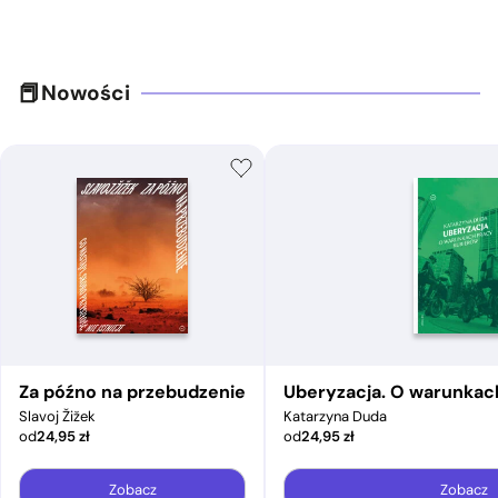
Nowości
Za późno na przebudzenie
Uberyzacja. O warunkac
Slavoj Žižek
Katarzyna Duda
od
24,95
zł
od
24,95
zł
Zobacz
Zobacz