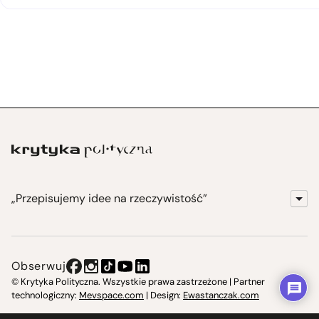
„Przepisujemy idee na rzeczywistość”
KrytykaPolityczna.pl
Wydawnictwo
Obserwuj
Instytut Krytyki Politycznej
© Krytyka Polityczna. Wszystkie prawa zastrzeżone | Partner
technologiczny:
Mevspace.com
| Design:
Ewastanczak.com
Jasna 10 Warszawa, Społeczna Instytucja Kultury