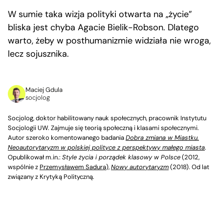
W sumie taka wizja polityki otwarta na „życie”
bliska jest chyba Agacie Bielik-Robson. Dlatego
warto, żeby w posthumanizmie widziała nie wroga,
lecz sojusznika.
Maciej Gdula
socjolog
Socjolog, doktor habilitowany nauk społecznych, pracownik Instytutu
Socjologii UW. Zajmuje się teorią społeczną i klasami społecznymi.
Autor szeroko komentowanego badania
Dobra zmiana w Miastku.
Neoautorytaryzm w polskiej polityce z perspektywy małego miasta
.
Opublikował m.in.:
Style życia i porządek klasowy w Polsce
(2012,
wspólnie z
Przemysławem Sadurą
),
Nowy autorytaryzm
(2018). Od lat
związany z Krytyką Polityczną.