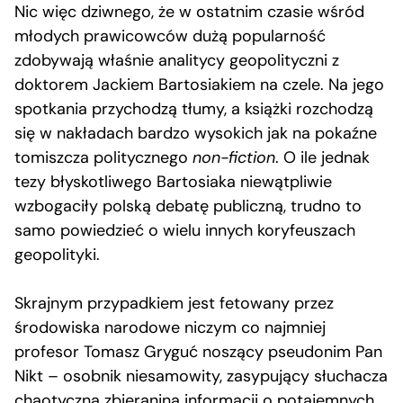
Nic więc dziwnego, że w ostatnim czasie wśród
młodych prawicowców dużą popularność
zdobywają właśnie analitycy geopolityczni z
doktorem Jackiem Bartosiakiem na czele. Na jego
spotkania przychodzą tłumy, a książki rozchodzą
się w nakładach bardzo wysokich jak na pokaźne
tomiszcza politycznego
non-fiction
. O ile jednak
tezy błyskotliwego Bartosiaka niewątpliwie
wzbogaciły polską debatę publiczną, trudno to
samo powiedzieć o wielu innych koryfeuszach
geopolityki.
Skrajnym przypadkiem jest fetowany przez
środowiska narodowe niczym co najmniej
profesor Tomasz Gryguć noszący pseudonim Pan
Nikt – osobnik niesamowity, zasypujący słuchacza
chaotyczną zbieraniną informacji o potajemnych