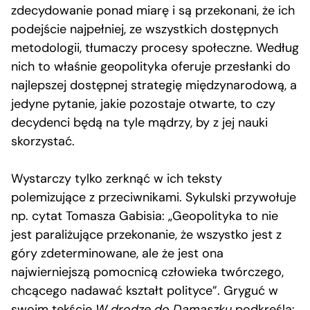
zdecydowanie ponad miarę i są przekonani, że ich
podejście najpełniej, ze wszystkich dostępnych
metodologii, tłumaczy procesy społeczne. Według
nich to właśnie geopolityka oferuje przesłanki do
najlepszej dostępnej strategię międzynarodową, a
jedyne pytanie, jakie pozostaje otwarte, to czy
decydenci będą na tyle mądrzy, by z jej nauki
skorzystać.
Wystarczy tylko zerknąć w ich teksty
polemizujące z przeciwnikami. Sykulski przywołuje
np. cytat Tomasza Gabisia: „Geopolityka to nie
jest paraliżujące przekonanie, że wszystko jest z
góry zdeterminowane, ale że jest ona
najwierniejszą pomocnicą człowieka twórczego,
chcącego nadawać kształt polityce”. Gryguć w
swoim
tekście
W drodze do Damaszku
podkreśla: