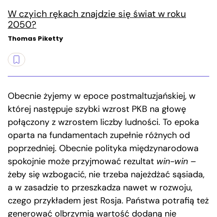
W czyich rękach znajdzie się świat w roku
2050?
Thomas Piketty
Obecnie żyjemy w epoce postmaltuzjańskiej, w
której następuje szybki wzrost PKB na głowę
połączony z wzrostem liczby ludności. To epoka
oparta na fundamentach zupełnie różnych od
poprzedniej. Obecnie polityka międzynarodowa
spokojnie może przyjmować rezultat
win-win
–
żeby się wzbogacić, nie trzeba najeżdżać sąsiada,
a w zasadzie to przeszkadza nawet w rozwoju,
czego przykładem jest Rosja. Państwa potrafią też
generować olbrzymią wartość dodaną nie