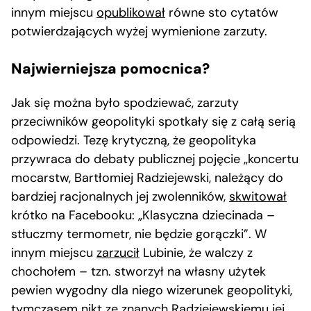
innym miejscu
opublikował
równe sto cytatów
potwierdzających wyżej wymienione zarzuty.
Najwierniejsza pomocnica?
Jak się można było spodziewać, zarzuty
przeciwników geopolityki spotkały się z całą serią
odpowiedzi. Tezę krytyczną, że geopolityka
przywraca do debaty publicznej pojęcie „koncertu
mocarstw, Bartłomiej Radziejewski, należący do
bardziej racjonalnych jej zwolenników,
skwitował
krótko na Facebooku: „Klasyczna dziecinada –
stłuczmy termometr, nie będzie gorączki”. W
innym miejscu
zarzucił
Lubinie, że walczy z
chochołem – tzn. stworzył na własny użytek
pewien wygodny dla niego wizerunek geopolityki,
tymczasem nikt ze znanych Radziejewskiemu jej