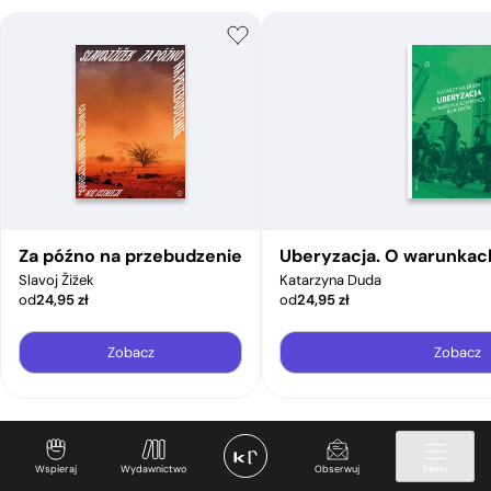
Za późno na przebudzenie
Uberyzacja. O warunkac
Slavoj Žižek
Katarzyna Duda
od
24,95
zł
od
24,95
zł
Zobacz
Zobacz
Wspieraj
Wydawnictwo
Obserwuj
Menu