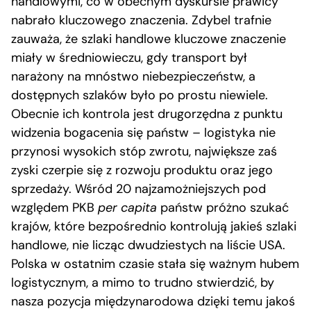
handlowymi, co w obecnym dyskursie prawicy
nabrało kluczowego znaczenia. Zdybel trafnie
zauważa, że szlaki handlowe kluczowe znaczenie
miały w średniowieczu, gdy transport był
narażony na mnóstwo niebezpieczeństw, a
dostępnych szlaków było po prostu niewiele.
Obecnie ich kontrola jest drugorzędna z punktu
widzenia bogacenia się państw – logistyka nie
przynosi wysokich stóp zwrotu, największe zaś
zyski czerpie się z rozwoju produktu oraz jego
sprzedaży. Wśród 20 najzamożniejszych pod
względem PKB
per capita
państw próżno szukać
krajów, które bezpośrednio kontrolują jakieś szlaki
handlowe, nie licząc dwudziestych na liście USA.
Polska w ostatnim czasie stała się ważnym hubem
logistycznym, a mimo to trudno stwierdzić, by
nasza pozycja międzynarodowa dzięki temu jakoś