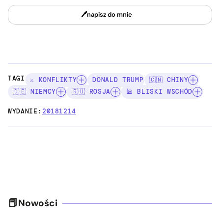
napisz do mnie
TAGI:
⚔️ KONFLIKTY
DONALD TRUMP
🇨🇳 CHINY
🇩🇪 NIEMCY
🇷🇺 ROSJA
🕌 BLISKI WSCHÓD
WYDANIE:
20181214
Nowości