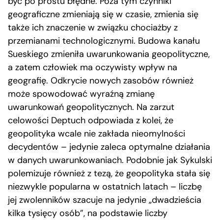
być po prostu błędne. Poza tym czynniki
geograficzne zmieniają się w czasie, zmienia się
także ich znaczenie w związku chociażby z
przemianami technologicznymi. Budowa kanału
Sueskiego zmieniła uwarunkowania geopolityczne,
a zatem człowiek ma oczywisty wpływ na
geografię. Odkrycie nowych zasobów również
może spowodować wyraźną zmianę
uwarunkowań geopolitycznych. Na zarzut
celowości Deptuch odpowiada z kolei, że
geopolityka wcale nie zakłada nieomylności
decydentów – jedynie zaleca optymalne działania
w danych uwarunkowaniach. Podobnie jak Sykulski
polemizuje również z tezą, że geopolityka stała się
niezwykle popularna w ostatnich latach – liczbę
jej zwolenników szacuje na jedynie „dwadzieścia
kilka tysięcy osób”, na podstawie liczby