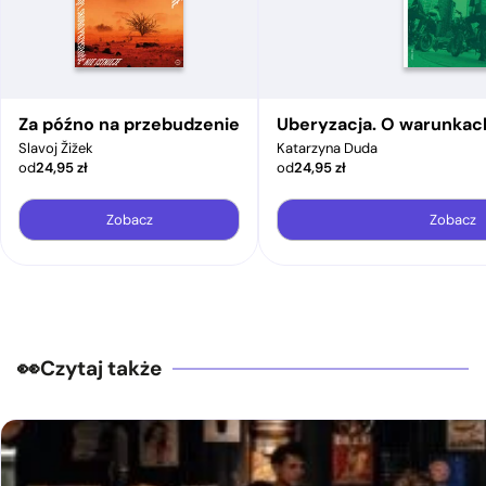
Za późno na przebudzenie
Uberyzacja. O warunkac
Slavoj Žižek
Katarzyna Duda
od
24,95
zł
od
24,95
zł
Zobacz
Zobacz
Czytaj także