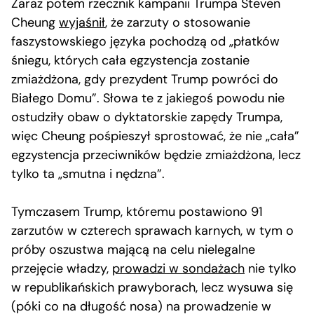
Zaraz potem rzecznik kampanii Trumpa Steven
Cheung
wyjaśnił
, że zarzuty o stosowanie
faszystowskiego języka pochodzą od „płatków
śniegu, których cała egzystencja zostanie
zmiażdżona, gdy prezydent Trump powróci do
Białego Domu”. Słowa te z jakiegoś powodu nie
ostudziły obaw o dyktatorskie zapędy Trumpa,
więc Cheung pośpieszył sprostować, że nie „cała”
egzystencja przeciwników będzie zmiażdżona, lecz
tylko ta „smutna i nędzna”.
Tymczasem Trump, któremu postawiono 91
zarzutów w czterech sprawach karnych, w tym o
próby oszustwa mającą na celu nielegalne
przejęcie władzy,
prowadzi w sondażach
nie tylko
w republikańskich prawyborach, lecz wysuwa się
(póki co na długość nosa) na prowadzenie w