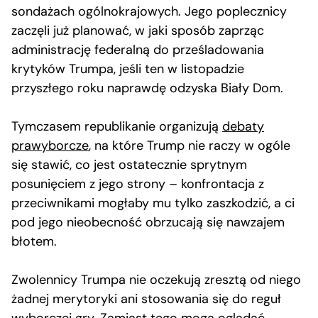
sondażach ogólnokrajowych. Jego poplecznicy
zaczęli już planować, w jaki sposób zaprząc
administrację federalną do prześladowania
krytyków Trumpa, jeśli ten w listopadzie
przyszłego roku naprawdę odzyska Biały Dom.
Tymczasem republikanie organizują
debaty
prawyborcze
, na które Trump nie raczy w ogóle
się stawić, co jest ostatecznie sprytnym
posunięciem z jego strony – konfrontacja z
przeciwnikami mogłaby mu tylko zaszkodzić, a ci
pod jego nieobecność obrzucają się nawzajem
błotem.
Zwolennicy Trumpa nie oczekują zresztą od niego
żadnej merytoryki ani stosowania się do reguł
wyborczej gry. Zamiast tego mogą oglądać