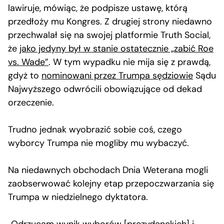
lawiruje, mówiąc, że podpisze ustawę, którą
przedłoży mu Kongres. Z drugiej strony niedawno
przechwalał się na swojej platformie Truth Social,
że
jako jedyny był w stanie ostatecznie „zabić Roe
vs. Wade
”
. W tym wypadku nie mija się z prawdą,
gdyż to
nominowani przez Trumpa sędziowie
Sądu
Najwyższego odwrócili obowiązujące od dekad
orzeczenie.
Trudno jednak wyobrazić sobie coś, czego
wyborcy Trumpa nie mogliby mu wybaczyć.
Na niedawnych obchodach Dnia Weterana mogli
zaobserwować kolejny etap przepoczwarzania się
Trumpa w niedzielnego dyktatora.
„Odrzucam wynik wyborów [prezydenckich] i