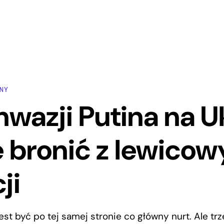
NY
Inwazji Putina na U
ę bronić z lewico
ji
est być po tej samej stronie co główny nurt. Ale tr