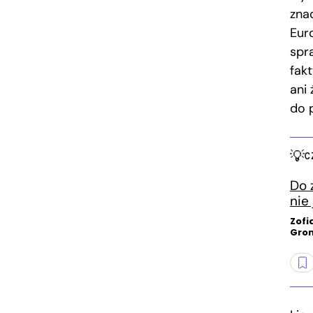
zna
Eur
spra
fak
ani
do 
C
Do 
nie
Zofi
Gro