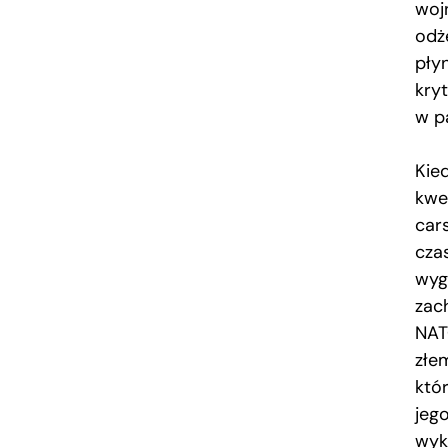
woj
odż
płyn
kry
w pa
Kie
kwes
car
cza
wyg
zach
NAT
złem
któ
jeg
wyk