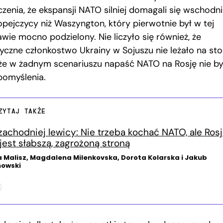
czenia, że ekspansji NATO silniej domagali się wschodni
opejczycy niż Waszyngton, który pierwotnie był w tej
wie mocno podzielony. Nie liczyło się również, że
tyczne członkostwo Ukrainy w Sojuszu nie leżało na sto
 że w żadnym scenariuszu napaść NATO na Rosję nie by
pomyślenia.
ZYTAJ TAKŻE
zachodniej lewicy: Nie trzeba kochać NATO, ale Ros
 jest słabszą, zagrożoną stroną
a Malisz, Magdalena Milenkovska, Dorota Kolarska i Jakub
nowski