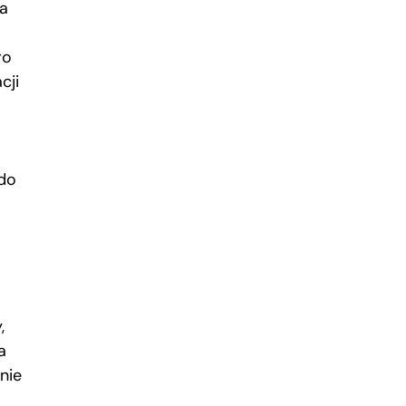
ca
ro
cji
 do
,
a
nie