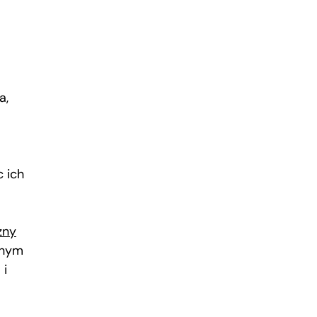
a,
c ich
zny
dnym
 i