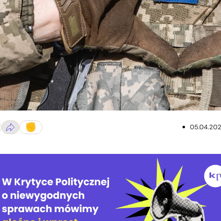
rytorialnej w Kijowie Fot. palinchak/Depositphotos
05.04.20