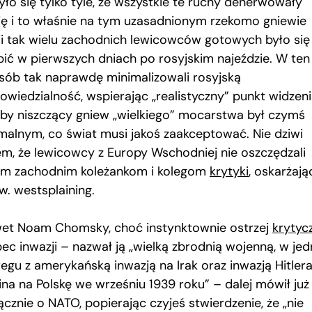
yło się tylko tyle, że wszystkie te ruchy denerwowały
ję i to właśnie na tym uzasadnionym rzekomo gniewie
ji tak wielu zachodnich lewicowców gotowych było się
pić w pierwszych dniach po rosyjskim najeździe. W ten
sób tak naprawdę minimalizowali rosyjską
owiedzialność, wspierając „realistyczny” punkt widzeni
oby niszczący gniew „wielkiego” mocarstwa był czymś
malnym, co świat musi jakoś zaakceptować. Nie dziwi
em, że lewicowcy z Europy Wschodniej nie oszczędzali
m zachodnim koleżankom i kolegom
krytyki
, oskarżają
w. westsplaining.
et Noam Chomsky, choć instynktownie ostrzej
krytyc
ec inwazji – nazwał ją „wielką zbrodnią wojenną, w je
egu z amerykańską inwazją na Irak oraz inwazją Hitlera
ina na Polskę we wrześniu 1939 roku” – dalej mówił już
cznie o NATO, popierając czyjeś stwierdzenie, że „nie