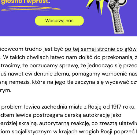
icowcom trudno jest być
po tej samej stronie co głó
t
. W takich chwilach łatwo nam dojść do przekonania, 
 tracimy, że porzucamy sprawę, że jednocząc się prze
uś nawet ewidentnie złemu, pomagamy wzmocnić na
sną nemezis, która na jego tle zaczyna się wydawać c
rym.
i problem lewica zachodnia miała z Rosją od 1917 roku.
edtem lewica postrzegała carską autokrację jako
ardziej skrajną, autorytarną reakcję, co zresztą ułatwił
tiom socjalistycznym w krajach wrogich Rosji poprzeć 