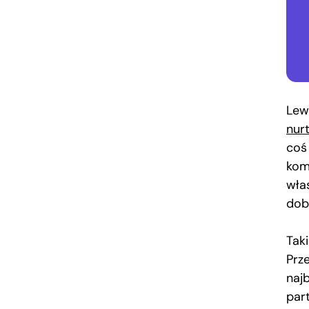
Lew
nur
coś
kom
wła
dob
Tak
Prz
najb
par