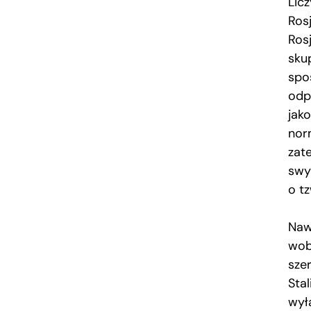
Licz
Ros
Ros
sku
spo
odp
jak
nor
zat
swy
o tz
Naw
wob
szer
Stal
wyłą