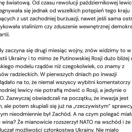
nę światową. Od czasu rewolucji październikowej lewi
egnywała się jednak od wszelkich potępień tego kraju
ących z ust zachodniej burżuazji, nawet jeśli sama ost
tykowała stalinizm czy zduszenie wewnętrznej demokra
rtii.
dy zaczyna się drugi miesiąc wojny, znów widzimy to w
tii Ukrainy i to mimo że Putinowskiej Rosji dużo bliżej
skiego modelu rządów niż czegokolwiek, co znamy z
sów radzieckich. W pierwszych dniach po inwazji
lądało na to, że niemal wszyscy wybitni komentatorzy
odniej lewicy nie potrafią mówić o Rosji, a jedynie o
O. Zazwyczaj oświadczali na początku, że inwazja jest
, ale potem skupiali się już na „rzeczywistym” sprawcy
rym nieodmiennie był Zachód. A na czym polegać miał
o wina? Że mianowicie rozszerzył NATO na wschód i że 
luczał możliwości członkostwa Ukrainy. Nie miało