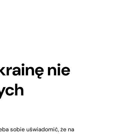
krainę nie
wych
zeba sobie uświadomić, że na