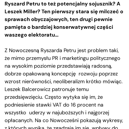
Ryszard Petru to też potencjalny sojusznik? A
Leszek Miller? Ten pierwszy stara się milczeć o
sprawach obyczajowych, ten drugi pewnie
pamięta o bardziej konserwatywnej części
waszego elektoratu…
Z Nowoczesną Ryszarda Petru jest problem taki,
że mimo przemysłu PR i marketingu politycznego
na wysokim poziomie przedstawiają radosną,
dobrze opakowaną koncepcję rozwoju poprzez
wzrost nierówności, neoliberalizm krótko mówiąc.
Leszek Balcerowicz patronuje temu
przedsięwzięciu. Często wytyka się im, że
podniesienie stawki VAT do 16 procent na
wszystko uderzy w najuboższych i najgorzej
opłacanych. Na co Nowocześni pokazują wykresy,
z których wynika, że zgadzają im się wpływy do