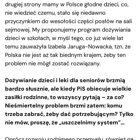
drugiej strony mamy w Polsce głodne dzieci, co,
nie wiedzieć czemu, stało się niedawno
przyczynkiem do wesołości części posłów na sali
sejmowej. My proponujemy program dożywiania
dzieci w szkołach, w myśl tego, co już wiele lat
temu zauważyła Izabela Jaruga-Nowacka, tzn. że
Polska nie jest aż tak biednym krajem, żeby ten
problem nie mógł zostać rozwiązany.
Dożywianie dzieci i leki dla seniorów brzmią
bardzo słusznie, ale kiedy PiS obiecuje wielkie
zasiłki rodzinne, to wszyscy pytają – za co?
Nieśmiertelny problem brzmi zatem: komu
trzeba zabrać, żeby dać potrzebującym? Tylko
nie mów, proszę, że „uszczelnimy system”…
Oprócz rozwoju rodzimego przemysłu, również na