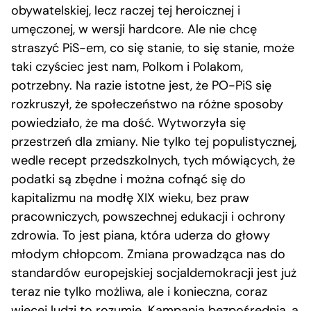
obywatelskiej, lecz raczej tej heroicznej i
umęczonej, w wersji hardcore. Ale nie chcę
straszyć PiS-em, co się stanie, to się stanie, może
taki czyściec jest nam, Polkom i Polakom,
potrzebny. Na razie istotne jest, że PO-PiS się
rozkruszył, że społeczeństwo na różne sposoby
powiedziało, że ma dość. Wytworzyła się
przestrzeń dla zmiany. Nie tylko tej populistycznej,
wedle recept przedszkolnych, tych mówiących, że
podatki są zbędne i można cofnąć się do
kapitalizmu na modłę XIX wieku, bez praw
pracowniczych, powszechnej edukacji i ochrony
zdrowia. To jest piana, która uderza do głowy
młodym chłopcom. Zmiana prowadząca nas do
standardów europejskiej socjaldemokracji jest już
teraz nie tylko możliwa, ale i konieczna, coraz
więcej ludzi to rozumie. Kampania bezpośrednia, a