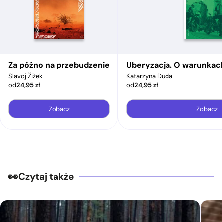
Za późno na przebudzenie
Uberyzacja. O warunkac
Slavoj Žižek
Katarzyna Duda
od
24,95
zł
od
24,95
zł
Zobacz
Zobacz
Czytaj także