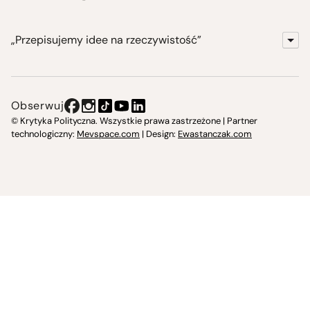
„Przepisujemy idee na rzeczywistość”
KrytykaPolityczna.pl
Wydawnictwo
Obserwuj
Instytut Krytyki Politycznej
© Krytyka Polityczna. Wszystkie prawa zastrzeżone | Partner
technologiczny:
Mevspace.com
| Design:
Ewastanczak.com
Jasna 10 Warszawa, Społeczna Instytucja Kultury
Świetlica w Cieszynie
Prześniona. Księgarnio-kawiarnia
O nas i kontakt
Spotkajmy się
Regulamin