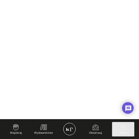
Prywatność i Cookies
Twoje konto
✊ Wspieraj
Wspieraj
Wydawnictwo
Obserwuj
Menu