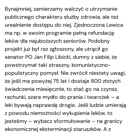
Bynajmniej, zamierzamy walczyć o utrzymanie
publicznego charakteru służby zdrowia, ale też
urealnienie dostępu do niej. Zjednoczona Lewica
ma np. w swoim programie pełną refundację
leków dla najuboższych seniorów. Podobny
projekt już był raz zgłoszony, ale utrącił go
senator PO Jan Filip Libicki, dumny z siebie, że
powstrzymał taki straszny, komunistyczno-
populistyczny pomysł. Nie zwrócił niestety uwagi,
że jeśli ma powyżej 75 lat i dostaje 800 złotych
świadczenia miesięcznie, to stać go na czynsz,
rachunki, szare mydło do prania i twarożek – a
leki bywają naprawdę drogie. Jeśli ludzie umierają
z powodu niemożności wykupienia leków, to
jesteśmy – wybacz sformułowanie – na granicy
ekonomicznej eksterminacji staruszków. A z