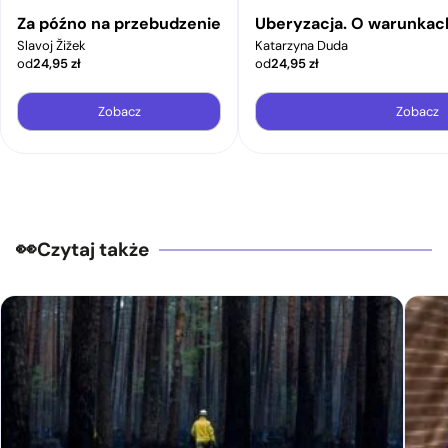
Za późno na przebudzenie
Uberyzacja. O warunkac
Slavoj Žižek
Katarzyna Duda
od
24,95
zł
od
24,95
zł
Zobacz
Zobacz
Czytaj także