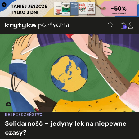
0
Ilustracja: Alexandra Koleva/The Greats
BEZPIECZEŃSTWO
Solidarność – jedyny lek na niepewne
czasy?