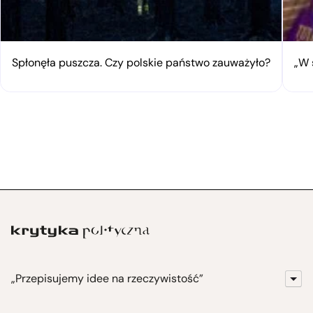
Spłonęła puszcza. Czy polskie państwo zauważyło?
„W 
„Przepisujemy idee na rzeczywistość”
KrytykaPolityczna.pl