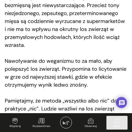
bezmięsną jest niewystarczające. Przecież tony
niezjedzonego, zepsutego, przeterminowanego
mięsa są codziennie wyrzucane z supermarketów
i nie ma to wpływu na okrutny los zwierząt w
przemysłowych hodowlach, których ilość wciąż
wzrasta.
Nawoływanie do weganizmu to za mało, aby
polepszyć los zwierząt. Przypomina to licytowanie
w grze od najwyższej stawki, gdzie w efekcie
otrzymujemy wynik ledwo znośny.
Pamiętajmy, że metoda „wszystko albo nic” daje w
praktyce „nic”. Ludzie wrażliwi na los zwierząt
powinni nie tylko baczyć na to, co jedzą, ale
przede wszystkim angażować się społecznie i
Wspieraj
Wydawnictwo
Obserwuj
Menu