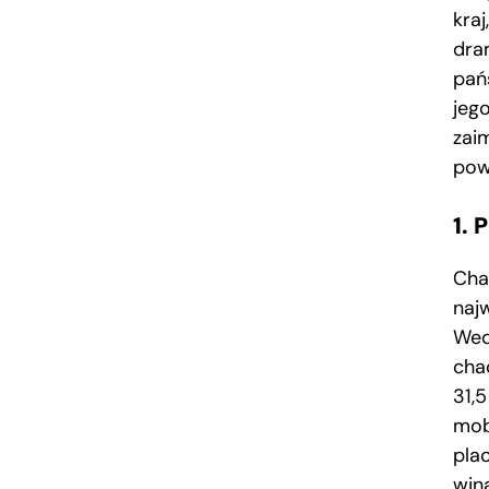
kra
dra
pań
jeg
zai
pow
1.
Cha
naj
Wed
cha
31,
mob
pla
win