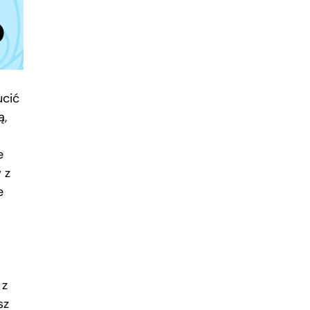
ucić
ą,
e
 z
e
 z
sz