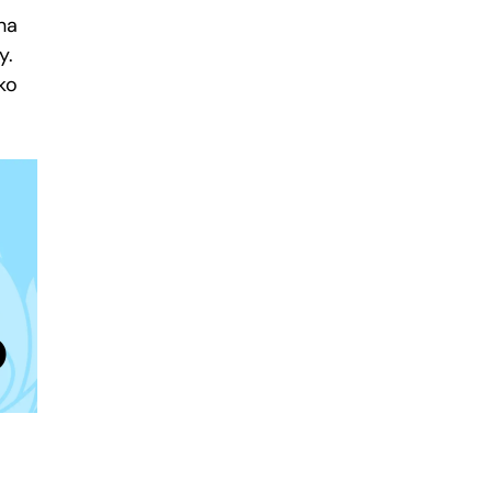
na
y.
ko