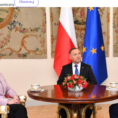
Obserwuj
nomiczny