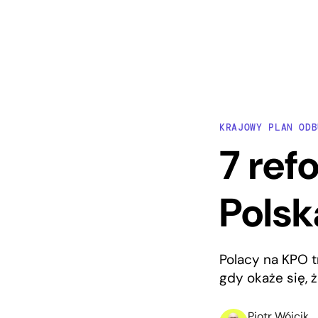
KRAJOWY PLAN ODB
7 ref
Polsk
Polacy na KPO t
gdy okaże się, ż
Piotr Wójcik