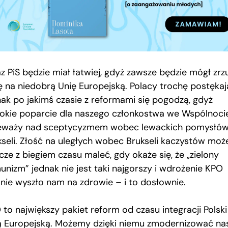
z PiS będzie miał łatwiej, gdyż zawsze będzie mógł zrz
ę na niedobrą Unię Europejską. Polacy trochę postękaj
nak po jakimś czasie z reformami się pogodzą, gdyż
okie poparcie dla naszego członkostwa we Wspólnoci
eważy nad sceptycyzmem wobec lewackich pomysłów
kseli. Złość na uległych wobec Brukseli kaczystów moż
cze z biegiem czasu maleć, gdy okaże się, że „zielony
unizm” jednak nie jest taki najgorszy i wdrożenie KPO
alnie wyszło nam na zdrowie – i to dosłownie.
to największy pakiet reform od czasu integracji Polski
ą Europejską. Możemy dzięki niemu zmodernizować na