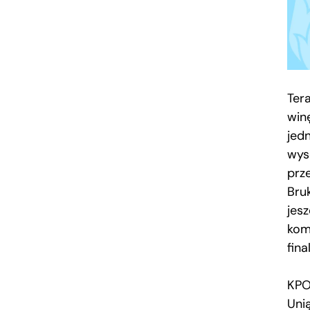
Tera
win
jed
wys
prz
Bru
jesz
kom
fin
KPO 
Uni