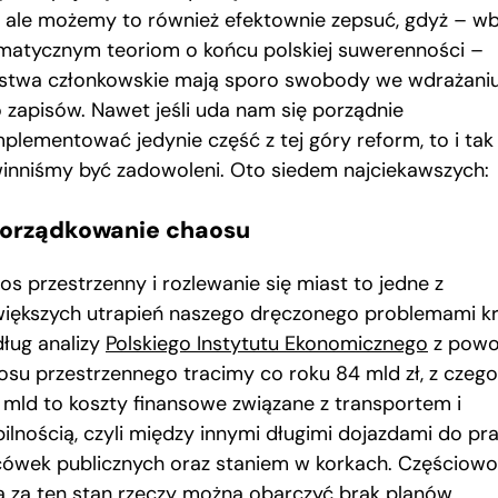
j, ale możemy to również efektownie zepsuć, gdyż – w
matycznym teoriom o końcu polskiej suwerenności –
stwa członkowskie mają sporo swobody we wdrażani
o zapisów. Nawet jeśli uda nam się porządnie
mplementować jedynie część z tej góry reform, to i tak
inniśmy być zadowoleni. Oto siedem najciekawszych:
 Porządkowanie chaosu
os przestrzenny i rozlewanie się miast to jedne z
większych utrapień naszego dręczonego problemami kr
ług analizy
Polskiego Instytutu Ekonomicznego
z pow
osu przestrzennego tracimy co roku 84 mld zł, z czego
5 mld to koszty finansowe związane z transportem i
ilnością, czyli między innymi długimi dojazdami do pra
cówek publicznych oraz staniem w korkach. Częściowo
ą za ten stan rzeczy można obarczyć brak planów