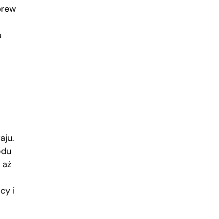
brew
u
aju.
odu
 aż
cy i