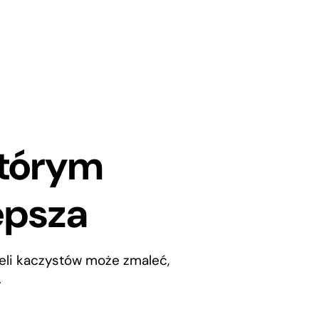
którym
epsza
seli kaczystów może zmaleć,
.