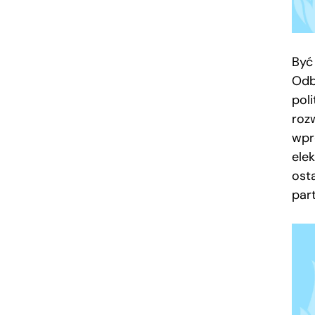
Być
Odb
pol
roz
wpr
elek
osta
part