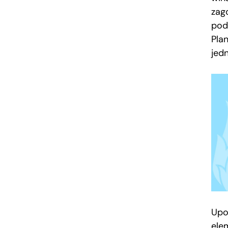
zag
pod
Pla
jedn
Upo
ele