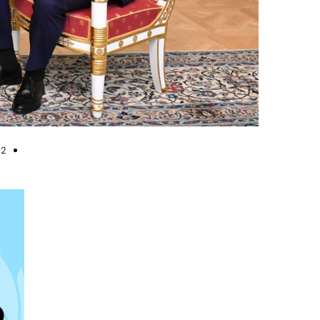
mach programu Net Generation EU Fot. Komisja Europejska
22