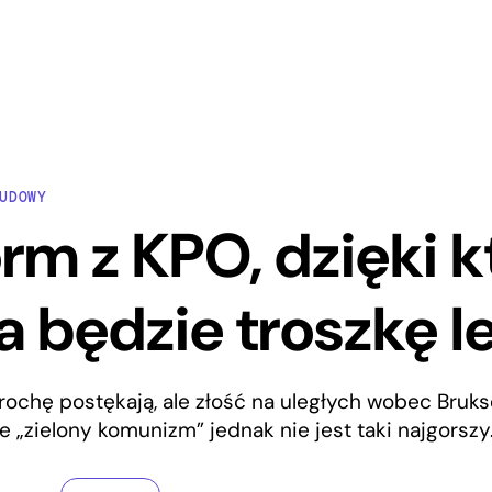
UDOWY
orm z KPO, dzięki 
a będzie troszkę l
rochę postękają, ale złość na uległych wobec Bruk
e „zielony komunizm” jednak nie jest taki najgorszy