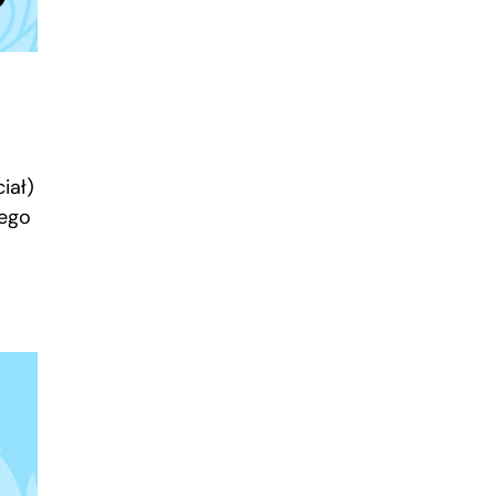
iał)
nego