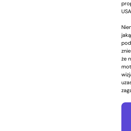
pro
USA
Nie
jak
pod
znie
że 
mot
wizj
uza
zag