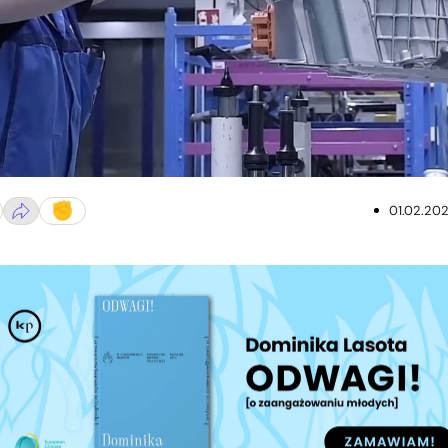
j fabryce samochodów. Fot. GommeBlog.it/Youtube.com
01.02.20