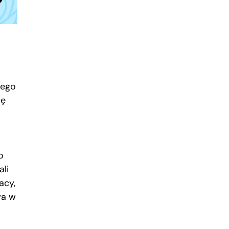
iego
ię
o
li
acy,
wa w