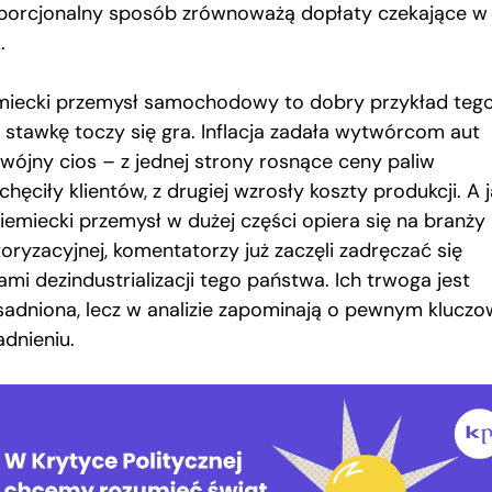
porcjonalny sposób zrównoważą dopłaty czekające w
.
miecki przemysł samochodowy to dobry przykład tego
ą stawkę toczy się gra. Inflacja zadała wytwórcom aut
wójny cios – z jednej strony rosnące ceny paliw
chęciły klientów, z drugiej wzrosły koszty produkcji. A 
niemiecki przemysł w dużej części opiera się na branży
oryzacyjnej, komentatorzy już zaczęli zadręczać się
ami dezindustrializacji tego państwa. Ich trwoga jest
sadniona, lecz w analizie zapominają o pewnym klucz
adnieniu.