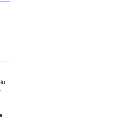
lu
e
e