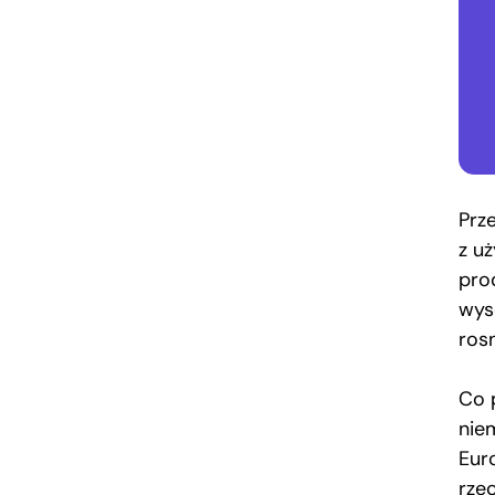
Prz
z uż
pro
wyso
ros
Co 
nie
Eur
rze