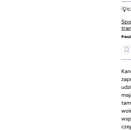
C
Spo
tra
Paul
Kan
zap
udz
maj
tam
wol
wsp
cze