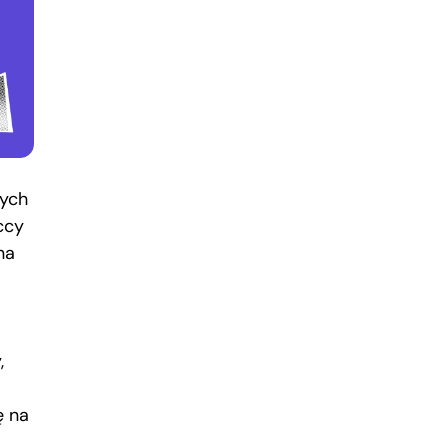
nych
ccy
na
,
ę na