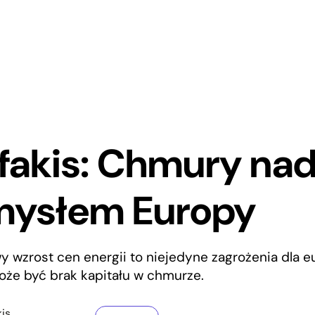
fakis: Chmury na
mysłem Europy
owy wzrost cen energii to niejedyne zagrożenia dla 
że być brak kapitału w chmurze.
is