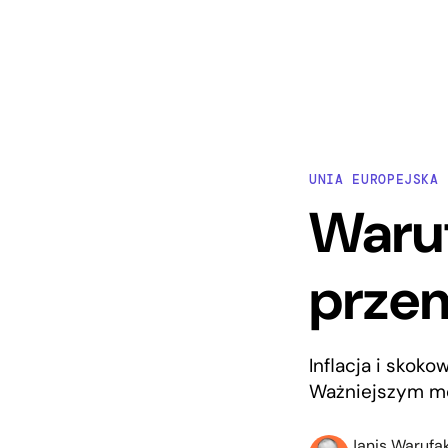
UNIA EUROPEJSKA
Waru
prze
Inflacja i skok
Ważniejszym mo
Janis Warufak