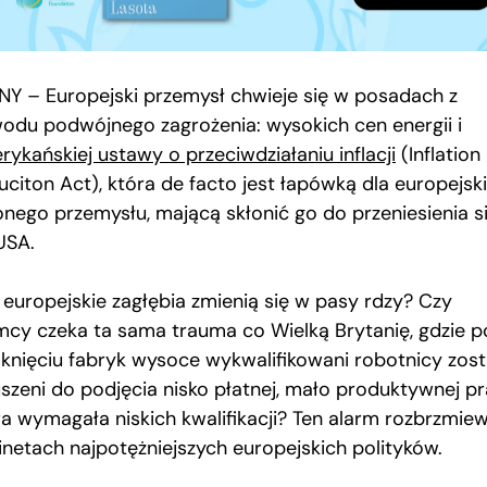
NY – Europejski przemysł chwieje się w posadach z
odu podwójnego zagrożenia: wysokich cen energii i
rykańskiej ustawy o przeciwdziałaniu inflacji
(Inflation
uciton Act), która de facto jest łapówką dla europejsk
lonego przemysłu, mającą skłonić go do przeniesienia s
USA.
 europejskie zagłębia zmienią się w pasy rdzy? Czy
mcy czeka ta sama trauma co Wielką Brytanię, gdzie p
knięciu fabryk wysoce wykwalifikowani robotnicy zosta
szeni do podjęcia nisko płatnej, mało produktywnej pr
ra wymagała niskich kwalifikacji? Ten alarm rozbrzmie
inetach najpotężniejszych europejskich polityków.