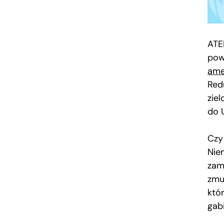
ATE
pow
ame
Red
zie
do 
Czy
Nie
zam
zmu
któ
gab