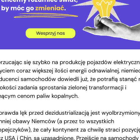
erzucając się szybko na produkcję pojazdów elektrycz
yciem coraz większej ilości energii odnawialnej, niemie
ducenci samochodów dowiedli już, że potrafią stanąć 
kości zadania sprostania zielonej transformacji i
nącym cenom paliw kopalnych.
prawda lęk przed dezidustrializacją jest wyolbrzymiony
mniej obawy Niemców (a przez to wszystkich
opejczyków), że cały kontynent za chwilę straci pozycj
cz USA i Chin, są uzasadnione. Przejście na samochody