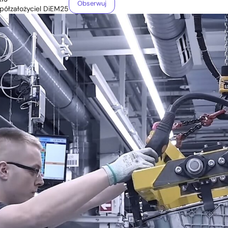
Obserwuj
półzałożyciel DiEM25