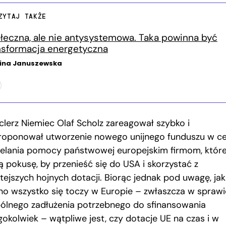
ZYTAJ TAKŻE
łeczna, ale nie antysystemowa. Taka powinna być
nsformacja energetyczna
ina Januszewska
clerz Niemiec Olaf Scholz zareagował szybko i
roponował utworzenie nowego unijnego funduszu w ce
ielania pomocy państwowej europejskim firmom, któr
ą pokusę, by przenieść się do USA i skorzystać z
tejszych hojnych dotacji. Biorąc jednak pod uwagę, jak
no wszystko się toczy w Europie – zwłaszcza w sprawi
ólnego zadłużenia potrzebnego do sfinansowania
gokolwiek – wątpliwe jest, czy dotacje UE na czas i w