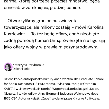
karma, której potrzeba przecież mnóstwo, będą
umierać w zamknięciu, głodzie, panice.
− Otworzyliśmy granice na zwierzęta
towarzyszące, ale miliony zostają − mówi Karolina
Kuszlewicz. − To też będą ofiary, choć nieobjęte
żadną pomocą humanitarną. Zwierzęta nie figurują
jako ofiary wojny w prawie międzynarodowym.
Katarzyna Przyborska
Dziennikarka
Dziennikarka, antropolożka kultury, absolwentka The Graduate School
for Social Research IFiS PAN; mama. Była redaktorką w Ośrodku
KARTA i w „Newsweeku Historia”. Współredaktorka książki „Salon.
Niezależni w »świetlicy« Anny Erdman i Tadeusza Walendowskiego
1976-79”. Autorka książki „Żaba”, wydanej przez Krytykę Polityczną.