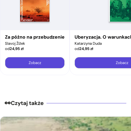
Za późno na przebudzenie
Uberyzacja. O warunkac
Slavoj Žižek
Katarzyna Duda
od
24,95
zł
od
24,95
zł
Zobacz
Zobacz
Czytaj także