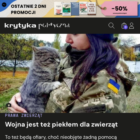
0
Fot. Erdkadse/twitter.com
PRAWA ZWIERZĄT
Wojna jest też piekłem dla zwierząt
To też będą ofiary, choć nieobjęte żadną pomocą