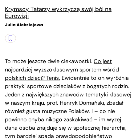
Krymscy Tatarzy wykrzyczą swój ból na
Eurowizji
Julia Aleksiejewa
To może jeszcze dwie ciekawostki.
Co jest
najbardziej wyższoklasowym sportem wśród
polskich dzieci? Tenis.
Ewidentnie to on wyróżnia
praktyki sportowe dzieciaków z bogatych rodzin.
Jeden z największych znawców tematyki klasowej
w naszym kraju, prof. Henryk Domański
, zbadał
również gusta muzyczne Polaków. I – co nie
powinno chyba nikogo zaskakiwać – im wyżej
dana osoba znajduje się w społecznej hierarchii,
tym bardziej spada prawdopodobieństwo