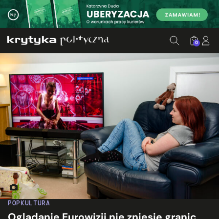
0
Fot. Son of Groucho/flickr.com
POPKULTURA
Oglądanie Eurowizji nie zniesie granic