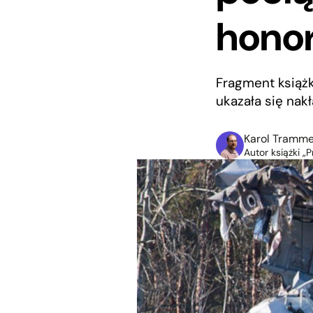
hono
Fragment książk
ukazała się nak
Karol Tramme
Autor książki „