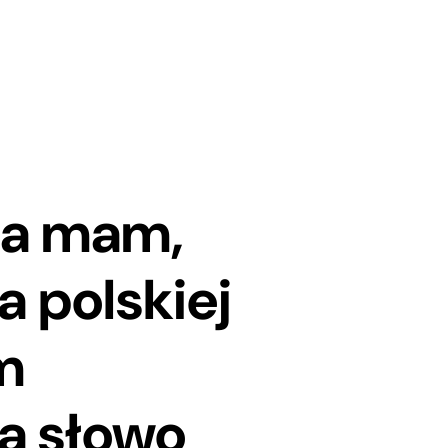
ja mam,
a polskiej
m
a słowo