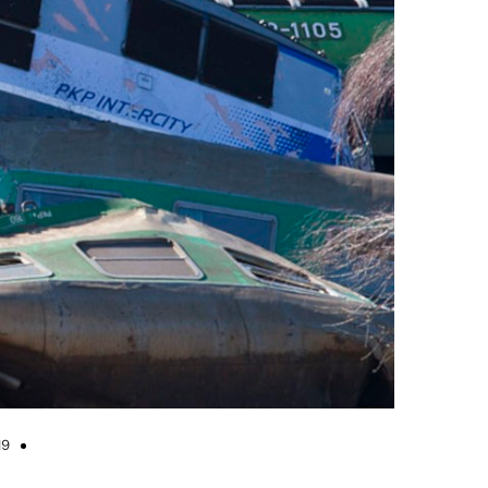
a_pod_Szczekocinami_03.jpg
19