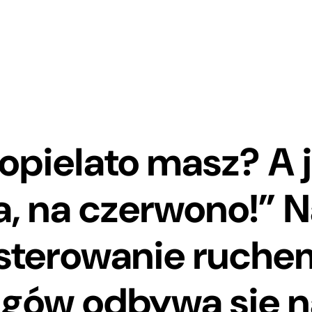
opielato masz? A 
, na czerwono!” N
 sterowanie ruche
gów odbywa się n