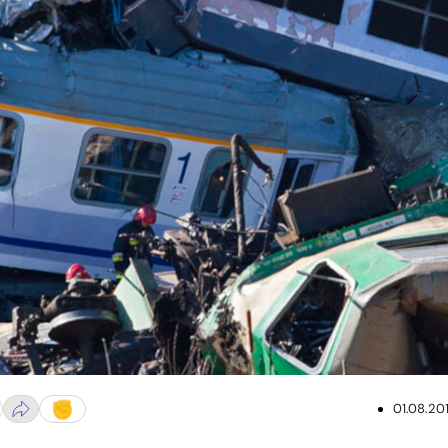
ource: http://commons.wikimedia.org/wiki/File:Katastrofa_kolejow
01.08.20