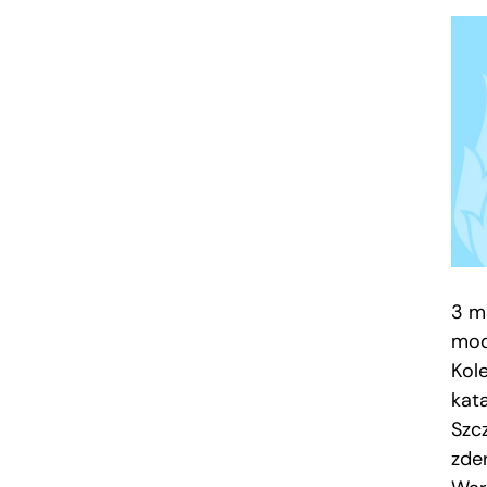
3 m
mod
Kol
kata
Szc
zde