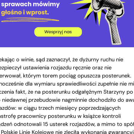
kając o winie, sąd zaznaczył, że dyżurny ruchu nie
ezpieczył ustawienia rozjazdu ręcznie oraz nie
erwował, którym torem pociąg opuszcza posterunek.
nocześnie dla wymiaru sprawiedliwości zupełnie nie mi
czenia fakt, że na posterunku odgałęźnym Starzyny po
o niedawnej przebudowie nagminnie dochodziło do awa
jazdów: w ciągu trzech miesięcy poprzedzających
astrofę pracownicy posterunku w książce kontroli
ądzeń odnotowali 15 usterek rozjazdów, a mimo to spó
 Polskie Linie Kolejowe nie zleciła wykonania gwarancyj