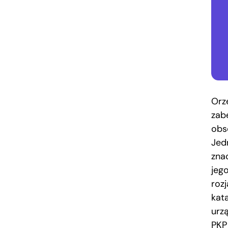
Orze
zab
obs
Jed
zna
jeg
roz
kat
urz
PKP