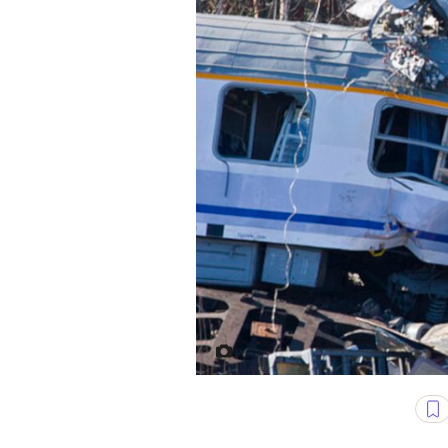
fot. Wojciech Janaczek /File s