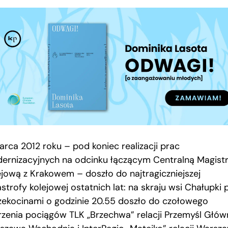
arca 2012 roku – pod koniec realizacji prac
ernizacyjnych na odcinku łączącym Centralną Magistr
ejową z Krakowem – doszło do najtragiczniejszej
strofy kolejowej ostatnich lat: na skraju wsi Chałupki
zekocinami o godzinie 20.55 doszło do czołowego
rzenia pociągów TLK „Brzechwa” relacji Przemyśl Głó