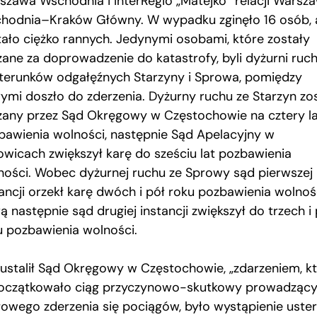
szawa Wschodnia i InterRegio „Matejko” relacji Warsz
hodnia–Kraków Główny. W wypadku zginęło 16 osób, 
tało ciężko rannych. Jedynymi osobami, które zostały
zane za doprowadzenie do katastrofy, byli dyżurni ruch
terunków odgałęźnych Starzyny i Sprowa, pomiędzy
rymi doszło do zderzenia. Dyżurny ruchu ze Starzyn zo
zany przez Sąd Okręgowy w Częstochowie na cztery l
bawienia wolności, następnie Sąd Apelacyjny w
owicach zwiększył karę do sześciu lat pozbawienia
ności. Wobec dyżurnej ruchu ze Sprowy sąd pierwszej
tancji orzekł karę dwóch i pół roku pozbawienia wolnośc
ą następnie sąd drugiej instancji zwiększył do trzech i 
u pozbawienia wolności.
 ustalił Sąd Okręgowy w Częstochowie, „zdarzeniem, k
oczątkowało ciąg przyczynowo-skutkowy prowadzący
łowego zderzenia się pociągów, było wystąpienie uster