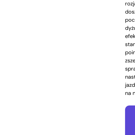
roz
dos
poc
dyż
efe
stan
poi
zsze
spr
nas
jaz
na 