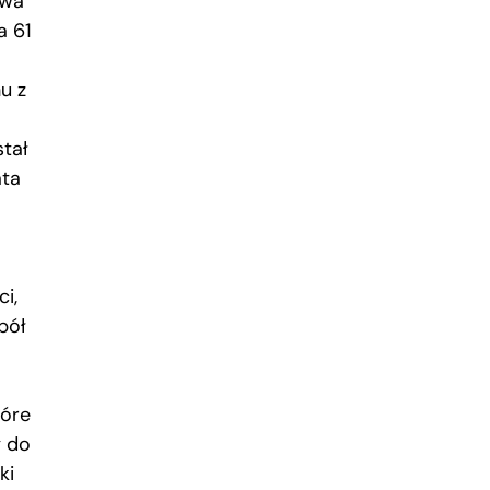
awa
a 61
u z
stał
ata
i,
pół
tóre
 do
ki