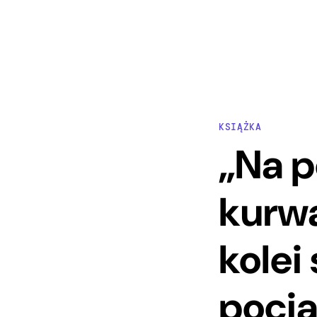
KSIĄŻKA
„Na p
kurwa
kolei
pocią