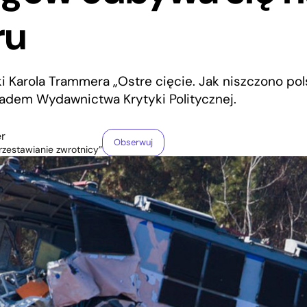
ru
i Karola Trammera „Ostre cięcie. Jak niszczono pols
ładem Wydawnictwa Krytyki Politycznej.
r
Obserwuj
Przestawianie zwrotnicy”