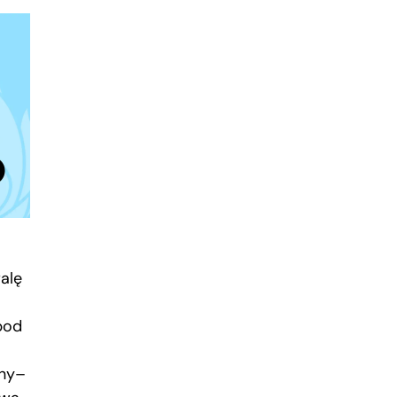
alę
 pod
wny–