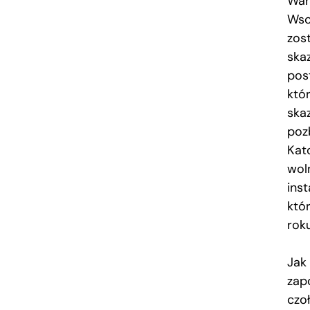
War
Wsc
zos
ska
pos
któ
ska
poz
Kat
wol
ins
któr
rok
Jak
zap
czo