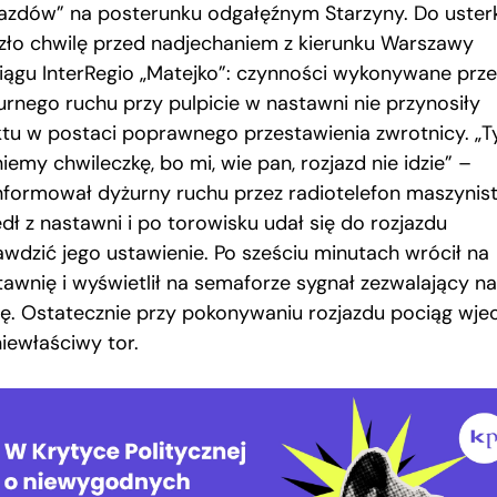
jazdów” na posterunku odgałęźnym Starzyny. Do uster
zło chwilę przed nadjechaniem z kierunku Warszawy
iągu InterRegio „Matejko”: czynności wykonywane prze
urnego ruchu przy pulpicie w nastawni nie przynosiły
ktu w postaci poprawnego przestawienia zwrotnicy. „T
iemy chwileczkę, bo mi, wie pan, rozjazd nie idzie” –
nformował dyżurny ruchu przez radiotelefon maszynist
dł z nastawni i po torowisku udał się do rozjazdu
awdzić jego ustawienie. Po sześciu minutach wrócił na
tawnię i wyświetlił na semaforze sygnał zezwalający na
dę. Ostatecznie przy pokonywaniu rozjazdu pociąg wje
niewłaściwy tor.