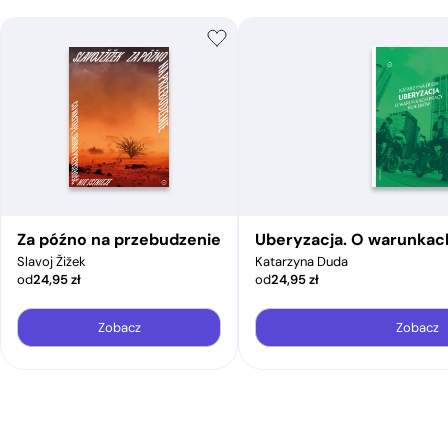
Za późno na przebudzenie
Uberyzacja. O warunkac
Slavoj Žižek
Katarzyna Duda
od
24,95
zł
od
24,95
zł
Zobacz
Zobacz