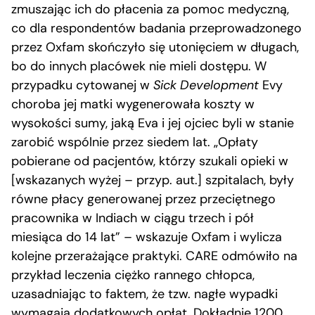
zmuszając ich do płacenia za pomoc medyczną,
co dla respondentów badania przeprowadzonego
przez Oxfam skończyło się utonięciem w długach,
bo do innych placówek nie mieli dostępu. W
przypadku cytowanej w
Sick Development
Evy
choroba jej matki wygenerowała koszty w
wysokości sumy, jaką Eva i jej ojciec byli w stanie
zarobić wspólnie przez siedem lat. „Opłaty
pobierane od pacjentów, którzy szukali opieki w
[wskazanych wyżej – przyp. aut.] szpitalach, były
równe płacy generowanej przez przeciętnego
pracownika w Indiach w ciągu trzech i pół
miesiąca do 14 lat” – wskazuje Oxfam i wylicza
kolejne przerażające praktyki. CARE odmówiło na
przykład leczenia ciężko rannego chłopca,
uzasadniając to faktem, że tzw. nagłe wypadki
wymagają dodatkowych opłat. Dokładnie 1200