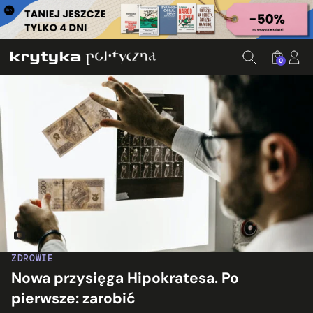
0
Fot. Jonathan Borba/Unsplash, ed. KP
ZDROWIE
Nowa przysięga Hipokratesa. Po
pierwsze: zarobić