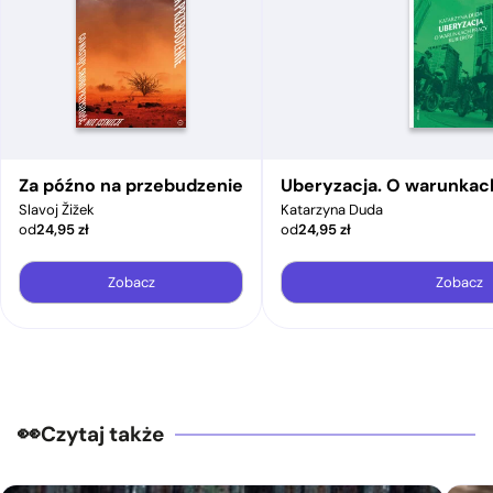
Za późno na przebudzenie
Uberyzacja. O warunkac
Slavoj Žižek
Katarzyna Duda
od
24,95
zł
od
24,95
zł
Zobacz
Zobacz
Czytaj także