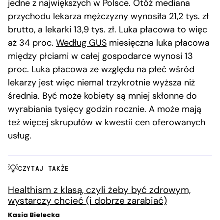
jedne z największych w Polsce. Otóż mediana
przychodu lekarza mężczyzny wynosiła 21,2 tys. zł
brutto, a lekarki 13,9 tys. zł. Luka płacowa to więc
aż 34 proc.
Według GUS
miesięczna luka płacowa
między płciami w całej gospodarce wynosi 13
proc. Luka płacowa ze względu na płeć wśród
lekarzy jest więc niemal trzykrotnie wyższa niż
średnia. Być może kobiety są mniej skłonne do
wyrabiania tysięcy godzin rocznie. A może mają
też więcej skrupułów w kwestii cen oferowanych
usług.
CZYTAJ TAKŻE
Healthism z klasą, czyli żeby być zdrowym,
wystarczy chcieć (i dobrze zarabiać)
Kasia Bielecka