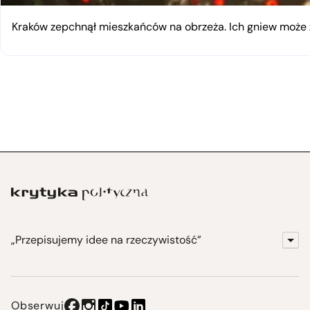
Kraków zepchnął mieszkańców na obrzeża. Ich gniew moż
„Przepisujemy idee na rzeczywistość”
KrytykaPolityczna.pl
Wydawnictwo
Obserwuj