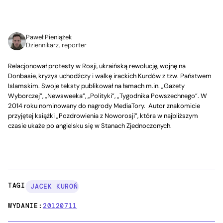
Paweł Pieniążek
Dziennikarz, reporter
Relacjonował protesty w Rosji, ukraińską rewolucję, wojnę na
Donbasie, kryzys uchodźczy i walkę irackich Kurdów z tzw. Państwem
Islamskim. Swoje teksty publikował na łamach m.in. „Gazety
Wyborczej”, „Newsweeka”, „Polityki”, „Tygodnika Powszechnego”. W
2014 roku nominowany do nagrody MediaTory. Autor znakomicie
przyjętej książki „Pozdrowienia z Noworosji”, która w najbliższym
czasie ukaże po angielsku się w Stanach Zjednoczonych.
TAGI:
JACEK KUROŃ
WYDANIE:
20120711