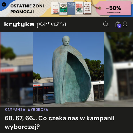
0
Pomnik Jana Pawła II na dworcu Termini w Rzymie. Fot. Jank
KAMPANIA WYBORCZA
68, 67, 66… Co czeka nas w kampanii
wyborczej?