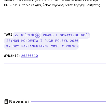
Niezależni w »świetlicy« Anny Erdman i Tadeusza Walendowskiego
1976-79”. Autorka książki „Żaba”, wydanej przez Krytykę Polityczną.
TAGI:
⛪ KOŚCIÓŁ
PRAWO I SPRAWIEDLIWOŚĆ
SZYMON HOŁOWNIA I RUCH POLSKA 2050
WYBORY PARLAMENTARNE 2023 W POLSCE
WYDANIE:
20230810
Nowości