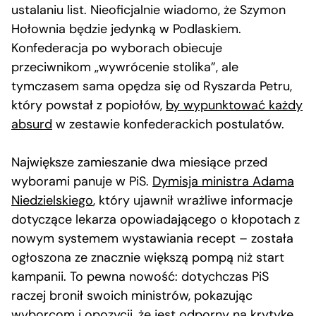
ustalaniu list. Nieoficjalnie wiadomo, że Szymon
Hołownia będzie jedynką w Podlaskiem.
Konfederacja po wyborach obiecuje
przeciwnikom „wywrócenie stolika”, ale
tymczasem sama opędza się od Ryszarda Petru,
który powstał z popiołów,
by wypunktować każdy
absurd
w zestawie konfederackich postulatów.
Największe zamieszanie dwa miesiące przed
wyborami panuje w PiS.
Dymisja ministra Adama
Niedzielskiego
, który ujawnił wrażliwe informacje
dotyczące lekarza opowiadającego o kłopotach z
nowym systemem wystawiania recept – została
ogłoszona ze znacznie większą pompą niż start
kampanii. To pewna nowość: dotychczas PiS
raczej bronił swoich ministrów, pokazując
wyborcom i opozycji, że jest odporny na krytykę,