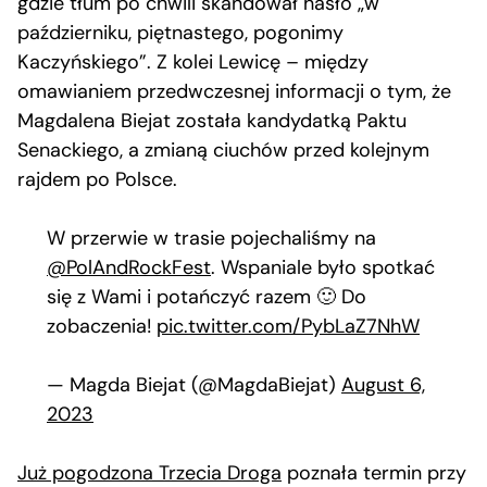
gdzie tłum po chwili skandował hasło „w
październiku, piętnastego, pogonimy
Kaczyńskiego”. Z kolei Lewicę – między
omawianiem przedwczesnej informacji o tym, że
Magdalena Biejat została kandydatką Paktu
Senackiego, a zmianą ciuchów przed kolejnym
rajdem po Polsce.
W przerwie w trasie pojechaliśmy na
@PolAndRockFest
. Wspaniale było spotkać
się z Wami i potańczyć razem 🙂 Do
zobaczenia!
pic.twitter.com/PybLaZ7NhW
— Magda Biejat (@MagdaBiejat)
August 6,
2023
Już pogodzona Trzecia Droga
poznała termin przy