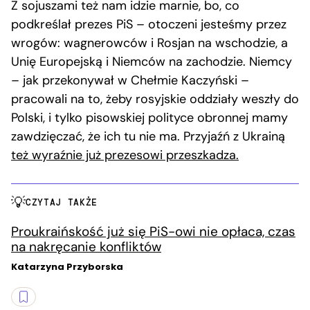
Z sojuszami też nam idzie marnie, bo, co
podkreślał prezes PiS – otoczeni jesteśmy przez
wrogów: wagnerowców i Rosjan na wschodzie, a
Unię Europejską i Niemców na zachodzie. Niemcy
– jak przekonywał w Chełmie Kaczyński –
pracowali na to, żeby rosyjskie oddziały weszły do
Polski, i tylko pisowskiej polityce obronnej mamy
zawdzięczać, że ich tu nie ma. Przyjaźń z Ukrainą
też wyraźnie już prezesowi przeszkadza.
CZYTAJ TAKŻE
Proukraińskość już się PiS-owi nie opłaca, czas
na nakręcanie konfliktów
Katarzyna Przyborska