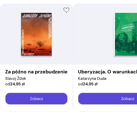
Za późno na przebudzenie
Uberyzacja. O warunkac
Slavoj Žižek
Katarzyna Duda
od
24,95
zł
od
24,95
zł
Zobacz
Zobacz