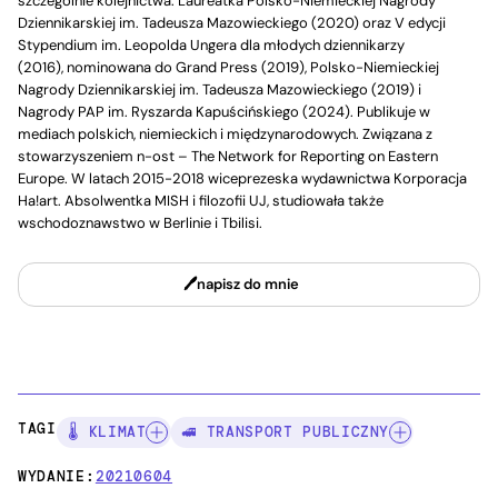
szczególnie kolejnictwa. Laureatka Polsko-Niemieckiej Nagrody
Dziennikarskiej im. Tadeusza Mazowieckiego (2020) oraz V edycji
Stypendium im. Leopolda Ungera dla młodych dziennikarzy
(2016), nominowana do Grand Press (2019), Polsko-Niemieckiej
Nagrody Dziennikarskiej im. Tadeusza Mazowieckiego (2019) i
Nagrody PAP im. Ryszarda Kapuścińskiego (2024). Publikuje w
mediach polskich, niemieckich i międzynarodowych. Związana z
stowarzyszeniem n-ost – The Network for Reporting on Eastern
Europe. W latach 2015-2018 wiceprezeska wydawnictwa Korporacja
Ha!art. Absolwentka MISH i filozofii UJ, studiowała także
wschodoznawstwo w Berlinie i Tbilisi.
napisz do mnie
TAGI:
🌡️ KLIMAT
🚅 TRANSPORT PUBLICZNY
WYDANIE:
20210604