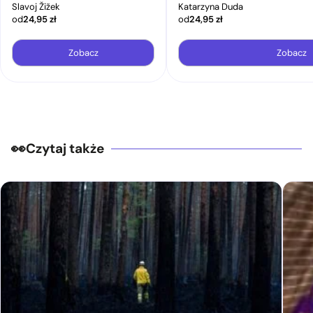
Slavoj Žižek
Katarzyna Duda
od
24,95
zł
od
24,95
zł
Zobacz
Zobacz
Czytaj także