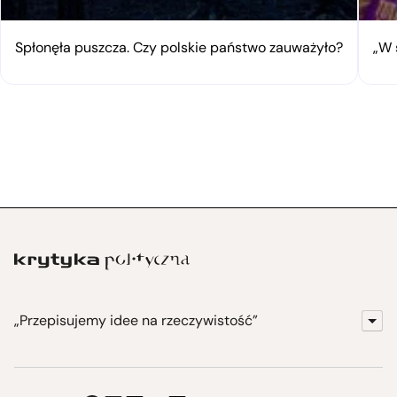
Spłonęła puszcza. Czy polskie państwo zauważyło?
„W 
„Przepisujemy idee na rzeczywistość”
KrytykaPolityczna.pl
Wydawnictwo