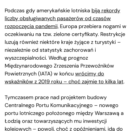
Podczas gdy amerykańskie lotniska
biją rekordy
liczby obsługiwanych pasażerów od czasów
rozpoczęcia pandemii,
Europa przebiera nogami w
oczekiwaniu na tzw. zielone certyfikaty. Restrykcje
luzują również niektóre kraje żyjące z turystyki –
niezależnie od statystyk zachorowań i
wyszczepialności. Według prognoz
Międzynarodowego Zrzeszenia Przewoźników
Powietrznych (IATA) w końcu
wrócimy do
wskaźników z 2019 roku – choć zajmie to kilka lat
.
Tymczasem prace nad projektem budowy
Centralnego Portu Komunikacyjnego – nowego
portu lotniczego położonego między Warszawą a
Łodzią oraz towarzyszących mu inwestycji
kolejowych – powoli, choć z opóźnieniami, idą do