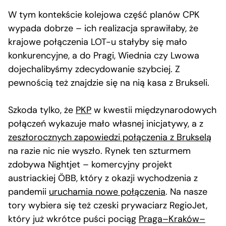
W tym kontekście kolejowa część planów CPK
wypada dobrze – ich realizacja sprawiłaby, że
krajowe połączenia LOT-u stałyby się mało
konkurencyjne, a do Pragi, Wiednia czy Lwowa
dojechalibyśmy zdecydowanie szybciej. Z
pewnością też znajdzie się na nią kasa z Brukseli.
Szkoda tylko, że
PKP
w kwestii międzynarodowych
połączeń wykazuje mało własnej inicjatywy, a z
zeszłorocznych zapowiedzi połączenia z Brukselą
na razie nic nie wyszło. Rynek ten szturmem
zdobywa Nightjet – komercyjny projekt
austriackiej ÖBB, który z okazji wychodzenia z
pandemii
uruchamia nowe połączenia
. Na nasze
tory wybiera się też czeski prywaciarz RegioJet,
który już wkrótce puści pociąg
Praga–Kraków–