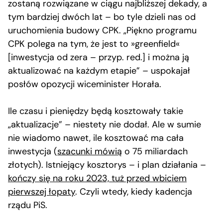
zostaną rozwiązane w ciągu najbliższej dekady, a
tym bardziej dwóch lat – bo tyle dzieli nas od
uruchomienia budowy CPK. „Piękno programu
CPK polega na tym, że jest to »greenfield«
[inwestycja od zera – przyp. red.] i można ją
aktualizować na każdym etapie” – uspokajał
posłów opozycji wiceminister Horała.
Ile czasu i pieniędzy będą kosztowały takie
„aktualizacje” – niestety nie dodał. Ale w sumie
nie wiadomo nawet, ile kosztować ma cała
inwestycja (
szacunki mówią
o 75 miliardach
złotych). Istniejący kosztorys – i plan działania –
kończy się na roku 2023, tuż przed wbiciem
pierwszej łopaty
. Czyli wtedy, kiedy kadencja
rządu PiS.