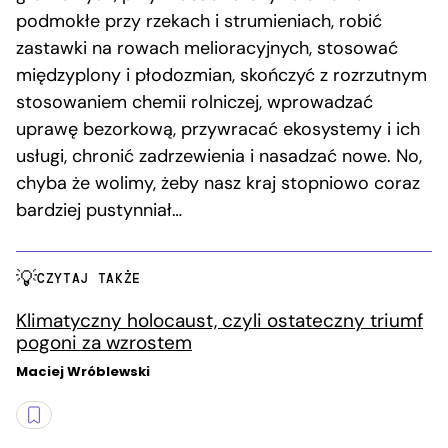
podmokłe przy rzekach i strumieniach, robić
zastawki na rowach melioracyjnych, stosować
międzyplony i płodozmian, skończyć z rozrzutnym
stosowaniem chemii rolniczej, wprowadzać
uprawę bezorkową, przywracać ekosystemy i ich
usługi, chronić zadrzewienia i nasadzać nowe. No,
chyba że wolimy, żeby nasz kraj stopniowo coraz
bardziej pustynniał…
CZYTAJ TAKŻE
Klimatyczny holocaust, czyli ostateczny triumf
pogoni za wzrostem
Maciej Wróblewski