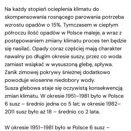
Na każdy stopień ocieplenia klimatu do
skompensowania rosnącego parowania potrzeba
wzrostu opadów o 15%. Tymczasem w ciepłym
półroczu ilość opadów w Polsce maleje, a wraz z
postępowaniem zmiany klimatu proces ten będzie
się nasilać. Opady coraz częściej mają charakter
nawalny po długim okresie suszy, przez co woda
zamiast wsiąkać w wysuszoną glebę, spływa.
Zanik zimowej pokrywy śnieżnej dodatkowo
powoduje wiosenne niedobory wody.
Susza glebowa staje się oczywistą konsekwencją
zmian klimatu. W okresie 1951–1981 było w Polsce
6 susz – średnio jedna co 5 lat; w okresie 1982–
2011 susz było aż 18 – średnio co 2 lata.
W okresie 1951–1981 było w Polsce 6 susz –