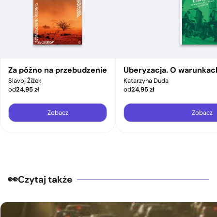
Za późno na przebudzenie
Uberyzacja. O warunkac
Slavoj Žižek
Katarzyna Duda
od
24,95
zł
od
24,95
zł
Zobacz
Zobacz
Czytaj także