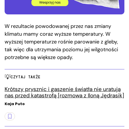
W rezultacie powodowanej przez nas zmiany
klimatu mamy coraz wyższe temperatury. W
wyższej temperaturze rośnie parowanie z gleby,
tak więc dla utrzymania poziomu jej wilgotności
potrzebne są większe opady.
CZYTAJ TAKŻE
Krótszy prysznic i gaszenie światła nie uratują
nas przed katastrofą [rozmowa z Iloną Jędrasik]
Kaja Puto