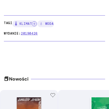
TAGI:
🌡️ KLIMAT
💧 WODA
WYDANIE:
20190426
Nowości