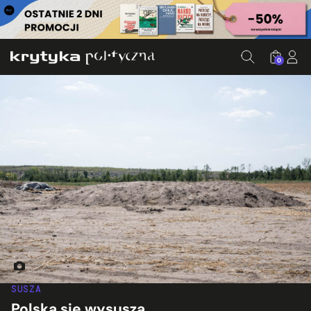
0
Jałowa ziemia. W tle hałda kopalniana. Fot. Jakub Szafrańs
SUSZA
Polska się wysusza