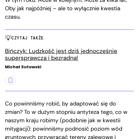
W tym roku. Może w kolejnym. Może za kilka lat.
Oby jak najpóźniej – ale to wyłącznie kwestia
czasu.
CZYTAJ TAKŻE
Bińczyk: Ludzkość jest dziś jednocześnie
supersprawcza i bezradna!
Michał Sutowski
Co powinniśmy robić, by adaptować się do
zmian? To w dużym stopniu antyteza tego, co w
naszym kraju robimy (podobnie jak w kwestii
mitygacji): powinniśmy podnosić poziom wód
gruntowych, przywracać tereny zalewowe i