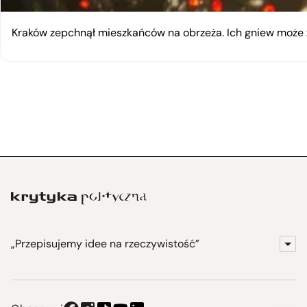
Kraków zepchnął mieszkańców na obrzeża. Ich gniew moż
„Przepisujemy idee na rzeczywistość”
KrytykaPolityczna.pl
Wydawnictwo