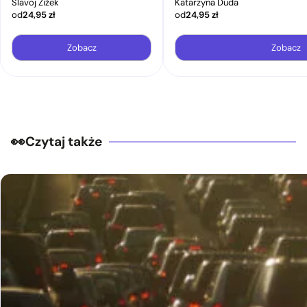
Slavoj Žižek
Katarzyna Duda
od
24,95
zł
od
24,95
zł
Zobacz
Zobacz
Czytaj także