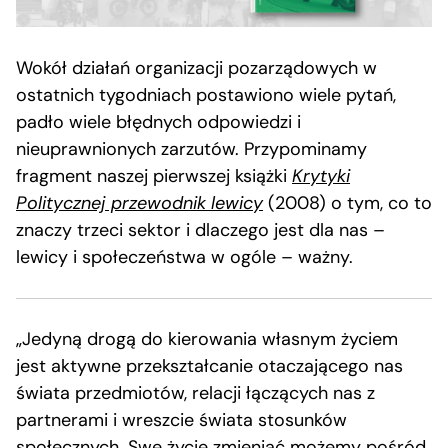
Wokół działań organizacji pozarządowych w
ostatnich tygodniach postawiono wiele pytań,
padło wiele błędnych odpowiedzi i
nieuprawnionych zarzutów. Przypominamy
fragment naszej pierwszej książki
Krytyki
Politycznej przewodnik lewicy
(2008) o tym, co to
znaczy trzeci sektor i dlaczego jest dla nas –
lewicy i społeczeństwa w ogóle – ważny.
„Jedyną drogą do kierowania własnym życiem
jest aktywne przekształcanie otaczającego nas
świata przedmiotów, relacji łączących nas z
partnerami i wreszcie świata stosunków
społecznych. Swe życie zmieniać możemy pośród