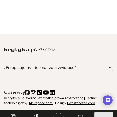
„Przepisujemy idee na rzeczywistość”
KrytykaPolityczna.pl
Wydawnictwo
Obserwuj
Instytut Krytyki Politycznej
© Krytyka Polityczna. Wszystkie prawa zastrzeżone | Partner
technologiczny:
Mevspace.com
| Design:
Ewastanczak.com
Jasna 10 Warszawa, Społeczna Instytucja Kultury