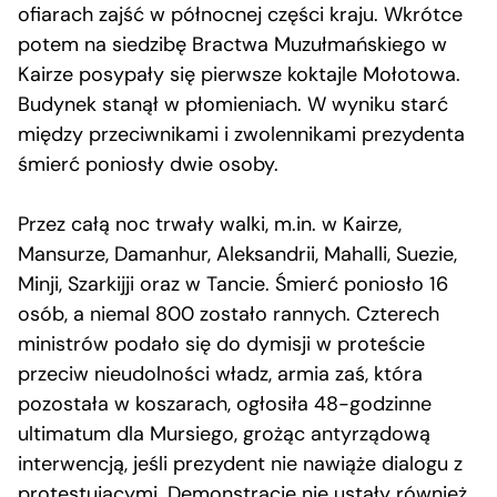
ofiarach zajść w północnej części kraju. Wkrótce
potem na siedzibę Bractwa Muzułmańskiego w
Kairze posypały się pierwsze koktajle Mołotowa.
Budynek stanął w płomieniach. W wyniku starć
między przeciwnikami i zwolennikami prezydenta
śmierć poniosły dwie osoby.
Przez całą noc trwały walki, m.in. w Kairze,
Mansurze, Damanhur, Aleksandrii, Mahalli, Suezie,
Minji, Szarkijji oraz w Tancie. Śmierć poniosło 16
osób, a niemal 800 zostało rannych. Czterech
ministrów podało się do dymisji w proteście
przeciw nieudolności władz, armia zaś, która
pozostała w koszarach, ogłosiła 48-godzinne
ultimatum dla Mursiego, grożąc antyrządową
interwencją, jeśli prezydent nie nawiąże dialogu z
protestującymi. Demonstracje nie ustały również