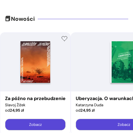
Nowości
Za późno na przebudzenie
Uberyzacja. O warunkac
Slavoj Žižek
Katarzyna Duda
od
24,95
zł
od
24,95
zł
Zobacz
Zobacz