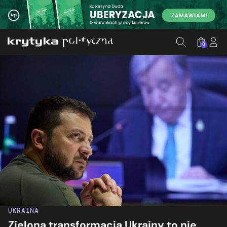
0
Wołodymyr Zełenski przemawia na szczycie G20. Fot. Preside
UKRAINA
Zielona transformacja Ukrainy to nie