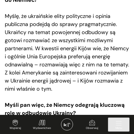
Myślę, że ukraińskie elity polityczne i opinia
publiczna podejdą do sprawy pragmatycznie.
Ukraińcy na temat powojennej odbudowy są
gotowi rozmawiać ze wszystkimi możliwymi
partnerami. W kwestii energii Kijów wie, że Niemcy
i ogólnie Unia Europejska preferują energię
odnawialną – rozmawiają więc z nim na te tematy.
Z kolei Amerykanie są zainteresowani rozwijaniem
w Ukrainie energii jądrowej – i Kijów rozmawia z
nimi właśnie o tym.
Myśli pan więc, że Niemcy odegrają kluczową
rolę w odbudowie Ukrainy?
Wszystko zależy od tego, w jaki sposób w ten
Wspieraj
Wydawnictwo
Obserwuj
Menu