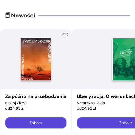
Nowości
Za późno na przebudzenie
Uberyzacja. O warunkac
Slavoj Žižek
Katarzyna Duda
od
24,95
zł
od
24,95
zł
Zobacz
Zobacz