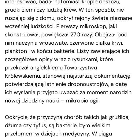
interesować, badał natomiast krople deszczu,
grudki ziemi czy ludzką krew. W ten sposób, nie
ruszając się z domu, odkrył rejony świata nieznane
wcześniej ludzkości. Pierwszy mikroskop, jaki
skonstruował, powiększał 270 razy. Obejrzał pod
nim naczynia włosowate, czerwone ciałka krwi,
plankton i w końcu bakterie. Listy zawierające ich
szczegółowe opisy wraz z rysunkami, które
przekazał angielskiemu Towarzystwu
Królewskiemu, stanowią najstarszą dokumentację
potwierdzającą istnienie drobnoustrojów, a datę
ich wysłania przyjęto uważać za moment narodzin
nowej dziedziny nauki – mikrobiologii.
Odkrycie, że przyczyną chorób takich jak gruźlica,
dżuma czy tyfus, są bakterie, było wielkim
przełomem w dziejach medycyny. W ciągu