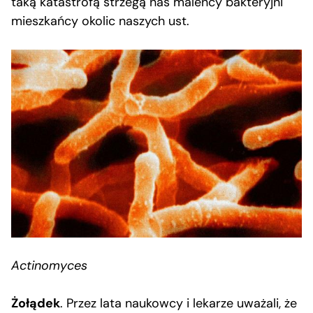
taką katastrofą strzegą nas maleńcy bakteryjni
mieszkańcy okolic naszych ust.
Actinomyces
Żołądek
. Przez lata naukowcy i lekarze uważali, że