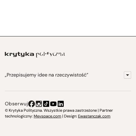
„Przepisujemy idee na rzeczywistość”
KrytykaPolityczna.pl
Wydawnictwo
Obserwuj
Instytut Krytyki Politycznej
© Krytyka Polityczna. Wszystkie prawa zastrzeżone | Partner
technologiczny:
Mevspace.com
| Design:
Ewastanczak.com
Jasna 10 Warszawa, Społeczna Instytucja Kultury
Świetlica w Cieszynie