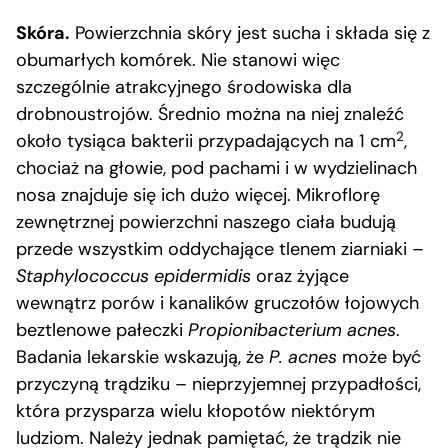
Skóra.
Powierzchnia skóry jest sucha i składa się z
obumarłych komórek. Nie stanowi więc
szczególnie atrakcyjnego środowiska dla
drobnoustrojów. Średnio można na niej znaleźć
2
około tysiąca bakterii przypadających na 1 cm
,
chociaż na głowie, pod pachami i w wydzielinach
nosa znajduje się ich dużo więcej. Mikroflorę
zewnętrznej powierzchni naszego ciała budują
przede wszystkim oddychające tlenem ziarniaki –
Staphylococcus epidermidis
oraz żyjące
wewnątrz porów i kanalików gruczołów łojowych
beztlenowe pałeczki
Propionibacterium acnes
.
Badania lekarskie wskazują, że
P. acnes
może być
przyczyną trądziku – nieprzyjemnej przypadłości,
która przysparza wielu kłopotów niektórym
ludziom. Należy jednak pamiętać, że trądzik nie