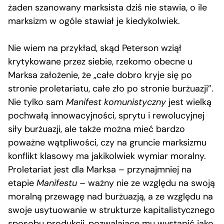
żaden szanowany marksista dziś nie stawia, o ile
marksizm w ogóle stawiał je kiedykolwiek.
Nie wiem na przykład, skąd Peterson wziął
krytykowane przez siebie, rzekomo obecne u
Marksa założenie, że „całe dobro kryje się po
stronie proletariatu, całe zło po stronie burżuazji”.
Nie tylko sam
Manifest komunistyczny
jest wielką
pochwałą innowacyjności, sprytu i rewolucyjnej
siły burżuazji, ale także można mieć bardzo
poważne wątpliwości, czy na gruncie marksizmu
konflikt klasowy ma jakikolwiek wymiar moralny.
Proletariat jest dla Marksa – przynajmniej na
etapie
Manifestu
– ważny nie ze względu na swoją
moralną przewagę nad burżuazją, a ze względu na
swoje usytuowanie w strukturze kapitalistycznego
sposobu produkcji, pozwalające mu wystąpić jako