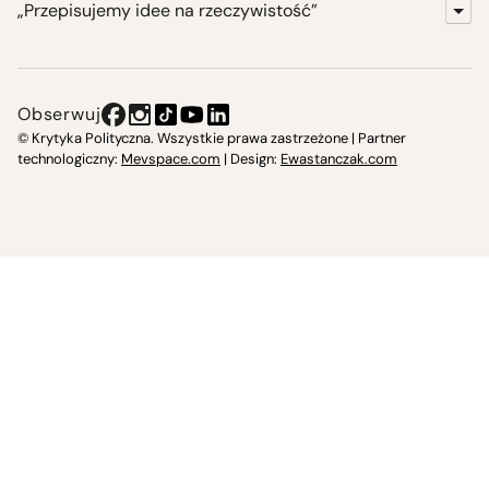
„Przepisujemy idee na rzeczywistość”
KrytykaPolityczna.pl
Wydawnictwo
Obserwuj
Instytut Krytyki Politycznej
© Krytyka Polityczna. Wszystkie prawa zastrzeżone | Partner
technologiczny:
Mevspace.com
| Design:
Ewastanczak.com
Jasna 10 Warszawa, Społeczna Instytucja Kultury
Świetlica w Cieszynie
Prześniona. Księgarnio-kawiarnia
O nas i kontakt
Spotkajmy się
Regulamin
Prywatność i Cookies
Twoje konto