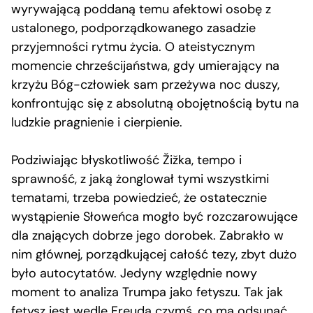
wyrywającą poddaną temu afektowi osobę z
ustalonego, podporządkowanego zasadzie
przyjemności rytmu życia. O ateistycznym
momencie chrześcijaństwa, gdy umierający na
krzyżu Bóg-człowiek sam przeżywa noc duszy,
konfrontując się z absolutną obojętnością bytu na
ludzkie pragnienie i cierpienie.
Podziwiając błyskotliwość Žižka, tempo i
sprawność, z jaką żonglował tymi wszystkimi
tematami, trzeba powiedzieć, że ostatecznie
wystąpienie Słoweńca mogło być rozczarowujące
dla znających dobrze jego dorobek. Zabrakło w
nim głównej, porządkującej całość tezy, zbyt dużo
było autocytatów. Jedyny względnie nowy
moment to analiza Trumpa jako fetyszu. Tak jak
fetysz jest wedle Freuda czymś, co ma odsunąć