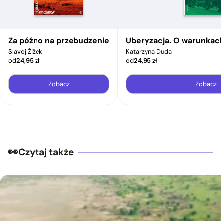
Za późno na przebudzenie
Uberyzacja. O warunkac
Slavoj Žižek
Katarzyna Duda
od
24,95
zł
od
24,95
zł
Zobacz
Zobacz
Czytaj także