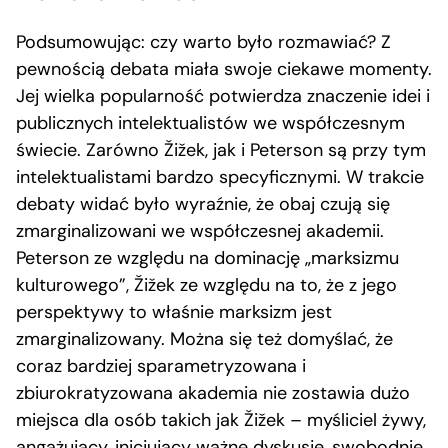
Podsumowując: czy warto było rozmawiać? Z
pewnością debata miała swoje ciekawe momenty.
Jej wielka popularność potwierdza znaczenie idei i
publicznych intelektualistów we współczesnym
świecie. Zarówno Žižek, jak i Peterson są przy tym
intelektualistami bardzo specyficznymi. W trakcie
debaty widać było wyraźnie, że obaj czują się
zmarginalizowani we współczesnej akademii.
Peterson ze względu na dominację „marksizmu
kulturowego”, Žižek ze względu na to, że z jego
perspektywy to właśnie marksizm jest
zmarginalizowany. Można się też domyślać, że
coraz bardziej sparametryzowana i
zbiurokratyzowana akademia nie zostawia dużo
miejsca dla osób takich jak Žižek – myśliciel żywy,
angażujący, inicjujący ważne dyskusje, swobodnie