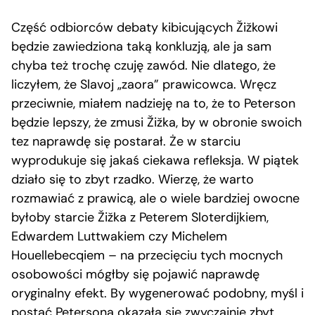
Część odbiorców debaty kibicujących Žižkowi
będzie zawiedziona taką konkluzją, ale ja sam
chyba też trochę czuję zawód. Nie dlatego, że
liczyłem, że Slavoj „zaora” prawicowca. Wręcz
przeciwnie, miałem nadzieję na to, że to Peterson
będzie lepszy, że zmusi Žižka, by w obronie swoich
tez naprawdę się postarał. Że w starciu
wyprodukuje się jakaś ciekawa refleksja. W piątek
działo się to zbyt rzadko. Wierzę, że warto
rozmawiać z prawicą, ale o wiele bardziej owocne
byłoby starcie Žižka z Peterem Sloterdijkiem,
Edwardem Luttwakiem czy Michelem
Houellebecqiem – na przecięciu tych mocnych
osobowości mógłby się pojawić naprawdę
oryginalny efekt. By wygenerować podobny, myśl i
postać Petersona okazała się zwyczajnie zbyt