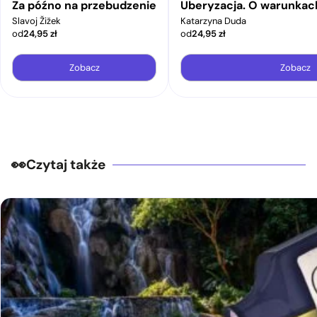
Za późno na przebudzenie
Uberyzacja. O warunkac
Slavoj Žižek
Katarzyna Duda
od
24,95
zł
od
24,95
zł
Zobacz
Zobacz
Czytaj także