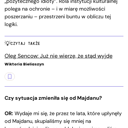
„pożytecznego idioty”. Rola instytucji kulturalnej
polega na ochronie – i w miarę możliwości
poszerzaniu – przestrzeni buntu w obliczu tej
logiki.
CZYTAJ TAKŻE
Oleg Sencow: Już nie wierzę, że stąd wyjdę
Wiktoria Bieliaszyn
Czy sytuacja zmieniła się od Majdanu?
OR:
Wydaje mi się, że przez te lata, które upłynęły
od Majdanu, skupialiśmy się mniej na