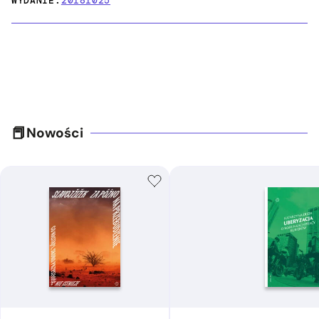
WYDANIE:
20181025
Nowości