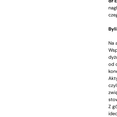
dr 
nagl
cze
Byl
Na 
Wspó
dyż
od 
kon
Akt
czyl
zwi
sto
Z g
ide