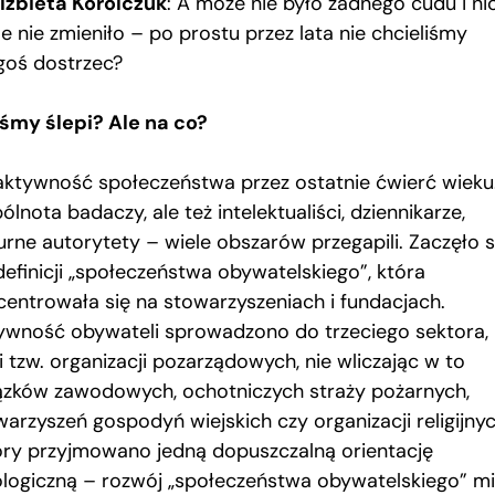
Elżbieta Korolczuk
: A może nie było żadnego cudu i nic
e nie zmieniło – po prostu przez lata nie chcieliśmy
goś dostrzec?
iśmy ślepi? Ale na co?
aktywność społeczeństwa przez ostatnie ćwierć wieku
lnota badaczy, ale też intelektualiści, dziennikarze,
urne autorytety – wiele obszarów przegapili. Zaczęło s
definicji „społeczeństwa obywatelskiego”, która
centrowała się na stowarzyszeniach i fundacjach.
ywność obywateli sprowadzono do trzeciego sektora,
i tzw. organizacji pozarządowych, nie wliczając w to
ązków zawodowych, ochotniczych straży pożarnych,
warzyszeń gospodyń wiejskich czy organizacji religijny
óry przyjmowano jedną dopuszczalną orientację
ologiczną – rozwój „społeczeństwa obywatelskiego” mi