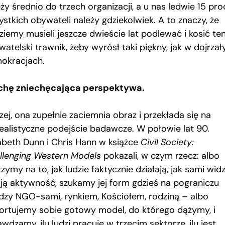
ży średnio do trzech organizacji, a u nas ledwie 15 pr
stkich obywateli należy gdziekolwiek. A to znaczy, że
ziemy musieli jeszcze dwieście lat podlewać i kosić te
atelski trawnik, żeby wyrósł taki piękny, jak w dojrzał
okracjach.
chę zniechęcająca perspektywa.
ej, ona zupełnie zaciemnia obraz i przekłada się na
realistyczne podejście badawcze. W połowie lat 90.
zabeth Dunn i Chris Hann w książce
Civil Society:
llenging Western Models
pokazali, w czym rzecz: albo
zymy na to, jak ludzie faktycznie działają, jak sami wid
ją aktywność, szukamy jej form gdzieś na pograniczu
dzy NGO-sami, rynkiem, Kościołem, rodziną – albo
ortujemy sobie gotowy model, do którego dążymy, i
wdzamy, ilu ludzi pracuje w trzecim sektorze, ilu jest