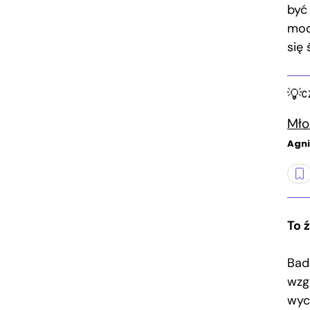
być
mod
się
C
Mło
Agni
To 
Bad
wzg
wyc