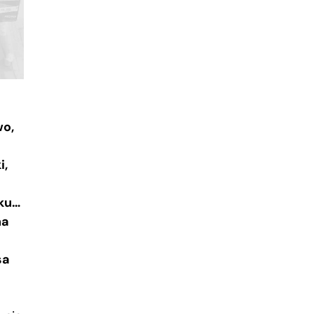
wo,
i,
dku…
na
sa