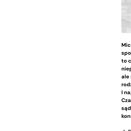
Mic
spo
to 
nie
ale
rod
I n
Cza
sąd
kon