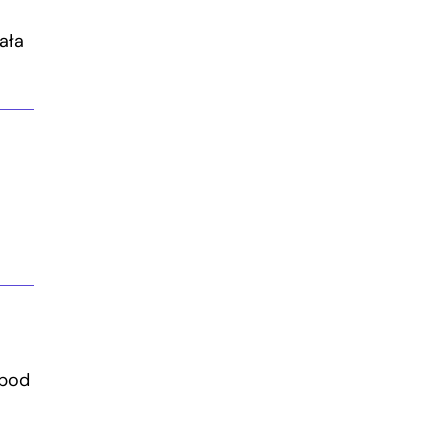
ała
 pod