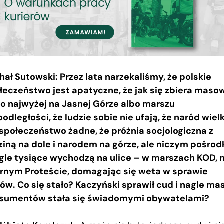
hał Sutowski: Przez lata narzekaliśmy, że polskie
łeczeństwo jest apatyczne, że jak się zbiera maso
co najwyżej na Jasnej Górze albo marszu
podległości, że ludzie sobie nie ufają, że naród wielk
 społeczeństwo żadne, że próżnia socjologiczna z
ziną na dole i narodem na górze, ale niczym pośro
agle tysiące wychodzą na ulice – w marszach KOD, 
rnym Proteście, domagając się weta w sprawie
ów. Co się stało? Kaczyński sprawił cud i nagle ma
sumentów stała się świadomymi obywatelami?