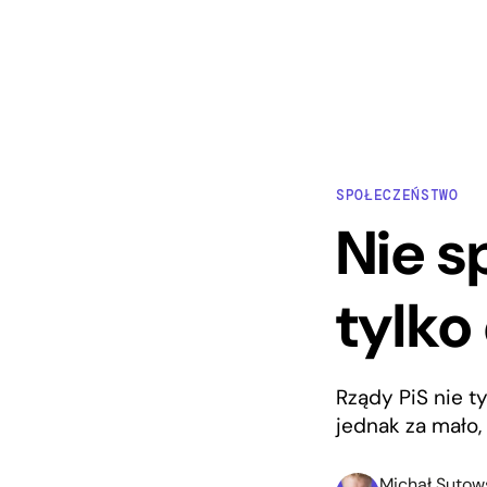
SPOŁECZEŃSTWO
Nie s
tylko 
Rządy PiS nie ty
jednak za mało,
Michał Sutow