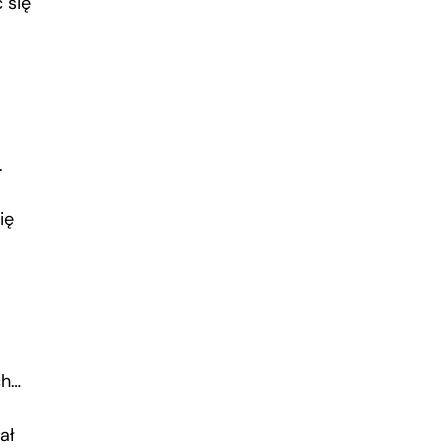
 się
.
ię
ch…
ał