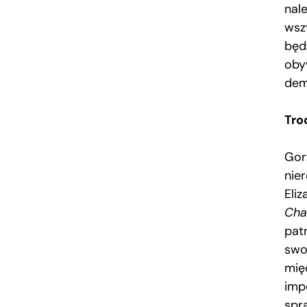
nale
wszy
będ
obyw
dem
Tro
Gorz
nie
Eli
Cha
patr
swo
mię
imp
spra