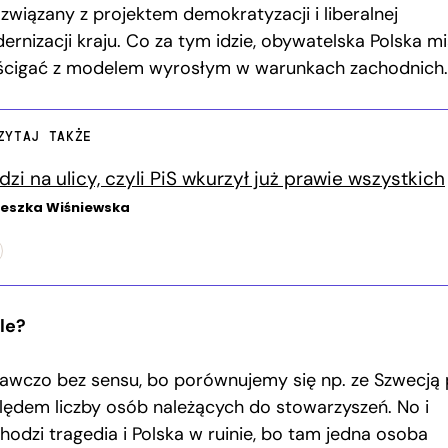
 związany z projektem demokratyzacji i liberalnej
ernizacji kraju. Co za tym idzie, obywatelska Polska mi
 ścigać z modelem wyrosłym w warunkach zachodnich.
ZYTAJ TAKŻE
dzi na ulicy, czyli PiS wkurzył już prawie wszystkich
eszka Wiśniewska
źle?
awczo bez sensu, bo porównujemy się np. ze Szwecją
lędem liczby osób należących do stowarzyszeń. No i
hodzi tragedia i Polska w ruinie, bo tam jedna osoba