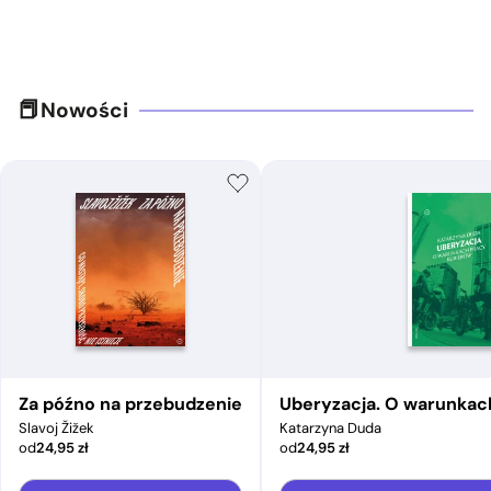
Nowości
Za późno na przebudzenie
Uberyzacja. O warunkac
Slavoj Žižek
Katarzyna Duda
od
24,95
zł
od
24,95
zł