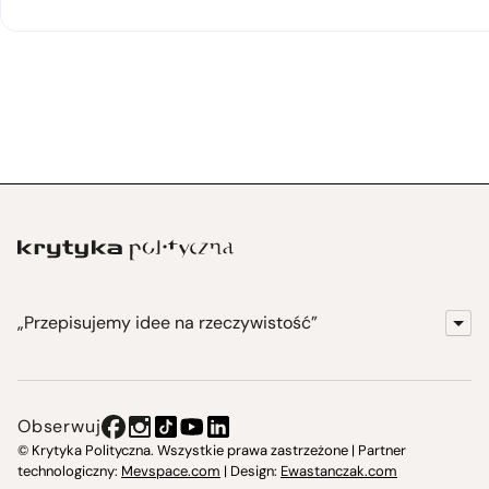
„Przepisujemy idee na rzeczywistość”
KrytykaPolityczna.pl
Wydawnictwo
Obserwuj
Instytut Krytyki Politycznej
© Krytyka Polityczna. Wszystkie prawa zastrzeżone | Partner
technologiczny:
Mevspace.com
| Design:
Ewastanczak.com
Jasna 10 Warszawa, Społeczna Instytucja Kultury