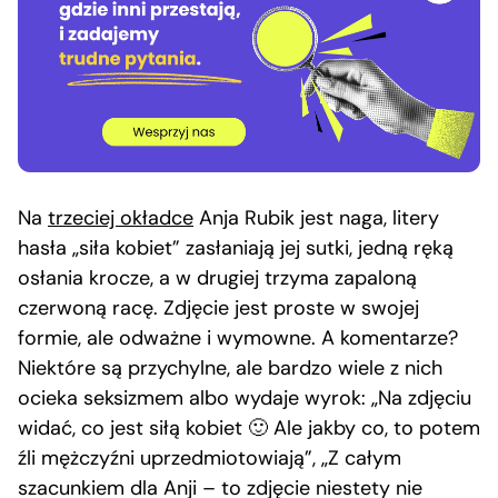
Na
trzeciej okładce
Anja Rubik jest naga, litery
hasła „siła kobiet” zasłaniają jej sutki, jedną ręką
osłania krocze, a w drugiej trzyma zapaloną
czerwoną racę. Zdjęcie jest proste w swojej
formie, ale odważne i wymowne. A komentarze?
Niektóre są przychylne, ale bardzo wiele z nich
ocieka seksizmem albo wydaje wyrok: „Na zdjęciu
widać, co jest siłą kobiet 🙂 Ale jakby co, to potem
źli mężczyźni uprzedmiotowiają”, „Z całym
szacunkiem dla Anji – to zdjęcie niestety nie