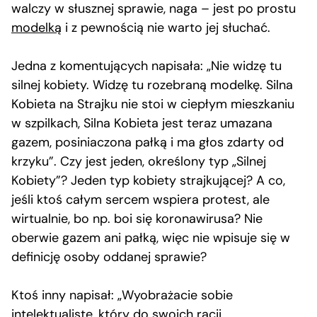
walczy w słusznej sprawie, naga – jest po prostu
modelką
i z pewnością nie warto jej słuchać.
Jedna z komentujących napisała: „Nie widzę tu
silnej kobiety. Widzę tu rozebraną modelkę. Silna
Kobieta na Strajku nie stoi w ciepłym mieszkaniu
w szpilkach, Silna Kobieta jest teraz umazana
gazem, posiniaczona pałką i ma głos zdarty od
krzyku”. Czy jest jeden, określony typ „Silnej
Kobiety”? Jeden typ kobiety strajkującej? A co,
jeśli ktoś całym sercem wspiera protest, ale
wirtualnie, bo np. boi się koronawirusa? Nie
oberwie gazem ani pałką, więc nie wpisuje się w
definicję osoby oddanej sprawie?
Ktoś inny napisał: „Wyobrażacie sobie
intelektualistę, który do swoich racji