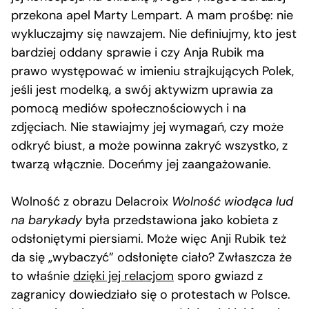
przekona apel Marty Lempart. A mam prośbę: nie
wykluczajmy się nawzajem. Nie definiujmy, kto jest
bardziej oddany sprawie i czy Anja Rubik ma
prawo występować w imieniu strajkujących Polek,
jeśli jest modelką, a swój aktywizm uprawia za
pomocą mediów społecznościowych i na
zdjęciach. Nie stawiajmy jej wymagań, czy może
odkryć biust, a może powinna zakryć wszystko, z
twarzą włącznie. Doceńmy jej zaangażowanie.
Wolność z obrazu Delacroix
Wolność wiodąca lud
na barykady
była przedstawiona jako kobieta z
odsłoniętymi piersiami. Może więc Anji Rubik też
da się „wybaczyć” odsłonięte ciało? Zwłaszcza że
to właśnie
dzięki jej relacjom
sporo gwiazd z
zagranicy dowiedziało się o protestach w Polsce.