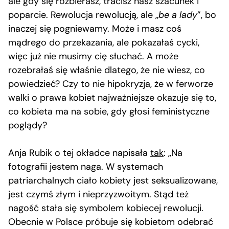
ale gdy się rozbierasz, tracisz nasz szacunek i
poparcie. Rewolucja rewolucją, ale „
be a lady
”, bo
inaczej się pogniewamy. Może i masz coś
mądrego do przekazania, ale pokazałaś cycki,
więc już nie musimy cię słuchać. A może
rozebrałaś się właśnie dlatego, że nie wiesz, co
powiedzieć? Czy to nie hipokryzja, że w ferworze
walki o prawa kobiet najważniejsze okazuje się to,
co kobieta ma na sobie, gdy głosi feministyczne
poglądy?
Anja Rubik o tej okładce napisała
tak
: „Na
fotografii jestem naga. W systemach
patriarchalnych ciało kobiety jest seksualizowane,
jest czymś złym i nieprzyzwoitym. Stąd też
nagość stała się symbolem kobiecej rewolucji.
Obecnie w Polsce próbuje się kobietom odebrać