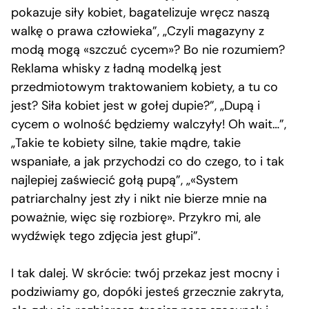
pokazuje siły kobiet, bagatelizuje wręcz naszą
walkę o prawa człowieka”, „Czyli magazyny z
modą mogą «szczuć cycem»? Bo nie rozumiem?
Reklama whisky z ładną modelką jest
przedmiotowym traktowaniem kobiety, a tu co
jest? Siła kobiet jest w gołej dupie?”, „Dupą i
cycem o wolność będziemy walczyły! Oh wait…”,
„Takie te kobiety silne, takie mądre, takie
wspaniałe, a jak przychodzi co do czego, to i tak
najlepiej zaświecić gołą pupą”, „«System
patriarchalny jest zły i nikt nie bierze mnie na
poważnie, więc się rozbiorę». Przykro mi, ale
wydźwięk tego zdjęcia jest głupi”.
I tak dalej. W skrócie: twój przekaz jest mocny i
podziwiamy go, dopóki jesteś grzecznie zakryta,