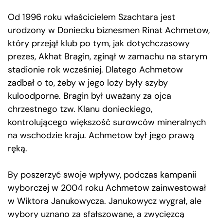
Od 1996 roku właścicielem Szachtara jest
urodzony w Doniecku biznesmen Rinat Achmetow,
który przejął klub po tym, jak dotychczasowy
prezes, Akhat Bragin, zginął w zamachu na starym
stadionie rok wcześniej. Dlatego Achmetow
zadbał o to, żeby w jego loży były szyby
kuloodporne. Bragin był uważany za ojca
chrzestnego tzw. Klanu donieckiego,
kontrolującego większość surowców mineralnych
na wschodzie kraju. Achmetow był jego prawą
ręką.
By poszerzyć swoje wpływy, podczas kampanii
wyborczej w 2004 roku Achmetow zainwestował
w Wiktora Janukowycza. Janukowycz wygrał, ale
wybory uznano za sfałszowane, a zwycięzcą