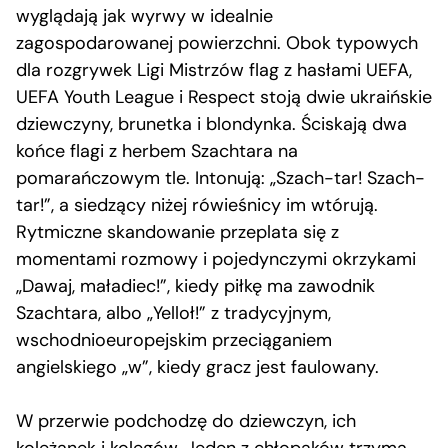
wyglądają jak wyrwy w idealnie
zagospodarowanej powierzchni. Obok typowych
dla rozgrywek Ligi Mistrzów flag z hasłami UEFA,
UEFA Youth League i Respect stoją dwie ukraińskie
dziewczyny, brunetka i blondynka. Ściskają dwa
końce flagi z herbem Szachtara na
pomarańczowym tle. Intonują: „Szach-tar! Szach-
tar!”, a siedzący niżej rówieśnicy im wtórują.
Rytmiczne skandowanie przeplata się z
momentami rozmowy i pojedynczymi okrzykami
„Dawaj, maładiec!”, kiedy piłkę ma zawodnik
Szachtara, albo „Yelloł!” z tradycyjnym,
wschodnioeuropejskim przeciąganiem
angielskiego „w”, kiedy gracz jest faulowany.
W przerwie podchodzę do dziewczyn, ich
koleżanek i kolegów. Jeden z chłopaków trzyma