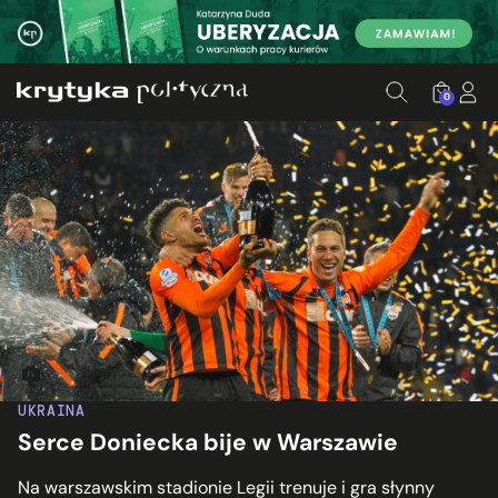
0
Piłkarze Szachtara Donieck świętujący zdobycie pucharu Ukr
UKRAINA
Serce Doniecka bije w Warszawie
Na warszawskim stadionie Legii trenuje i gra słynny