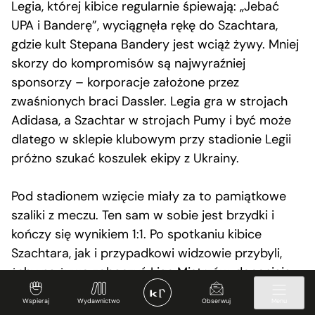
Legia, której kibice regularnie śpiewają: „Jebać
UPA i Banderę”, wyciągnęła rękę do Szachtara,
gdzie kult Stepana Bandery jest wciąż żywy. Mniej
skorzy do kompromisów są najwyraźniej
sponsorzy – korporacje założone przez
zwaśnionych braci Dassler. Legia gra w strojach
Adidasa, a Szachtar w strojach Pumy i być może
dlatego w sklepie klubowym przy stadionie Legii
próżno szukać koszulek ekipy z Ukrainy.
Pod stadionem wzięcie miały za to pamiątkowe
szaliki z meczu. Ten sam w sobie jest brzydki i
kończy się wynikiem 1:1. Po spotkaniu kibice
Szachtara, jak i przypadkowi widzowie przybyli,
żeby na żywo zobaczyć Ligę Mistrzów, doceniają
wysiłek zawodników.
Wspieraj
Wydawnictwo
Obserwuj
Menu