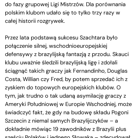
do fazy grupowej Ligi Mistrzów. Dla porównania
polskim klubom udało się to tylko trzy razy w
całej historii rozgrywek.
Przez lata podstawą sukcesu Szachtara było
połączenie silnej, wschodnioeuropejskiej
defensywy z brazylijską fantazją z przodu. Skauci
klubu uważnie śledzili brazylijską ligę i zdołali
ściągnąć takich graczy jak Fernandinho, Douglas
Costa, Willian czy Fred, by potem sprzedać ich z
zyskiem do topowych europejskich klubów. O
tym, jak trudno o tak udaną asymilację graczy z
Ameryki Południowej w Europie Wschodniej, może
świadczyć fakt, że gdy na budowę składu Pogoni
Szczecin z niemal samych Brazylijczyków – a
dokładnie mówiąc 19 zawodników z Brazylii plus
sześciu Polaków i jednego Słowaka – zdecydował