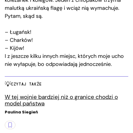
malutką ukraińską flagę i wciąż nią wymachuje.
Pytam, skąd są.
– Ługańsk!
– Charków!
– Kijów!
I z jeszcze kilku innych miejsc, których moje ucho
nie wyłapuje, bo odpowiadają jednocześnie.
CZYTAJ TAKŻE
W tej wojnie bardziej niż o granice chodzi o
model państwa
Paulina Siegień