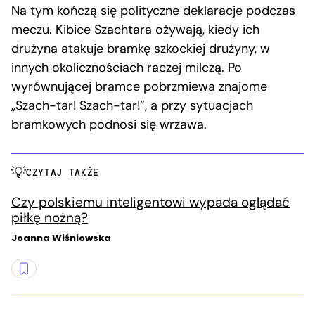
Na tym kończą się polityczne deklaracje podczas
meczu. Kibice Szachtara ożywają, kiedy ich
drużyna atakuje bramkę szkockiej drużyny, w
innych okolicznościach raczej milczą. Po
wyrównującej bramce pobrzmiewa znajome
„Szach-tar! Szach-tar!”, a przy sytuacjach
bramkowych podnosi się wrzawa.
CZYTAJ TAKŻE
Czy polskiemu inteligentowi wypada oglądać
piłkę nożną?
Joanna Wiśniowska