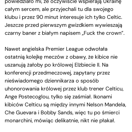
powiedziało mi, że oczywiście wspierają Ukrainę
całym sercem, ale przyjechali tu dla swojego
klubu i przez 90 minut interesuje ich tylko Celtic.
Jeszcze przed pierwszym gwizdkiem wywieszają
czarny baner z białym napisem „Fuck the crown”.
Nawet angielska Premier League odwołała
ostatnią kolejkę meczów z obawy, że kibice nie
uszanują żałoby po królowej Elżbiecie II. Na
konferencji przedmeczowej, zapytany przez
nieświadomego dziennikarza o sposób
uhonorowania królowej przez klub trener Celticu,
Ange Postecoglou, tylko się zaśmiał. Ikonami
kibiców Celticu są między innymi Nelson Mandela,
Che Guevara i Bobby Sands, więc tu po śmierci
monarchini, mówiąc delikatnie, nikt nie płakał.