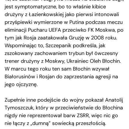
jest symptomatyczne, bo to właśnie kibice
drużyny z Łazienkowskiej jako pierwsi intonowali
przyśpiewki wymierzone w Putina podczas meczu
eliminacji Pucharu UEFA przeciwko FK Moskwa, po
tym jak Rosja zaatakowała Gruzję w 2008 roku.
Wspominając to, Szczepanik podkreśla, jak
zszokowany zachowaniem trybun był ówczesny
trener drużyny z Moskwy, Ukrainiec Oleh Błochin.
W marcu tego roku ten sam Błochin wzywał
Białorusinów i Rosjan do zaprzestania agresji na
jego ojczyznę.
Zupełnie inne podejście do wojny pokazał Anatolij
Tymoszczuk, który w przeciwieństwie do Błochina
nigdy nie reprezentował barw ZSRR, więc nic go
nie łączy z „dumną” sowiecką przeszłością.