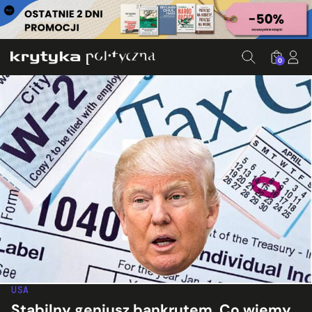
0
USA
Stabilny geniusz bankrutem. Co wiemy