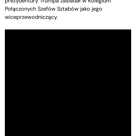
prezydentury Trumpa zasiadał w Kolegium
Połączonych Szefów Sztabów jako jego
wiceprzewodniczący.