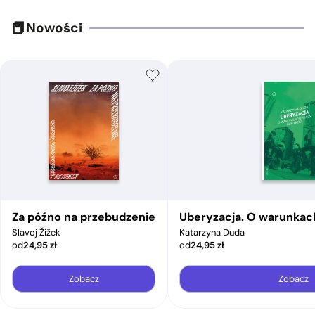
Nowości
Za późno na przebudzenie
Uberyzacja. O warunkac
Slavoj Žižek
Katarzyna Duda
od
24,95
zł
od
24,95
zł
Zobacz
Zobacz