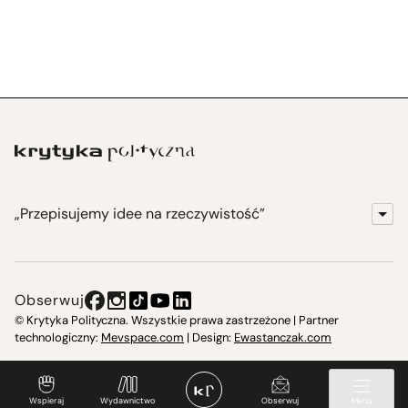
„Przepisujemy idee na rzeczywistość”
KrytykaPolityczna.pl
Wydawnictwo
Obserwuj
Instytut Krytyki Politycznej
© Krytyka Polityczna. Wszystkie prawa zastrzeżone | Partner
technologiczny:
Mevspace.com
| Design:
Ewastanczak.com
Jasna 10 Warszawa, Społeczna Instytucja Kultury
Świetlica w Cieszynie
Wspieraj
Wydawnictwo
Obserwuj
Menu