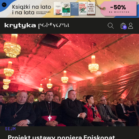
0
SEJM
„Projekt ustawy popiera Episkopat