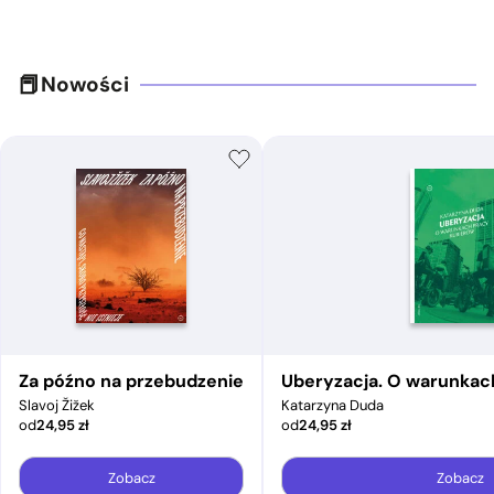
Nowości
Za późno na przebudzenie
Uberyzacja. O warunkac
Slavoj Žižek
Katarzyna Duda
od
24,95
zł
od
24,95
zł
Zobacz
Zobacz