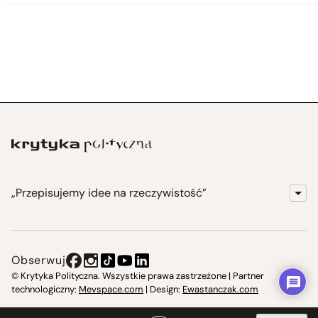
„Przepisujemy idee na rzeczywistość”
KrytykaPolityczna.pl
Wydawnictwo
Obserwuj
Instytut Krytyki Politycznej
© Krytyka Polityczna. Wszystkie prawa zastrzeżone | Partner
technologiczny:
Mevspace.com
| Design:
Ewastanczak.com
Jasna 10 Warszawa, Społeczna Instytucja Kultury