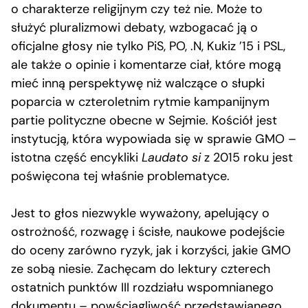
o charakterze religijnym czy też nie. Może to
służyć pluralizmowi debaty, wzbogacać ją o
oficjalne głosy nie tylko PiS, PO, .N, Kukiz ’15 i PSL,
ale także o opinie i komentarze ciał, które mogą
mieć inną perspektywę niż walczące o słupki
poparcia w czteroletnim rytmie kampanijnym
partie polityczne obecne w Sejmie. Kościół jest
instytucją, która wypowiada się w sprawie GMO –
istotna część encykliki
Laudato si
z 2015 roku jest
poświęcona tej właśnie problematyce.
Jest to głos niezwykle wyważony, apelujący o
ostrożność, rozwagę i ścisłe, naukowe podejście
do oceny zarówno ryzyk, jak i korzyści, jakie GMO
ze sobą niesie. Zachęcam do lektury czterech
ostatnich punktów III rozdziału wspomnianego
dokumentu – powściągliwość przedstawianego