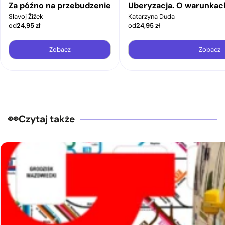
Za późno na przebudzenie
Uberyzacja. O warunkac
Slavoj Žižek
Katarzyna Duda
od
24,95
zł
od
24,95
zł
Zobacz
Zobacz
Czytaj także