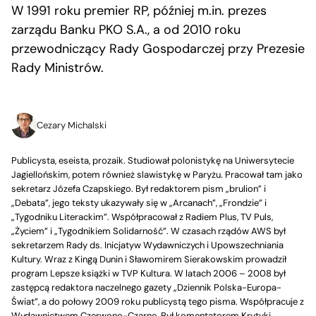
W 1991 roku premier RP, później m.in. prezes
zarządu Banku PKO S.A., a od 2010 roku
przewodniczący Rady Gospodarczej przy Prezesie
Rady Ministrów.
Cezary Michalski
Publicysta, eseista, prozaik. Studiował polonistykę na Uniwersytecie
Jagiellońskim, potem również slawistykę w Paryżu. Pracował tam jako
sekretarz Józefa Czapskiego. Był redaktorem pism „brulion” i
„Debata”, jego teksty ukazywały się w „Arcanach”, „Frondzie” i
„Tygodniku Literackim”. Współpracował z Radiem Plus, TV Puls,
„Życiem” i „Tygodnikiem Solidarność”. W czasach rządów AWS był
sekretarzem Rady ds. Inicjatyw Wydawniczych i Upowszechniania
Kultury. Wraz z Kingą Dunin i Sławomirem Sierakowskim prowadził
program Lepsze książki w TVP Kultura. W latach 2006 – 2008 był
zastępcą redaktora naczelnego gazety „Dziennik Polska-Europa-
Świat”, a do połowy 2009 roku publicystą tego pisma. Współpracuje z
Wydawnictwem Czerwono-Czarne. Był komentatorem Krytyki