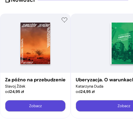
Za późno na przebudzenie
Uberyzacja. O warunkac
Slavoj Žižek
Katarzyna Duda
od
24,95
zł
od
24,95
zł
Zobacz
Zobacz