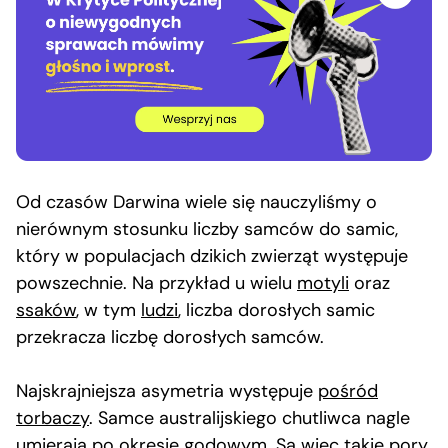
Od czasów Darwina wiele się nauczyliśmy o
nierównym stosunku liczby samców do samic,
który w populacjach dzikich zwierząt występuje
powszechnie. Na przykład u wielu
motyli
oraz
ssaków
, w tym
ludzi
, liczba dorosłych samic
przekracza liczbę dorosłych samców.
Najskrajniejsza asymetria występuje
pośród
torbaczy
. Samce australijskiego chutliwca nagle
umierają po okresie godowym. Są więc takie pory