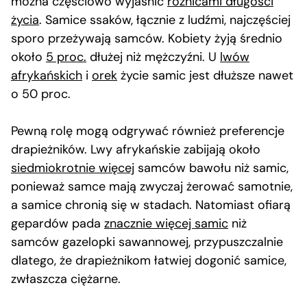
można częściowo wyjaśnić
różnicami długości
życia
. Samice ssaków, łącznie z ludźmi, najczęściej
sporo przeżywają samców. Kobiety żyją średnio
około
5 proc.
dłużej niż mężczyźni. U
lwów
afrykańskich
i
orek
życie samic jest dłuższe nawet
o 50 proc.
Pewną rolę mogą odgrywać również preferencje
drapieżników. Lwy afrykańskie zabijają około
siedmiokrotnie więcej
samców bawołu niż samic,
ponieważ samce mają zwyczaj żerować samotnie,
a samice chronią się w stadach. Natomiast ofiarą
gepardów pada
znacznie więcej samic
niż
samców gazelopki sawannowej, przypuszczalnie
dlatego, że drapieżnikom łatwiej dogonić samice,
zwłaszcza ciężarne.