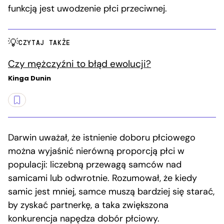
funkcją jest uwodzenie płci przeciwnej.
CZYTAJ TAKŻE
Czy mężczyźni to błąd ewolucji?
Kinga Dunin
Darwin uważał, że istnienie doboru płciowego
można wyjaśnić nierówną proporcją płci w
populacji: liczebną przewagą samców nad
samicami lub odwrotnie. Rozumował, że kiedy
samic jest mniej, samce muszą bardziej się starać,
by zyskać partnerkę, a taka zwiększona
konkurencja napędza dobór płciowy.