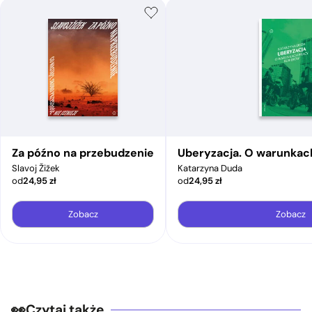
Za późno na przebudzenie
Uberyzacja. O warunkac
Slavoj Žižek
Katarzyna Duda
od
24,95
zł
od
24,95
zł
Zobacz
Zobacz
Czytaj także