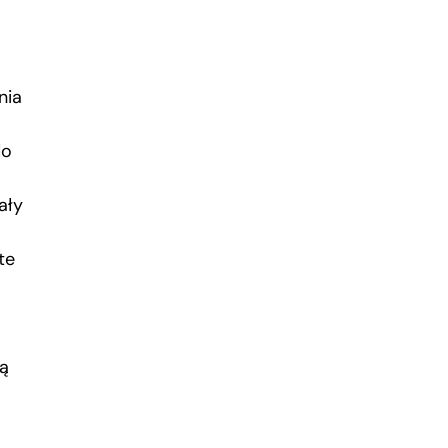
nia
do
ały
te
ją