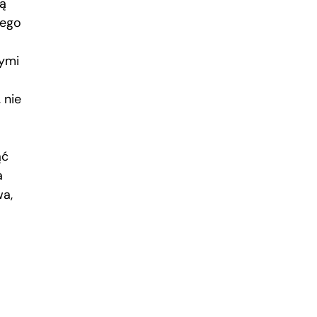
ą
nego
rymi
 nie
ąć
a
wa,