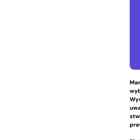
Mar
wyb
Wyw
uwa
stw
pra