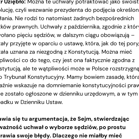
tr Uziębło:
Można te uchwały potraktować jako swoist
olucję, czyli wezwanie prezydenta do podjęcia określo
ałania. Nie rodzi to natomiast żadnych bezpośrednich
tków prawnych. Uchwały z października, zgodnie z któ
ołano pięciu sędziów, w dalszym ciągu obowiązują –
ały przyjęte w oparciu o ustawę, która, jak do tej pory,
tała uznana za niezgodną z Konstytucją. Można mieć
pliwości co do tego, czy jest ona faktycznie zgodna z
stytucją, ale te wątpliwości może w Polsce rozstrzygn
ko Trybunał Konstytucyjny. Mamy bowiem zasadę, któr
aźnie wskazuje na domniemanie konstytucyjności pra
re zostało ogłoszone w dzienniku urzędowym, a w tym
adku w Dzienniku Ustaw.
awia się tu argumentacja, że Sejm, stwierdzając
ważność uchwał o wyborze sędziów, po prostu
rawia swoje błędy. Dlaczego nie miałby mieć