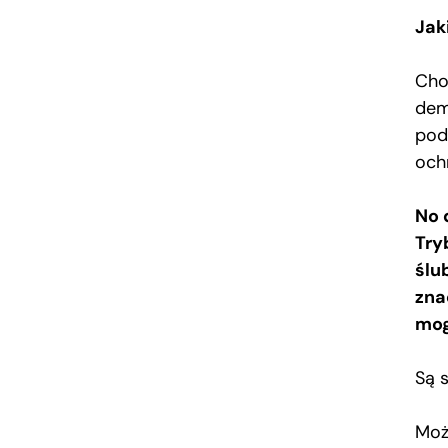
Jak
Cho
dem
pod
och
No 
Try
ślu
zna
mog
Są 
Moż