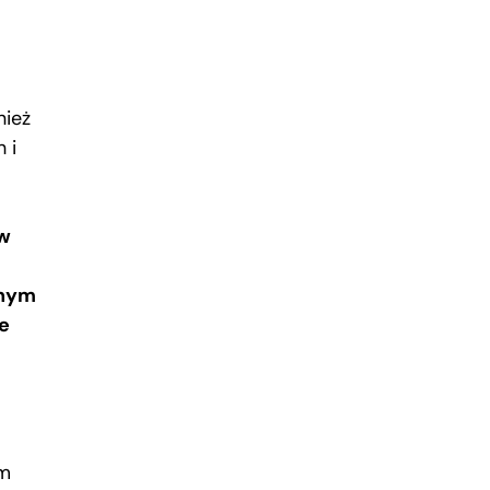
nież
 i
ów
łnym
e
ym