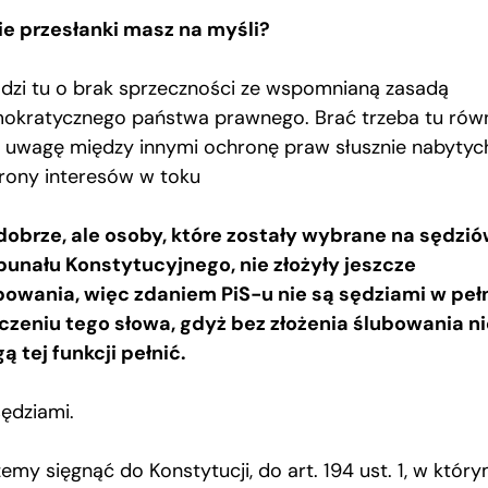
ie przesłanki masz na myśli?
dzi tu o brak sprzeczności ze wspomnianą zasadą
okratycznego państwa prawnego. Brać trzeba tu rów
 uwagę między innymi ochronę praw słusznie nabytych
rony interesów w toku
dobrze, ale osoby, które zostały wybrane na sędzi
bunału Konstytucyjnego, nie złożyły jeszcze
bowania, więc zdaniem PiS-u nie są sędziami w pe
czeniu tego słowa, gdyż bez złożenia ślubowania ni
ą tej funkcji pełnić.
sędziami.
emy sięgnąć do Konstytucji, do art. 194 ust. 1, w któr