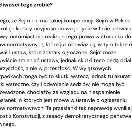
liwości tego zrobić?
tego, że Sejm nie ma takiej kompetencji. Sejm w Polsce
troluje konstytucyjność prawa jedynie w fazie uchwala
awy, natomiast nie realizuje tego prawa w stosunku do
ów normatywnych, które już obowiązują, w tym także 
wał i ustaw, które zostały ogłoszone. Sejm może
ywiście zmieniać ustawy, jednak skutki tego będą dział
przyszłość, a nie w przeszłość. W wyjątkowych
ypadkach mogą być to skutki wstecz, jednak tu akurat 
tki wsteczne, czyli odwołanie sędziów, nie mogą być
owadzone, chociażby ze względu na niespełnienie
esłanek, o których jest mowa w ustawie o ogłaszaniu
ów normatywnych. Te przesłanki tak naprawdę wynika
ost z Konstytucji, z zasady demokratycznego państwa
wnego.