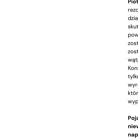
Pio
rez
dzi
sku
pow
zost
zos
wąt
Kon
tyl
wyr
któ
wyp
Poj
nie
nap