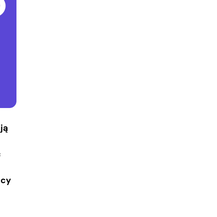
ją
ć
ocy