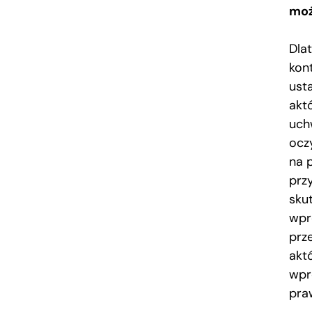
moż
Dla
kon
ust
akt
uch
ocz
na 
prz
sku
wpr
prz
akt
wpr
pra