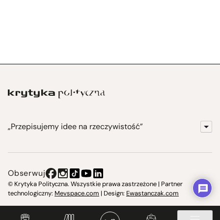
„Przepisujemy idee na rzeczywistość”
KrytykaPolityczna.pl
Wydawnictwo
Obserwuj
Instytut Krytyki Politycznej
© Krytyka Polityczna. Wszystkie prawa zastrzeżone | Partner
technologiczny:
Mevspace.com
| Design:
Ewastanczak.com
Jasna 10 Warszawa, Społeczna Instytucja Kultury