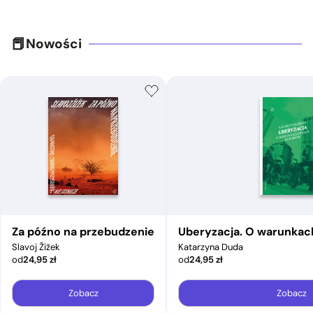
Nowości
Za późno na przebudzenie
Uberyzacja. O warunkac
Slavoj Žižek
Katarzyna Duda
od
24,95
zł
od
24,95
zł
Zobacz
Zobacz