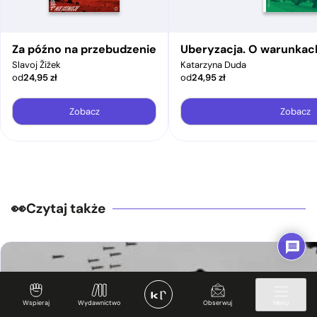
Za późno na przebudzenie
Uberyzacja. O warunkac
Slavoj Žižek
Katarzyna Duda
od
24,95
zł
od
24,95
zł
Zobacz
Zobacz
Czytaj także
Wspieraj
Wydawnictwo
Obserwuj
Menu