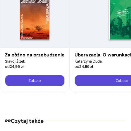
Za późno na przebudzenie
Uberyzacja. O warunkac
Slavoj Žižek
Katarzyna Duda
od
24,95
zł
od
24,95
zł
Zobacz
Zobacz
Czytaj także