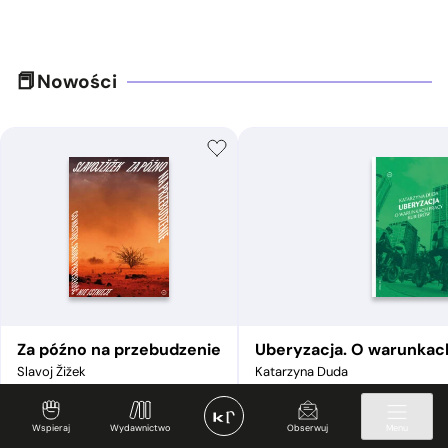
Nowości
Za późno na przebudzenie
Uberyzacja. O warunkac
Slavoj Žižek
Katarzyna Duda
od
24,95
zł
od
24,95
zł
Wspieraj
Wydawnictwo
Obserwuj
Menu
Zobacz
Zobacz