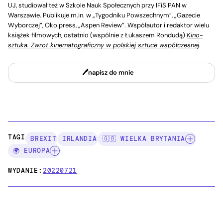
UJ, studiował też w Szkole Nauk Społecznych przy IFiS PAN w
Warszawie. Publikuje m.in. w „Tygodniku Powszechnym”, „Gazecie
Wyborczej”, Oko.press, „Aspen Review”. Współautor i redaktor wielu
książek filmowych, ostatnio (wspólnie z Łukaszem Rondudą)
Kino-
sztuka. Zwrot kinematograficzny w polskiej sztuce współczesnej
.
napisz do mnie
TAGI:
BREXIT
IRLANDIA
🇬🇧 WIELKA BRYTANIA
🌍 EUROPA
WYDANIE:
20220721