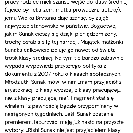
pracy rodzice mieli szanse wejść do klasy średniej
(ojciec był lekarzem, matka prowadziła aptekę),
jemu Wielka Brytania daje szansę, by zająć
najwyższe stanowisko w państwie. Bogactwo,
jakim Sunak cieszy się dzięki pieniądzom żony,
trochę osłabia siłę tej narracji. Majątek małżonki
Sunaka całkowicie izoluje go nawet od świata i
trosk klasy średniej. Na tym tle bardzo zabawnie
wypada wypowiedź przyszłego polityka z
dokumentu
z 2007 roku o klasach społecznych.
Młodziutki Sunak mówi w nim „mam przyjaciół z
arystokracji, z klasy wyższej, z klasy pracującej…
nie, z klasy pracującej nie”. Fragment stał się
wiralem i z pewnością będzie przypominany w
następnych tygodniach. Jeśli Sunak zostanie
premierem, laburzyści mają już hasło na przyszłe
wybory: „Rishi Sunak nie jest przyjacielem klasy