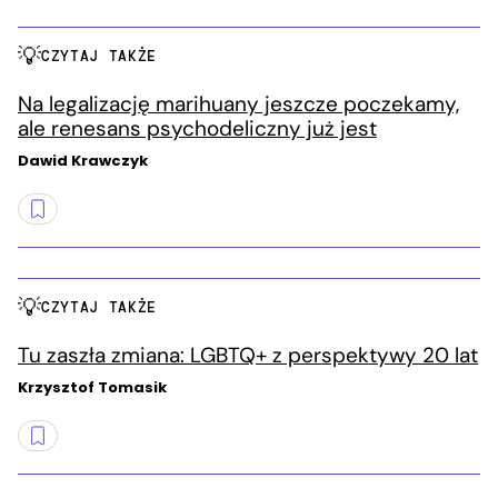
CZYTAJ TAKŻE
Na legalizację marihuany jeszcze poczekamy,
ale renesans psychodeliczny już jest
Dawid Krawczyk
CZYTAJ TAKŻE
Tu zaszła zmiana: LGBTQ+ z perspektywy 20 lat
Krzysztof Tomasik