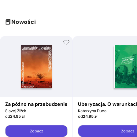
Nowości
Za późno na przebudzenie
Uberyzacja. O warunkac
Slavoj Žižek
Katarzyna Duda
od
24,95
zł
od
24,95
zł
Zobacz
Zobacz