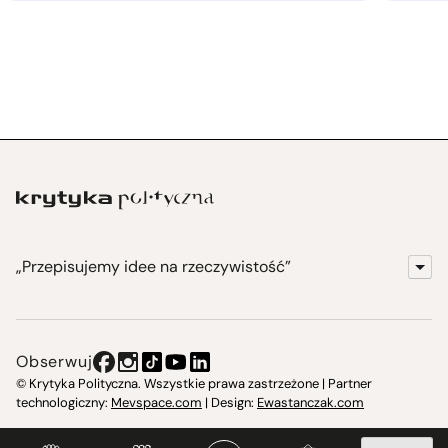
„Przepisujemy idee na rzeczywistość”
KrytykaPolityczna.pl
Wydawnictwo
Obserwuj
Instytut Krytyki Politycznej
© Krytyka Polityczna. Wszystkie prawa zastrzeżone | Partner
technologiczny:
Mevspace.com
| Design:
Ewastanczak.com
Jasna 10 Warszawa, Społeczna Instytucja Kultury