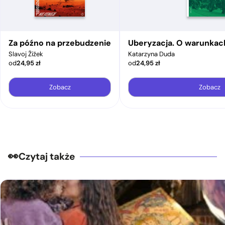
Za późno na przebudzenie
Uberyzacja. O warunkac
Slavoj Žižek
Katarzyna Duda
od
24,95
zł
od
24,95
zł
Zobacz
Zobacz
Czytaj także