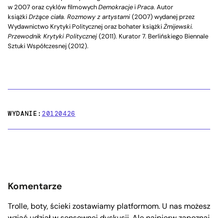
w 2007 oraz cyklów filmowych
Demokracje
i
Praca
. Autor
książki
Drżące ciała. Rozmowy z artystami
(2007) wydanej przez
Wydawnictwo Krytyki Politycznej oraz bohater książki
Żmijewski.
Przewodnik Krytyki Politycznej
(2011)
.
Kurator 7. Berlińskiego Biennale
Sztuki Współczesnej (2012).
WYDANIE:
20120426
Komentarze
Trolle, boty, ścieki zostawiamy platformom. U nas możesz
wziąć udział w sensownej dyskusji.
Ale najpierw zapoznaj