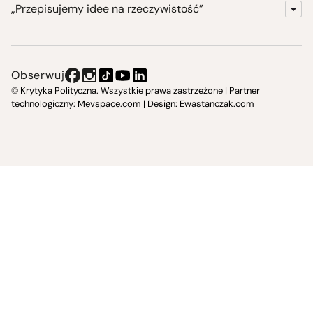
„Przepisujemy idee na rzeczywistość”
KrytykaPolityczna.pl
Wydawnictwo
Obserwuj
Instytut Krytyki Politycznej
© Krytyka Polityczna. Wszystkie prawa zastrzeżone | Partner
technologiczny:
Mevspace.com
| Design:
Ewastanczak.com
Jasna 10 Warszawa, Społeczna Instytucja Kultury
Świetlica w Cieszynie
Prześniona. Księgarnio-kawiarnia
O nas i kontakt
Spotkajmy się
Regulamin
Prywatność i Cookies
Twoje konto