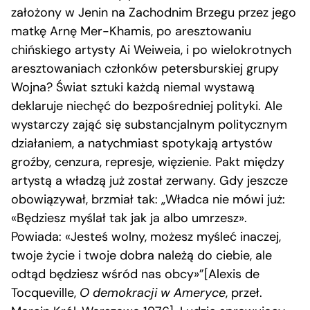
założony w Jenin na Zachodnim Brzegu przez jego
matkę Arnę Mer-Khamis, po aresztowaniu
chińskiego artysty Ai Weiweia, i po wielokrotnych
aresztowaniach członków petersburskiej grupy
Wojna? Świat sztuki każdą niemal wystawą
deklaruje niechęć do bezpośredniej polityki. Ale
wystarczy zająć się substancjalnym politycznym
działaniem, a natychmiast spotykają artystów
groźby, cenzura, represje, więzienie. Pakt między
artystą a władzą już został zerwany. Gdy jeszcze
obowiązywał, brzmiał tak: „Władca nie mówi już:
«Będziesz myślał tak jak ja albo umrzesz».
Powiada: «Jesteś wolny, możesz myśleć inaczej,
twoje życie i twoje dobra należą do ciebie, ale
odtąd będziesz wśród nas obcy»”[Alexis de
Tocqueville,
O demokracji w Ameryce
, przeł.