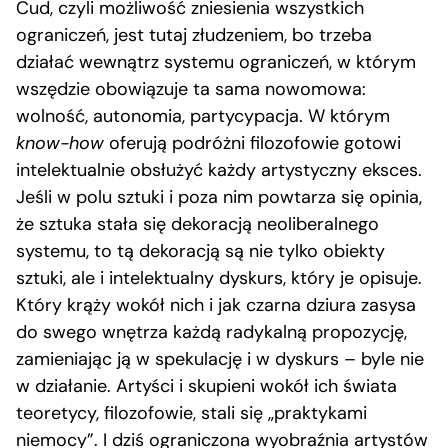
Cud, czyli możliwość zniesienia wszystkich
ograniczeń, jest tutaj złudzeniem, bo trzeba
działać wewnątrz systemu ograniczeń, w którym
wszędzie obowiązuje ta sama nowomowa:
wolność, autonomia, partycypacja. W którym
know-how
oferują podróżni filozofowie gotowi
intelektualnie obsłużyć każdy artystyczny eksces.
Jeśli w polu sztuki i poza nim powtarza się opinia,
że sztuka stała się dekoracją neoliberalnego
systemu, to tą dekoracją są nie tylko obiekty
sztuki, ale i intelektualny dyskurs, który je opisuje.
Który krąży wokół nich i jak czarna dziura zasysa
do swego wnętrza każdą radykalną propozycję,
zamieniając ją w spekulację i w dyskurs – byle nie
w działanie. Artyści i skupieni wokół ich świata
teoretycy, filozofowie, stali się „praktykami
niemocy”. I dziś ograniczona wyobraźnia artystów