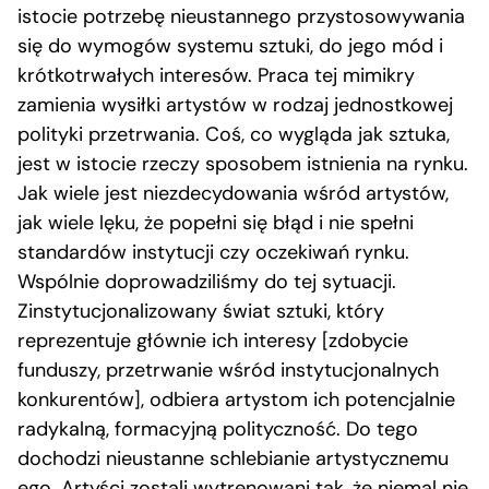
istocie potrzebę nieustannego przystosowywania
się do wymogów systemu sztuki, do jego mód i
krótkotrwałych interesów. Praca tej mimikry
zamienia wysiłki artystów w rodzaj jednostkowej
polityki przetrwania. Coś, co wygląda jak sztuka,
jest w istocie rzeczy sposobem istnienia na rynku.
Jak wiele jest niezdecydowania wśród artystów,
jak wiele lęku, że popełni się błąd i nie spełni
standardów instytucji czy oczekiwań rynku.
Wspólnie doprowadziliśmy do tej sytuacji.
Zinstytucjonalizowany świat sztuki, który
reprezentuje głównie ich interesy [zdobycie
funduszy, przetrwanie wśród instytucjonalnych
konkurentów], odbiera artystom ich potencjalnie
radykalną, formacyjną polityczność. Do tego
dochodzi nieustanne schlebianie artystycznemu
ego. Artyści zostali wytrenowani tak, że niemal nie