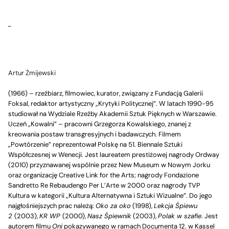
Artur Żmijewski
(1966) – rzeźbiarz, filmowiec, kurator, związany z Fundacją Galerii
Foksal, redaktor artystyczny „Krytyki Politycznej”. W latach 1990-95
studiował na Wydziale Rzeźby Akademii Sztuk Pięknych w Warszawie.
Uczeń „Kowalni” – pracowni Grzegorza Kowalskiego, znanej z
kreowania postaw transgresyjnych i badawczych. Filmem
„Powtórzenie” reprezentował Polskę na 51. Biennale Sztuki
Współczesnej w Wenecji. Jest laureatem prestiżowej nagrody Ordway
(2010) przyznawanej wspólnie przez New Museum w Nowym Jorku
oraz organizację Creative Link for the Arts; nagrody Fondazione
Sandretto Re Rebaudengo Per L’Arte w 2000 oraz nagrody TVP
Kultura w kategorii „Kultura Alternatywna i Sztuki Wizualne”. Do jego
najgłośniejszych prac należą:
Oko za oko
(1998),
Lekcja Śpiewu
2
(2003),
KR WP
(2000),
Nasz Śpiewnik
(2003),
Polak w szafie
. Jest
autorem filmu
Oni
pokazywanego w ramach Documenta 12. w Kassel