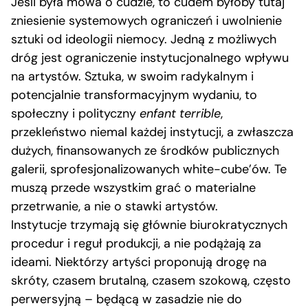
Jeśli była mowa o cudzie, to cudem byłoby tutaj
zniesienie systemowych ograniczeń i uwolnienie
sztuki od ideologii niemocy. Jedną z możliwych
dróg jest ograniczenie instytucjonalnego wpływu
na artystów. Sztuka, w swoim radykalnym i
potencjalnie transformacyjnym wydaniu, to
społeczny i polityczny
enfant terrible
,
przekleństwo niemal każdej instytucji, a zwłaszcza
dużych, finansowanych ze środków publicznych
galerii, sprofesjonalizowanych white-cube’ów. Te
muszą przede wszystkim grać o materialne
przetrwanie, a nie o stawki artystów.
Instytucje trzymają się głównie biurokratycznych
procedur i reguł produkcji, a nie podążają za
ideami. Niektórzy artyści proponują drogę na
skróty, czasem brutalną, czasem szokową, często
perwersyjną – będącą w zasadzie nie do