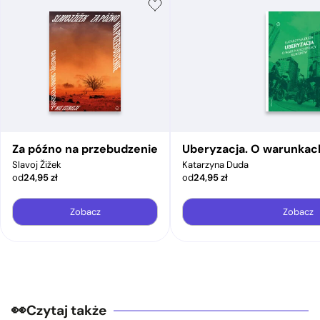
Za późno na przebudzenie
Uberyzacja. O warunkac
Slavoj Žižek
Katarzyna Duda
od
24,95
zł
od
24,95
zł
Zobacz
Zobacz
Czytaj także