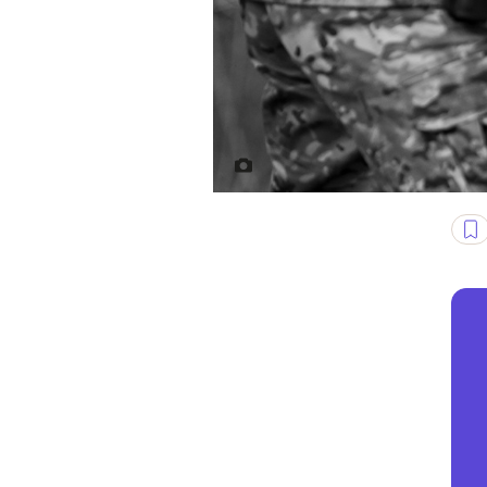
Kadr z filmu „Zielona granica"