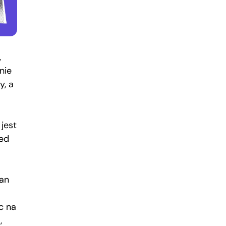
,
nie
y, a
 jest
ed
tan
c na
,