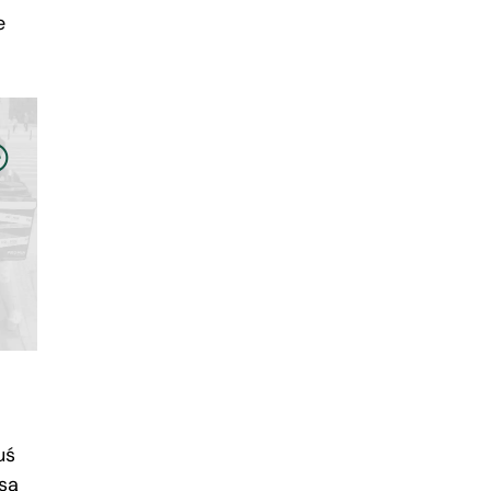
e
uś
 są