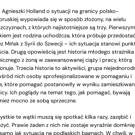
 Agnieszki Holland o sytuacji na granicy polsko-
łoruskiej wypowiada się w sposób złożony, na wielu
zczyznach, z których najistotniejsze są trzy. Pierwszy
kiem jest rodzina uchodźcza, która próbuje przedostać
z Mińsk z Syrii do Szwecji – ich sytuacja stanowi punk
ścia. Drugą opowieścią jest historia młodego strażnika
nicznego z żoną w zaawansowanej ciąży i pracy, którą
nuje. Trzecia historia to aktywiści, grupa niejednorod
wśród nich osoby sprofesjonalizowane w pomaganiu i
ie, które pomagać postanowiły w wyniku zamieszkiwan
licy. Ich poglądy na temat tego, jak pomagać, bywają
nież mocno ze sobą sprzeczne.
stkie te wątki muszą się spotkać kilka razy, zazębić i
ożyć. Prawie żaden z nich nie zostaje wyraźnie domknię
 samo jak sytuacja na podlaskich bagnach. W chwili, w