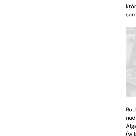
któ
sam
Rod
nad
Afg
(w 