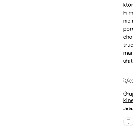
któ
Fil
nie
por
cho
tru
mam
ułat
C
Głu
kin
Jak