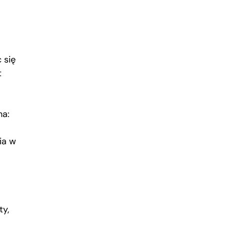
m
 się
t
na:
ia w
ty,