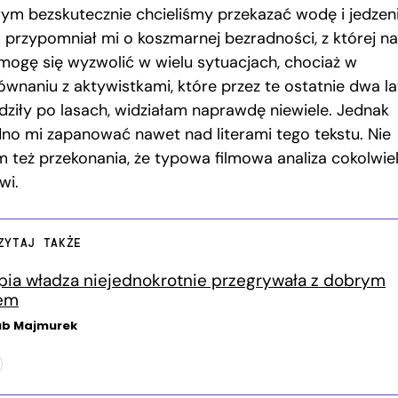
rym bezskutecznie chcieliśmy przekazać wodę i jedzeni
m przypomniał mi o koszmarnej bezradności, z której na
 mogę się wyzwolić w wielu sytuacjach, chociaż w
ównaniu z aktywistkami, które przez te ostatnie dwa la
dziły po lasach, widziałam naprawdę niewiele. Jednak
dno mi zapanować nawet nad literami tego tekstu. Nie
 też przekonania, że typowa filmowa analiza cokolwie
wi.
ZYTAJ TAKŻE
pia władza niejednokrotnie przegrywała z dobrym
em
ub Majmurek