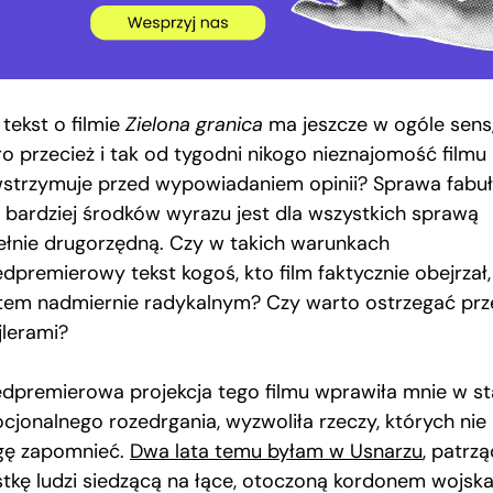
tekst o filmie
Zielona granica
ma jeszcze w ogóle sens
ro przecież i tak od tygodni nikogo nieznajomość filmu 
strzymuje przed wypowiadaniem opinii? Sprawa fabuł
 bardziej środków wyrazu jest dla wszystkich sprawą
ełnie drugorzędną. Czy w takich warunkach
dpremierowy tekst kogoś, kto film faktycznie obejrzał,
tem nadmiernie radykalnym? Czy warto ostrzegać prz
jlerami?
edpremierowa projekcja tego filmu wprawiła mnie w s
cjonalnego rozedrgania, wyzwoliła rzeczy, których nie
ę zapomnieć.
Dwa lata temu byłam w Usnarzu
, patrzą
stkę ludzi siedzącą na łące, otoczoną kordonem wojska