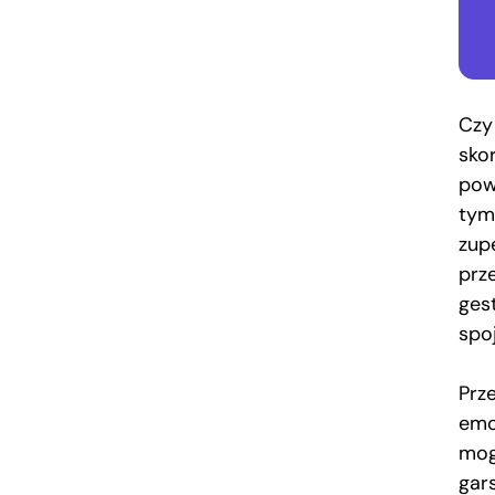
Czy 
sko
pow
tym
zup
prze
ges
spo
Prz
emo
mog
gar