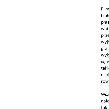
Film
bia
płas
wąt
prze
wyj
gra
wyko
są 
tak
oko
rów
Wszy
nał
tak