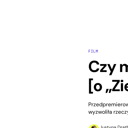
FILM
Czy m
[o „Z
Przedpremierow
wyzwoliła rzecz
Justyna Drat