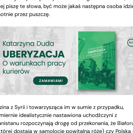
rej piszę te słowa, być może jakaś następna osoba idzi
otnie przez puszczę.
zina z Syrii i towarzysząca im w sumie z przypadku,
miernie idealistycznie nastawiona uchodźczyni z
anistanu rozpoczynają drogę od przekonania, że Białor
której dostają w samolocie powitalną różę) czy Polska