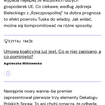
wypada najlepiej ze wszystkich dużych
gospodarek UE. Co ciekawe, według Jędrzeja
Bieleckiego z „Rzeczpospolitej” ta dobra prognoza
to efekt powrotu Tuska do władzy. Jak widać,
można się kompromitować na różne sposoby.
CZYTAJ TAKŻE
Umowa koalicyjna już jest. Co w niej zapisano, a
co pominięto?
Agnieszka Wiśniewska
Następnie nowy wanna-be premier
zaprezentował pierwsze trzy elementy Dekalogu
Polskich Spraw. To ani chybi oznacza, że odbędą