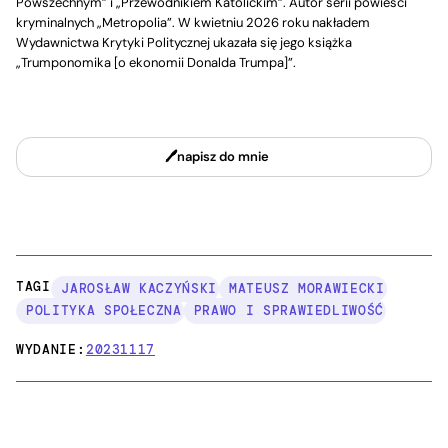
Powszechnym” i „Przewodnikiem Katolickim”. Autor serii powieści
kryminalnych „Metropolia”. W kwietniu 2026 roku nakładem
Wydawnictwa Krytyki Politycznej ukazała się jego książka
„Trumponomika [o ekonomii Donalda Trumpa]”.
napisz do mnie
TAGI:
JAROSŁAW KACZYŃSKI
MATEUSZ MORAWIECKI
POLITYKA SPOŁECZNA
PRAWO I SPRAWIEDLIWOŚĆ
WYDANIE:
20231117