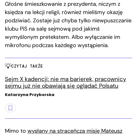
Głośne śmieszkowanie z prezydenta, niczym z
księdza na lekcji religii, również mieliśmy okazję
podziwiać. Zostaje już chyba tylko niewpuszczanie
klubu PiS na salę sejmową pod jakimś
wymyślonym pretekstem. Albo wyłączanie im
mikrofonu podczas każdego wystąpienia.
CZYTAJ TAKŻE
Sejm X kadencji: nie ma barierek, pracownicy
sejmu już nie obawiają się oglądać Polsatu
Katarzyna Przyborska
Mimo to
wysłany na straceńczą misję Mateusz