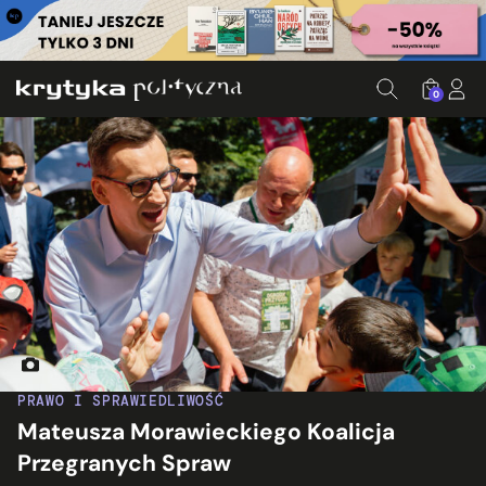
0
Mateusz Morawiecki. Fot. KPRM/Flickr.com
PRAWO I SPRAWIEDLIWOŚĆ
Mateusza Morawieckiego Koalicja
Przegranych Spraw