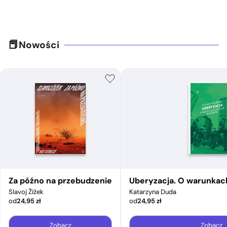
Nowości
Za późno na przebudzenie
Uberyzacja. O warunkac
Slavoj Žižek
Katarzyna Duda
od
24,95
zł
od
24,95
zł
Zobacz
Zobacz