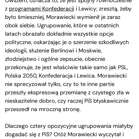
Owszem, oznacza to, że jest spójny równocześnie
z
programami Konfederacji
i Lewicy; zresztą, żeby
było śmieszniej, Morawiecki wymienił je zaraz
obok siebie. Ugrupowanie, które w ostatnich
latach obrażało dokładnie wszystkie opcje
polityczne, oskarżając je o szerzenie szkodliwych
ideologii, służenie Berlinowi i Moskwie,
złodziejstwo i ogólne zepsucie, obecnie
przekonuje, że jest właściwie takie samo jak PSL,
Polska 2050, Konfederacja i Lewica. Morawiecki
nie sprecyzował tylko, czy to te inne partie
przeszły ekspresową przemianę z czystego zła w
nieskazitelne dobro, czy raczej PiS błyskawicznie
przeszedł na mroczną stronę.
Dlaczego cztery opozycyjne ugrupowania miałyby
dogadać się z PiS? Otóż Morawiecki wyczytał i