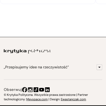
„Przepisujemy idee na rzeczywistość”
KrytykaPolityczna.pl
Wydawnictwo
Obserwuj
Instytut Krytyki Politycznej
© Krytyka Polityczna. Wszystkie prawa zastrzeżone | Partner
technologiczny:
Mevspace.com
| Design:
Ewastanczak.com
Jasna 10 Warszawa, Społeczna Instytucja Kultury