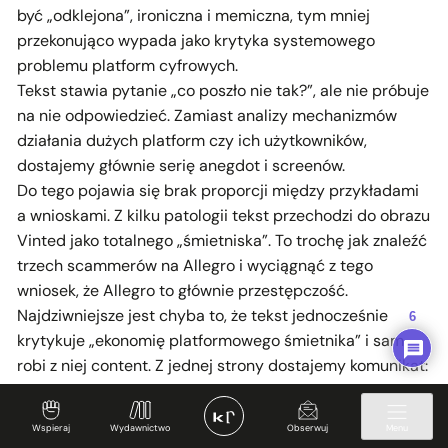
być „odklejona”, ironiczna i memiczna, tym mniej
przekonująco wypada jako krytyka systemowego
problemu platform cyfrowych.
Tekst stawia pytanie „co poszło nie tak?”, ale nie próbuje
na nie odpowiedzieć. Zamiast analizy mechanizmów
działania dużych platform czy ich użytkowników,
dostajemy głównie serię anegdot i screenów.
Do tego pojawia się brak proporcji między przykładami
a wnioskami. Z kilku patologii tekst przechodzi do obrazu
Vinted jako totalnego „śmietniska”. To trochę jak znaleźć
trzech scammerów na Allegro i wyciągnąć z tego
wniosek, że Allegro to głównie przestępczość.
Najdziwniejsze jest chyba to, że tekst jednocześnie
6
krytykuje „ekonomię platformowego śmietnika” i sam
robi z niej content. Z jednej strony dostajemy komunikat:
„to straszne”. Z drugiej: „hehe, zobaczcie jakie pojeb…
rzeczy można znaleźć na Vinted”. W efekcie trudno
Wspieraj
Wydawnictwo
Obserwuj
Menu
odróżnić analizę problemu od ekscytacji samą