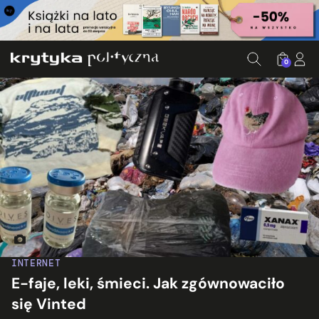
0
Źródło: Vinted/Canva; Ed. KP
INTERNET
E-faje, leki, śmieci. Jak zgównowaciło
się Vinted