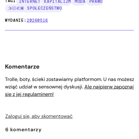
TAGI:
INTERNET
KAPITALIZM
MODA
PRAWO
🫱🏻‍🫲🏾 SPOŁECZEŃSTWO
WYDANIE:
20260516
Komentarze
Trolle, boty, ścieki zostawiamy platformom. U nas możesz
wziąć udział w sensownej dyskusji.
Ale najpierw zapoznaj
się z jej regulaminem!
Zaloguj się, aby skomentować
6
komentarzy