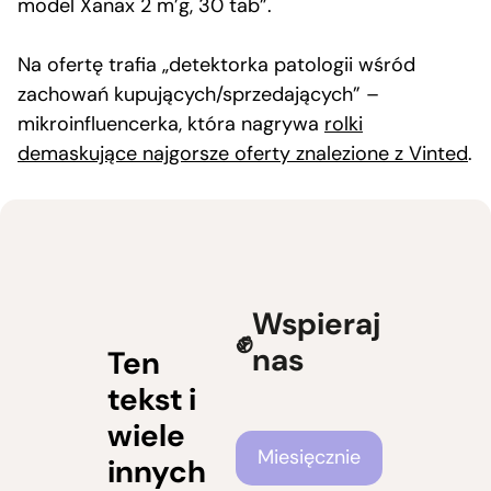
model Xanax 2 m’g, 30 tab”.
Na ofertę trafia „detektorka patologii wśród
zachowań kupujących/sprzedających” –
mikroinfluencerka, która nagrywa
rolki
demaskujące najgorsze oferty znalezione z Vinted
.
Wspieraj
nas
Ten
tekst i
wiele
Częstotliwość wsparcia
Miesięcznie
innych