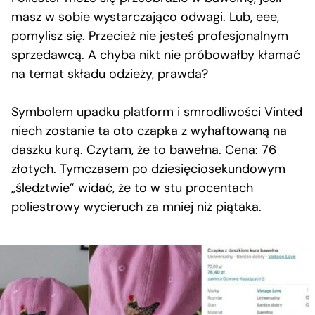
masz w sobie wystarczająco odwagi. Lub, eee,
pomylisz się. Przecież nie jesteś profesjonalnym
sprzedawcą. A chyba nikt nie próbowałby kłamać
na temat składu odzieży, prawda?
Symbolem upadku platform i smrodliwości Vinted
niech zostanie ta oto czapka z wyhaftowaną na
daszku kurą. Czytam, że to bawełna. Cena: 76
złotych. Tymczasem po dziesięciosekundowym
„śledztwie” widać, że to w stu procentach
poliestrowy wycieruch za mniej niż piątaka.