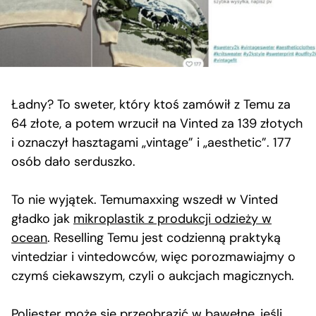
Ładny? To sweter, który ktoś zamówił z Temu za
64 złote, a potem wrzucił na Vinted za 139 złotych
i oznaczył hasztagami „vintage” i „aesthetic”. 177
osób dało serduszko.
To nie wyjątek. Temumaxxing wszedł w Vinted
gładko jak
mikroplastik z produkcji odzieży w
ocean
. Reselling Temu jest codzienną praktyką
vintedziar i vintedowców, więc porozmawiajmy o
czymś ciekawszym, czyli o aukcjach magicznych.
Poliester może się przeobrazić w bawełnę, jeśli