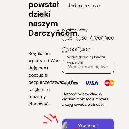
powstał
Jednorazowo
dzięki
naszym
Wybierz kwotę
Darczyńcom.
35
50
70
100
200
400
Regularne
Wpisz dowolną kwotę
wpłaty od Was
wsparcia
dają nam
poczucie
bezpieczeństwa.
Dzięki nim
Płatność odnawialna. W
możemy
każdym momencie możesz
planować.
zrezygnować z płatności.
Wpłacam