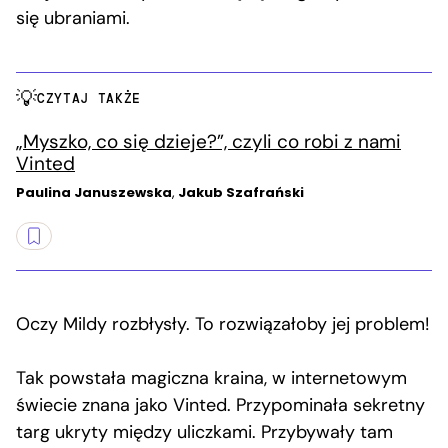
się ubraniami.
CZYTAJ TAKŻE
„Myszko, co się dzieje?”, czyli co robi z nami
Vinted
Paulina Januszewska
,
Jakub Szafrański
Oczy Mildy rozbłysły. To rozwiązałoby jej problem!
Tak powstała magiczna kraina, w internetowym
świecie znana jako Vinted. Przypominała sekretny
targ ukryty między uliczkami. Przybywały tam