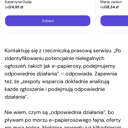
Katarzyna Duda
Maria Janion
od
24,95
zł
od
38,34
zł
Zobacz
Kontaktuję się z rzeczniczką prasową serwisu. „Po
zidentyfikowaniu potencjalnie nielegalnych
ogłoszeń, takich jak e-papierosy, podejmujemy
odpowiednie działania” – odpowiada. Zapewnia
też, że „zespoły wsparcia dokładnie analizują
każde zgłoszenie i podejmują odpowiednie
działania”.
Nie wiem, czym są „odpowiednia działania”, bo
pływam po morzu e-papierosowego łajna, oferty
nie mają końca. Niektóre zgarnęły już kilkadziesiąt