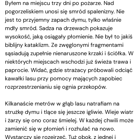
Byłem na miejscu trzy dni po pożarze. Nad
pogorzeliskiem unosi się smród spalenizny. Nie
jest to przyjemny zapach dymu, tylko właśnie
mdły smród. Sadza na drzewach pokazuje
wysokość, jaką osiągały płomienie. Nie był to jakiś
biblijny kataklizm. Ze zwęglonymi fragmentami
sąsiadują zupełnie nienaruszone krzaki i ściółka. W
niektórych miejscach wschodzi już świeża trawa i
paprocie. Widać, gdzie strażacy próbowali odciąć
kawałki lasu przy pomocy mających zapobiec
rozprzestrzenianiu się ognia przekopów.
Kilkanaście metrów w głąb lasu natrafiam na
strużkę dymu i tlące się jeszcze igliwie. Wieje wiatr
i żarzy się ono coraz śmielej. W każdej chwili może
zamienić się w płomień i rozhulać na nowo.
Wystarczy się rozejrzeć. Tuż obok, z jednej i