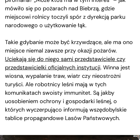
piromana? „Może ktoś ma w tym interes” – jak
mówiło się po pożarach nad Biebrzą, gdzie
miejscowi rolnicy toczyli spór z dyrekcją parku
narodowego o użytkowanie łąk.
Takie gdybanie może być krzywdzące, ale ma ono
miejsce niemal zawsze przy okazji pożarów.
Uciekają się do niego sami przedstawiciele czy
przedstawicielki oficjalnych instytucji
. Winna jest
wiosna, wypalanie traw, wiatr czy nieostrożni
turyści. Ale robotnicy leśni mają w tych
komunikatach swoisty immunitet. Są jakby
uosobieniem ochrony i gospodarki leśnej, o
których wyczerpująco informują wszędobylskie
tablice propagandowe Lasów Państwowych.