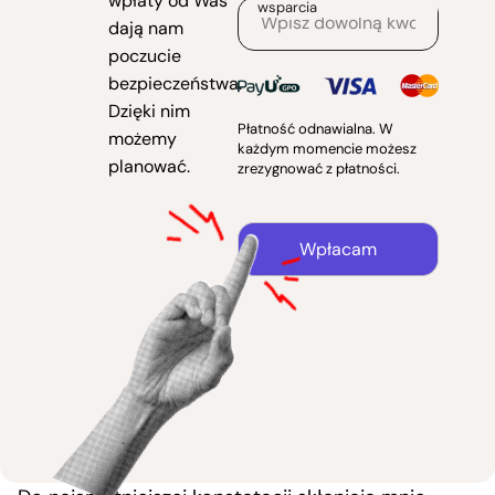
wpłaty od Was
wsparcia
dają nam
poczucie
bezpieczeństwa.
Dzięki nim
Płatność odnawialna. W
możemy
każdym momencie możesz
planować.
zrezygnować z płatności.
Wpłacam