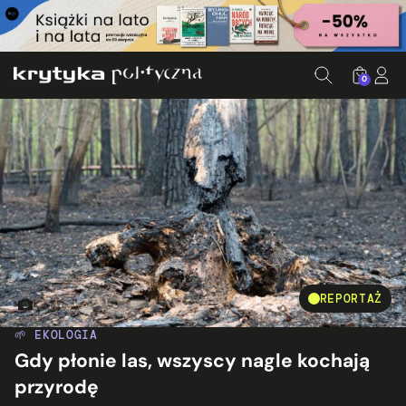
0
REPORTAŻ
Spalony las w okolicach miejscowości Rudka Starościańska, 
🌱 EKOLOGIA
Gdy płonie las, wszyscy nagle kochają
przyrodę