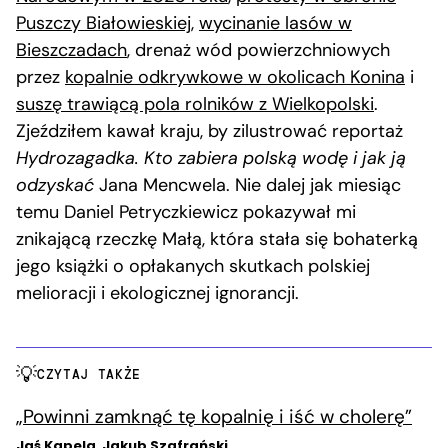
Puszczy Białowieskiej
,
wycinanie lasów w
Bieszczadach
, drenaż wód powierzchniowych
przez
kopalnie odkrywkowe w okolicach Konina
i
suszę trawiącą pola rolników z Wielkopolski
.
Zjeździłem kawał kraju, by zilustrować reportaż
Hydrozagadka. Kto zabiera polską wodę i jak ją
odzyskać
Jana Mencwela. Nie dalej jak miesiąc
temu Daniel Petryczkiewicz pokazywał mi
znikającą rzeczkę Małą, która stała się bohaterką
jego książki o opłakanych skutkach polskiej
melioracji i ekologicznej ignorancji.
CZYTAJ TAKŻE
„Powinni zamknąć tę kopalnię i iść w cholerę”
Jaś Kapela
,
Jakub Szafrański