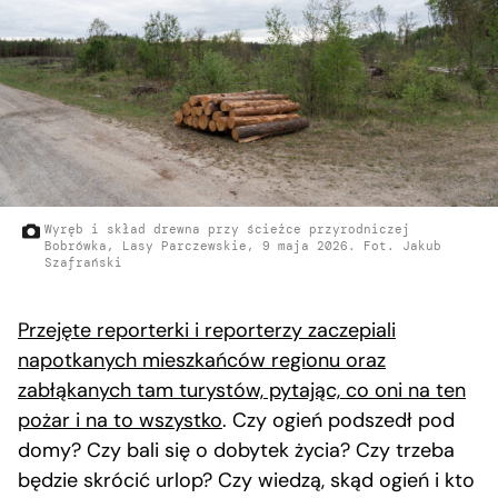
Wyręb i skład drewna przy ścieżce przyrodniczej
Bobrówka, Lasy Parczewskie, 9 maja 2026. Fot. Jakub
Szafrański
Przejęte reporterki i reporterzy zaczepiali
napotkanych mieszkańców regionu oraz
zabłąkanych tam turystów, pytając, co oni na ten
pożar i na to wszystko
. Czy ogień podszedł pod
domy? Czy bali się o dobytek życia? Czy trzeba
będzie skrócić urlop? Czy wiedzą, skąd ogień i kto