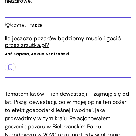
niezdrowe.
CZYTAJ TAKŻE
Ile jeszcze pożarów będziemy musieli gasić
przez zrzutka.pl?
Jaś Kapela
,
Jakub Szafrański
Tematem lasów – ich dewastacji – zajmuję się od
lat. Piszę: dewastacji, bo w mojej opinii ten pożar
to efekt gospodarki leśnej i wodnej, jaką
prowadzimy w tym kraju. Relacjonowałem
gaszenie pożaru w Biebrzańskim Parku
Narodowym w 2020 roku
,
protesty w obronie