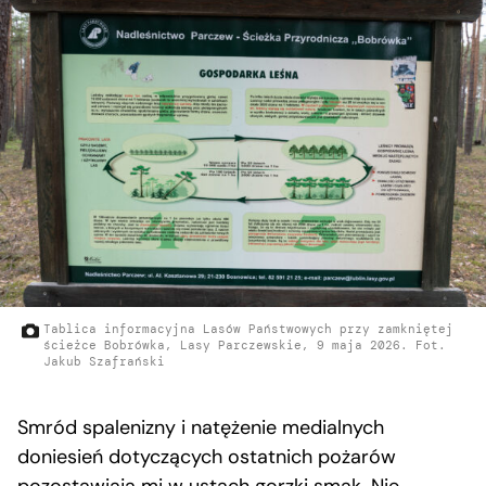
Tablica informacyjna Lasów Państwowych przy zamkniętej
ścieżce Bobrówka, Lasy Parczewskie, 9 maja 2026. Fot.
Jakub Szafrański
Smród spalenizny i natężenie medialnych
doniesień dotyczących ostatnich pożarów
pozostawiają mi w ustach gorzki smak. Nie