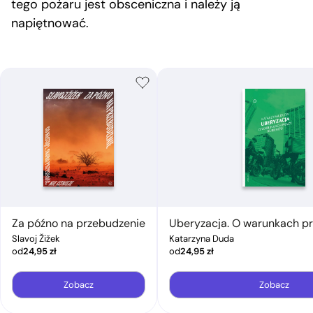
tego pożaru jest obsceniczna i należy ją
napiętnować.
Za późno na przebudzenie
Uberyzacja. O warunkach pr
Slavoj Žižek
Katarzyna Duda
od
24,95
zł
od
24,95
zł
Zobacz
Zobacz