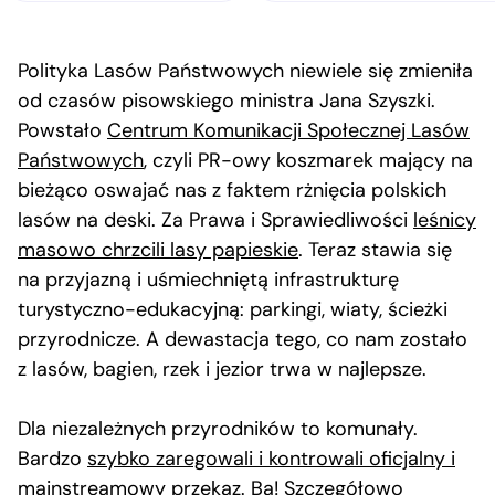
Polityka Lasów Państwowych niewiele się zmieniła
od czasów pisowskiego ministra Jana Szyszki.
Powstało
Centrum Komunikacji Społecznej Lasów
Państwowych
, czyli PR-owy koszmarek mający na
bieżąco oswajać nas z faktem rżnięcia polskich
lasów na deski. Za Prawa i Sprawiedliwości
leśnicy
masowo chrzcili lasy papieskie
. Teraz stawia się
na przyjazną i uśmiechniętą infrastrukturę
turystyczno-edukacyjną: parkingi, wiaty, ścieżki
przyrodnicze. A dewastacja tego, co nam zostało
z lasów, bagien, rzek i jezior trwa w najlepsze.
Dla niezależnych przyrodników to komunały.
Bardzo
szybko zaregowali i kontrowali oficjalny i
mainstreamowy przekaz
. Ba!
Szczegółowo