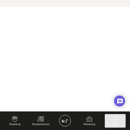
Prześniona. Księgarnio-kawiarnia
O nas i kontakt
Spotkajmy się
Regulamin
Prywatność i Cookies
Twoje konto
✊ Wspieraj
Wspieraj
Wydawnictwo
Obserwuj
Menu