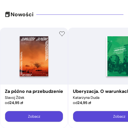
Nowości
Za późno na przebudzenie
Uberyzacja. O warunkac
Slavoj Žižek
Katarzyna Duda
od
24,95
zł
od
24,95
zł
Zobacz
Zobacz