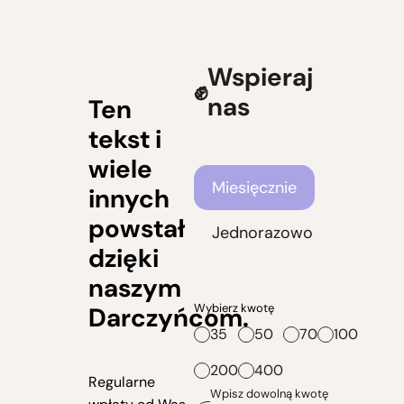
Wspieraj
nas
Ten
tekst i
wiele
Częstotliwość wsparcia
Miesięcznie
innych
powstał
Jednorazowo
dzięki
naszym
Wybierz kwotę
Darczyńcom.
35
50
70
100
200
400
Regularne
Wpisz dowolną kwotę