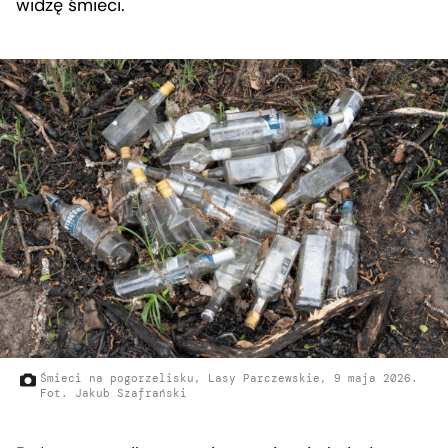
widzę śmieci.
Śmieci na pogorzelisku, Lasy Parczewskie, 9 maja 2026.
Fot. Jakub Szafrański