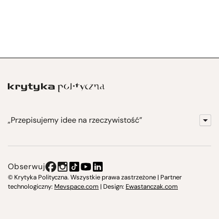
„Przepisujemy idee na rzeczywistość”
KrytykaPolityczna.pl
Wydawnictwo
Obserwuj
Instytut Krytyki Politycznej
© Krytyka Polityczna. Wszystkie prawa zastrzeżone | Partner
technologiczny:
Mevspace.com
| Design:
Ewastanczak.com
Jasna 10 Warszawa, Społeczna Instytucja Kultury
Świetlica w Cieszynie