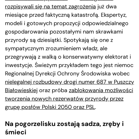
rozpisywali się na temat zagrożenia
już dwa
miesiące przed faktyczną katastrofą. Ekspertyz,
modeli i gotowych propozycji odpowiedzialnego
gospodarowania pozostałymi nam skrawkami
przyrody są dziesiątki. Spotykają się one z
sympatycznym zrozumieniem władz, ale
przegrywają z walką o konserwatywny elektorat i
inwestycje. Świeżym przykładem tego jest niemoc
Regionalnej Dyrekcji Ochrony Środowiska wobec
nielegalnej rozbudowy drogi numer 687 w Puszczy
Białowieskiej
oraz próba
zablokowania możliwości
tworzenia nowych rezerwatów przyrody przez
grupę posłów Polski 2050 oraz PSL
.
Na pogorzelisku zostają sadza, zręby i
śmieci