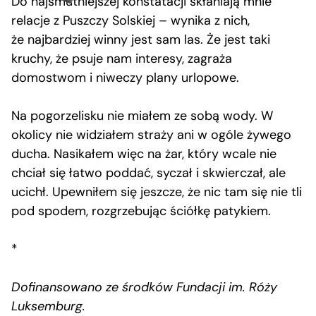
Do najsmutniejszej konstatacji skłaniają mnie
relacje z Puszczy Solskiej – wynika z nich,
że najbardziej winny jest sam las. Że jest taki
kruchy, że psuje nam interesy, zagraża
domostwom i niweczy plany urlopowe.
Na pogorzelisku nie miałem ze sobą wody. W
okolicy nie widziałem straży ani w ogóle żywego
ducha. Nasikałem więc na żar, który wcale nie
chciał się łatwo poddać, syczał i skwierczał, ale
ucichł. Upewniłem się jeszcze, że nic tam się nie tli
pod spodem, rozgrzebując ściółkę patykiem.
*
Dofinansowano ze środków Fundacji im. Róży
Luksemburg.