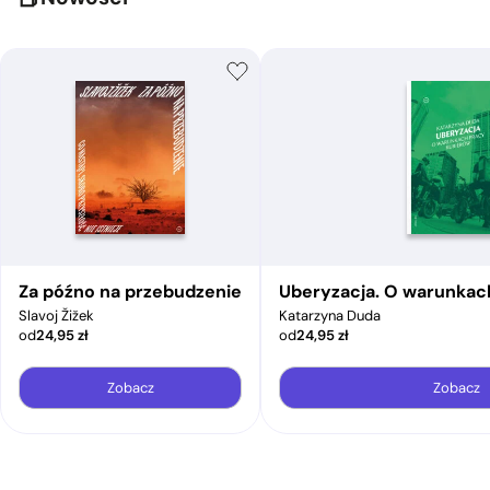
Za późno na przebudzenie
Uberyzacja. O warunkac
Slavoj Žižek
Katarzyna Duda
od
24,95
zł
od
24,95
zł
Zobacz
Zobacz