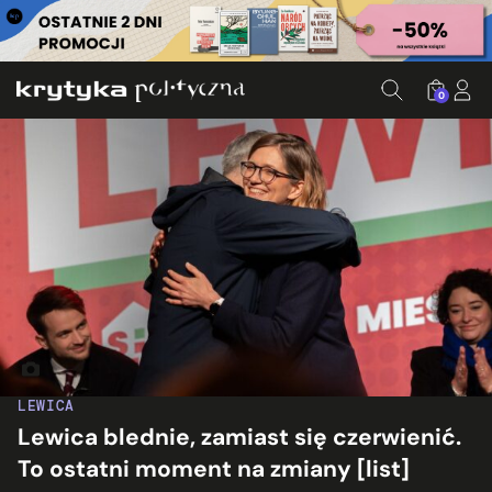
0
Robert Biedroń i Magdalena Biejat. Fot. Klub Lewicy
LEWICA
Lewica blednie, zamiast się czerwienić.
To ostatni moment na zmiany [list]