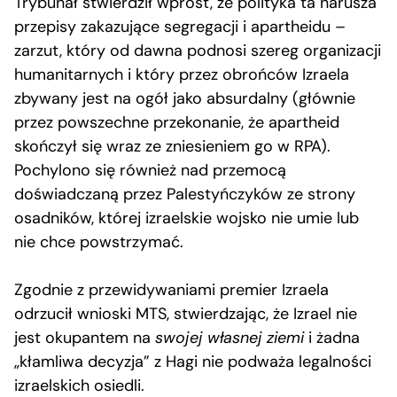
Trybunał stwierdził wprost, że polityka ta narusza
przepisy zakazujące segregacji i apartheidu –
zarzut, który od dawna podnosi szereg organizacji
humanitarnych i który przez obrońców Izraela
zbywany jest na ogół jako absurdalny (głównie
przez powszechne przekonanie, że apartheid
skończył się wraz ze zniesieniem go w RPA).
Pochylono się również nad przemocą
doświadczaną przez Palestyńczyków ze strony
osadników, której izraelskie wojsko nie umie lub
nie chce powstrzymać.
Zgodnie z przewidywaniami premier Izraela
odrzucił wnioski MTS, stwierdzając, że Izrael nie
jest okupantem na
swojej własnej ziemi
i żadna
„kłamliwa decyzja” z Hagi nie podważa legalności
izraelskich osiedli.