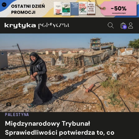
0
Palestyńska kobieta żyjąca w sąsiedztwie nowych, izraelski
PALESTYNA
Międzynarodowy Trybunał
Sprawiedliwości potwierdza to, co