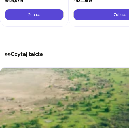
od
24,95
zł
od
24,95
zł
Zobacz
Zobacz
Czytaj także