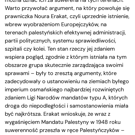
można uznać ich za suwerena na tych terenach.
Warto przywołać argument, na który powołuje się
prawniczka Noura Erakat, czyli uprzednie istnienie,
wbrew wyobrażeniom Europejczyków, na
terenach palestyńskich efektywnej administracji,
partii politycznych, systemu sprawiedliwości,
szpitali czy kolei. Ten stan rzeczy jej zdaniem
wspiera pogląd, zgodnie z którym istniała na tym
obszarze grupa skutecznie zarządzająca swoimi
sprawami – były to zresztą argumenty, które
zadecydowały o ustanowieniu na ziemiach byłego
imperium osmańskiego najbardziej rozwiniętych
zdaniem Ligi Narodów mandatów typu A, których
droga do niepodległości i samostanowienia miała
być najkrótsza. Erakat wnioskuje, że wraz z
wygaśnięciem Mandatu Palestyny w 1948 roku
suwerenność przeszła w ręce Palestyńczyków –