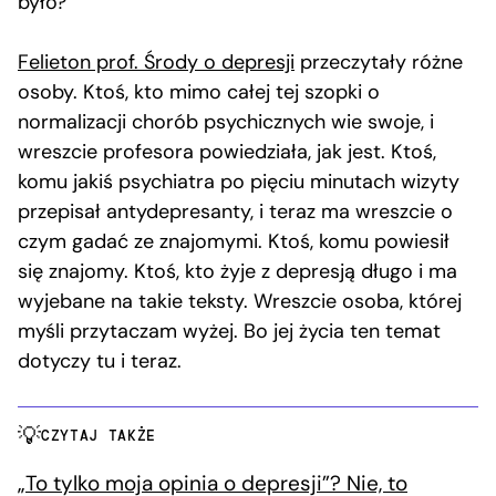
było?
Felieton prof. Środy o depresji
przeczytały różne
osoby. Ktoś, kto mimo całej tej szopki o
normalizacji chorób psychicznych wie swoje, i
wreszcie profesora powiedziała, jak jest. Ktoś,
komu jakiś psychiatra po pięciu minutach wizyty
przepisał antydepresanty, i teraz ma wreszcie o
czym gadać ze znajomymi. Ktoś, komu powiesił
się znajomy. Ktoś, kto żyje z depresją długo i ma
wyjebane na takie teksty. Wreszcie osoba, której
myśli przytaczam wyżej. Bo jej życia ten temat
dotyczy tu i teraz.
CZYTAJ TAKŻE
„To tylko moja opinia o depresji”? Nie, to