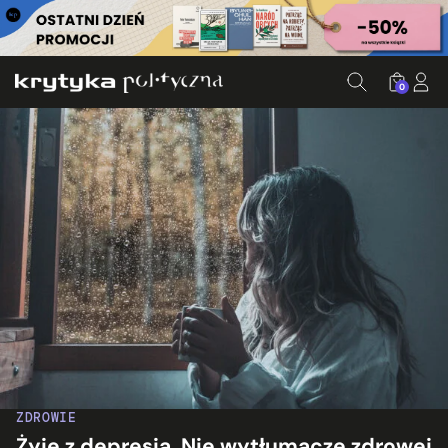
0
ZDROWIE
Żyję z depresją. Nie wytłumaczę zdrowej