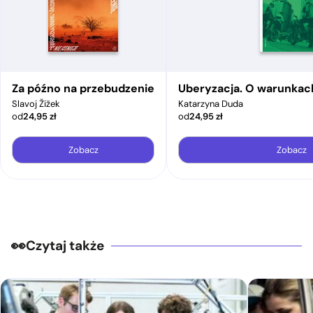
Za późno na przebudzenie
Uberyzacja. O warunkac
Slavoj Žižek
Katarzyna Duda
od
24,95
zł
od
24,95
zł
Zobacz
Zobacz
Czytaj także