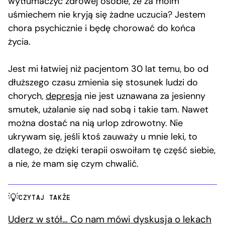
wytłumaczyć zdrowej osobie, że za moim
uśmiechem nie kryją się żadne uczucia? Jestem
chora psychicznie i będę chorować do końca
życia.
Jest mi łatwiej niż pacjentom 30 lat temu, bo od
dłuższego czasu zmienia się stosunek ludzi do
chorych,
depresja
nie jest uznawana za jesienny
smutek, użalanie się nad sobą i takie tam. Nawet
można dostać na nią urlop zdrowotny. Nie
ukrywam się, jeśli ktoś zauważy u mnie leki, to
dlatego, że dzięki terapii oswoiłam tę część siebie,
a nie, że mam się czym chwalić.
CZYTAJ TAKŻE
Uderz w stół… Co nam mówi dyskusja o lekach