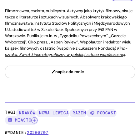
Filmoznawca, eseista, publicysta. Aktywny jako krytyk filmowy, pisuje
także o literaturze i sztukach wizualnych. Absolwent krakowskiego
filmoznawstwa, Instytutu Studiów Politycznych i Międzynarodowych
UJ, studiował też w Szkole Nauk Społecznych przy IFiS PAN w
Warszawie. Publikuje m.in. w „Tygodniku Powszechnym”, „Gazecie
Wyborczej”, Oko.press, „Aspen Review”. Współautor i redaktor wielu
książek filmowych, ostatnio (wspólnie z Łukaszem Rondudą)
Kino-
sztuka. Zwrot kinematograficzny w polskiej sztuce współczesnej
.
napisz do mnie
TAGI:
KRAKÓW
NOWA LEWICA
RAZEM
🎧 PODCAST
🏢 MIASTO
WYDANIE:
20260707