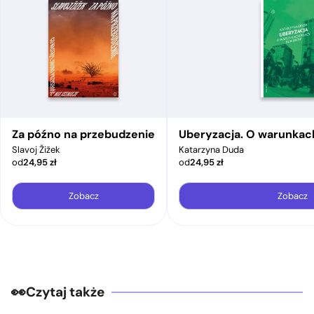
Za późno na przebudzenie
Uberyzacja. O warunkac
Slavoj Žižek
Katarzyna Duda
od
24,95
zł
od
24,95
zł
Zobacz
Zobacz
Czytaj także