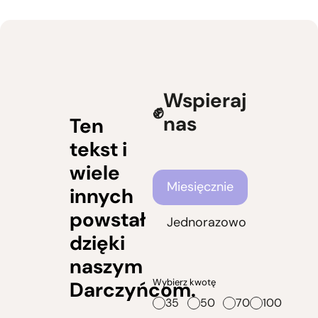
Wspieraj
nas
Ten
tekst i
wiele
Częstotliwość wsparcia
Miesięcznie
innych
powstał
Jednorazowo
dzięki
naszym
Wybierz kwotę
Darczyńcom.
35
50
70
100