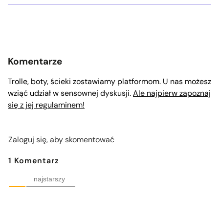
Komentarze
Trolle, boty, ścieki zostawiamy platformom. U nas możesz
wziąć udział w sensownej dyskusji.
Ale najpierw zapoznaj
się z jej regulaminem!
Zaloguj się, aby skomentować
1
Komentarz
najstarszy