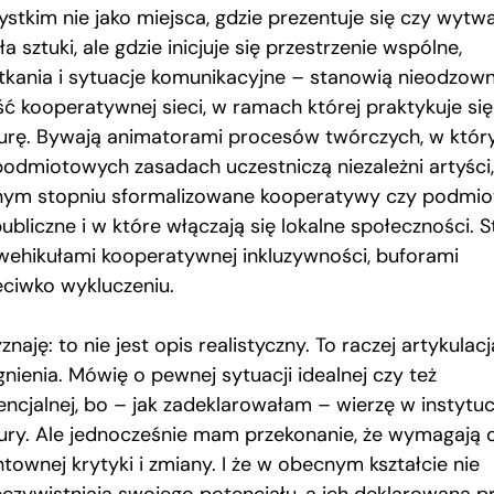
ystkim nie jako miejsca, gdzie prezentuje się czy wytw
ła sztuki, ale gdzie inicjuje się przestrzenie wspólne,
tkania i sytuacje komunikacyjne – stanowią nieodzow
ść kooperatywnej sieci, w ramach której praktykuje się
turę. Bywają animatorami procesów twórczych, w któr
podmiotowych zasadach uczestniczą niezależni artyści
nym stopniu sformalizowane kooperatywy czy podmio
ubliczne i w które włączają się lokalne społeczności. S
 wehikułami kooperatywnej inkluzywności, buforami
eciwko wykluczeniu.
znaję: to nie jest opis realistyczny. To raczej artykulacj
nienia. Mówię o pewnej sytuacji idealnej czy też
encjalnej, bo – jak zadeklarowałam – wierzę w instytuc
tury. Ale jednocześnie mam przekonanie, że wymagają 
townej krytyki i zmiany. I że w obecnym kształcie nie