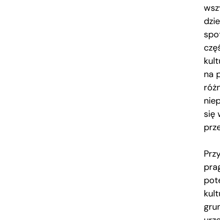
wsz
dzie
spo
czę
kul
na 
róż
niep
się
prz
Przy
prag
pot
kul
grun