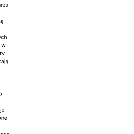
arza
ną
ych
, w
ty
tają
a
je
one