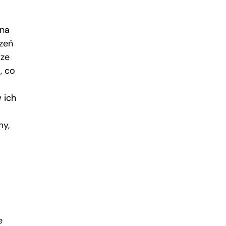
 na
rzeń
 ze
, co
 ich
my,
e