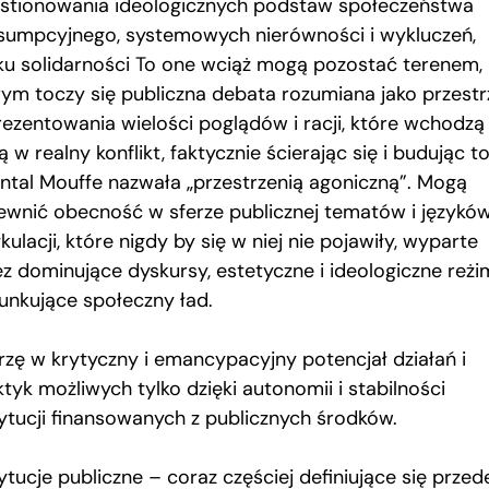
stionowania ideologicznych podstaw społeczeństwa
sumpcyjnego, systemowych nierówności i wykluczeń,
ku solidarności To one wciąż mogą pozostać terenem,
rym toczy się publiczna debata rozumiana jako przest
rezentowania wielości poglądów i racji, które wchodzą
 w realny konflikt, faktycznie ścierając się i budując to
ntal Mouffe nazwała „przestrzenią agoniczną”. Mogą
ewnić obecność w sferze publicznej tematów i języków
kulacji, które nigdy by się w niej nie pojawiły, wyparte
ez dominujące dyskursy, estetyczne i ideologiczne reżi
unkujące społeczny ład.
rzę w krytyczny i emancypacyjny potencjał działań i
tyk możliwych tylko dzięki autonomii i stabilności
tytucji finansowanych z publicznych środków.
ytucje publiczne – coraz częściej definiujące się przed