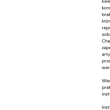
kwe
kon
bra
któ
rep
sobą
Cha
zap
arty
prz
war
Wie
prak
ins
Inst