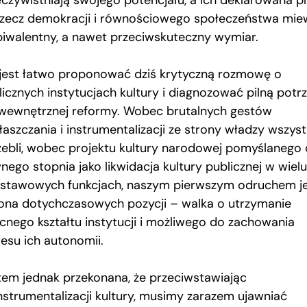
eczywistniają swojego potencjału, a ich deklarowana p
rzecz demokracji i równościowego społeczeństwa mie
iwalentny, a nawet przeciwskuteczny wymiar.
 jest łatwo proponować dziś krytyczną rozmowę o
licznych instytucjach kultury i diagnozować pilną potr
 wewnętrznej reformy. Wobec brutalnych gestów
łaszczania i instrumentalizacji ze strony władzy wszyst
zebli, wobec projektu kultury narodowej pomyślanego
ego stopnia jako likwidacja kultury publicznej w wielu 
stawowych funkcjach, naszym pierwszym odruchem j
ona dotychczasowych pozycji – walka o utrzymanie
cnego kształtu instytucji i możliwego do zachowania
resu ich autonomii.
tem jednak przekonana, że przeciwstawiając
instrumentalizacji kultury, musimy zarazem ujawniać