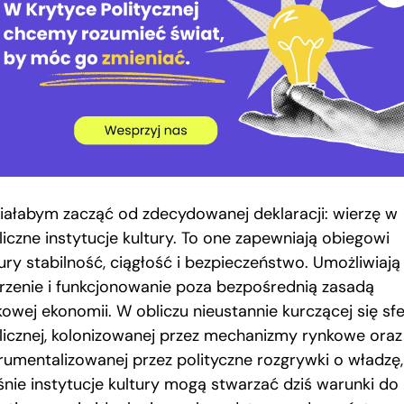
iałabym zacząć od zdecydowanej deklaracji: wierzę w
liczne instytucje kultury. To one zapewniają obiegowi
ury stabilność, ciągłość i bezpieczeństwo. Umożliwiają 
rzenie i funkcjonowanie poza bezpośrednią zasadą
kowej ekonomii. W obliczu nieustannie kurczącej się sf
licznej, kolonizowanej przez mechanizmy rynkowe oraz
trumentalizowanej przez polityczne rozgrywki o władzę,
śnie instytucje kultury mogą stwarzać dziś warunki do