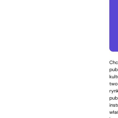
Chc
pub
kult
two
ryn
pub
ins
wła