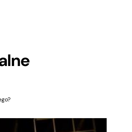
alne
ego?