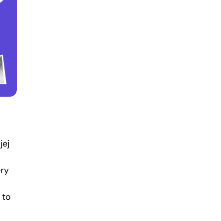
jej
ery
 to