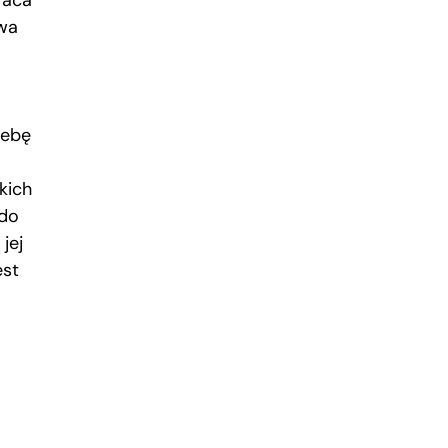
raca
wa
zebę
kich
 do
jej
est