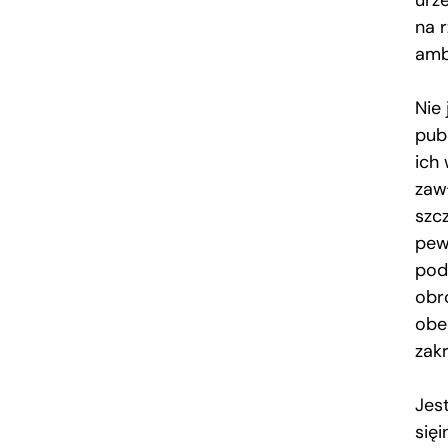
urz
na 
amb
Nie
pub
ich
zaw
szc
pewn
pod
obr
obe
zak
Jes
się