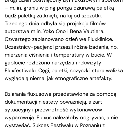
Drugi dzień poświęcony był fluxusowym sportom
– m. in. graniu w ping ponga dziurawą paletką
bądź paletką zatkniętą na kij od szczotki.
Trzeciego dnia odbyła się projekcja filmów
autorstwa m.in. Yoko Ono i Bena Vautiera.
Czwartego zaplanowano dzień we Fluxklinice.
Uczestnicy-pacjenci przeszli różne badania, np.
mierzenia ciśnienia i temperatury w bucie. W
gablocie rozłożono narzędzia i rekwizyty
Fluxfestiwalu. Cęgi, paletki, nożyczki, stara walizka
wyglądają niemal jak etnograficzne artefakty.
Działania fluxusowe przedstawione za pomocą
dokumentacji niestety poważnieją, a żart
sytuacyjny i przewrotność wykonawców
wyparowują. Fluxus należałoby odgrywać, a nie
wystawiać. Sukces Festiwalu w Poznaniu z