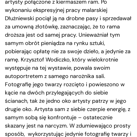
artysty połączone z kiermaszem ram. Po
wykonaniu ekspresyjnej pracy malarskiej
Dłużniewski pociął ją na drobne pasy i sprzedawał
za umowną złotówkę, zaznaczając, że to rama
droższa jest od samej pracy. Unieważniał tym
samym obrót pieniądza na rynku sztuki,
pobierając opłatę nie za swoje dzieło, a jedynie za
ramę. Krzysztof Wodiczko, który wielokrotnie
występuje na tej wystawie, powala swoim
autoportretem z samego narożnika sali.
Fotografię jego twarzy rozcięto i powieszono w
kącie na dwóch przylegających do siebie
ścianach, tak że jedno oko artysty patrzy w jego
drugie oko. Artysta sam z siebie czerpie energię, z
samym sobą się konfrontuje – ostatecznie
skazany jest na narcyzm. W zdumiewająco prosty
sposób, wykorzystując jedynie fotografię twarzy i