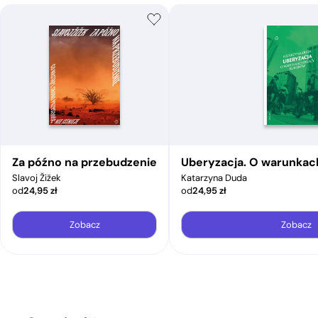
Za późno na przebudzenie
Uberyzacja. O warunkac
Slavoj Žižek
Katarzyna Duda
od
24,95
zł
od
24,95
zł
Zobacz
Zobacz